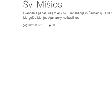
Šv. Mišios
Evangelija pagal Luką 2, 41 - 52. Transliacija iš Žemaičių Kalvar
Mergelės Marijos Apsilankymo bazilikos.
2026-07-01
30
|