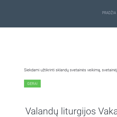
PRADŽIA
ŠIOJE SVETAINĖJE NAUDOJ
Siekdami užtikrinti sklandų svetainės veikimą, svetai
GERAI
Valandų liturgijos Vak