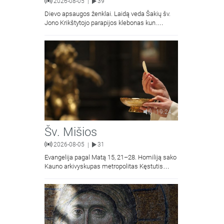
2026-08-05
39
|
Dievo apsaugos ženklai. Laidą veda Šakių šv.
Jono Krikštytojo parapijos klebonas kun.
Antanas Matusevičius.
19:24
Šv. Mišios
2026-08-05
31
|
Evangelija pagal Matą 15, 21–28. Homiliją sako
Kauno arkivyskupas metropolitas Kęstutis
Kėvalas.Transliacija iš Šiluvos Švč. Mergelės
Marijos Gimimo bazilikos.