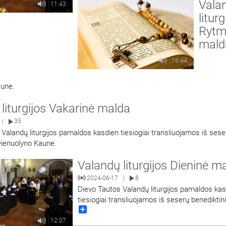
Vala
11:43
liturg
Rytm
mald
16:44
aune.
liturgijos Vakarinė malda
35
|
Valandų liturgijos pamaldos kasdien tiesiogiai transliuojamos iš sese
vienuolyno Kaune.
Valandų liturgijos Dieninė m
2024-06-17
8
|
Dievo Tautos Valandų liturgijos pamaldos ka
tiesiogiai transliuojamos iš seserų benediktin
Share
vienuolyno Kaune.
12:07