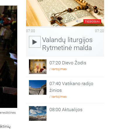
TIESIOGIAI
07:00
07:20
Valandų liturgijos
Rytmetinė malda
07:20 Dievo Žodis
/ kartojimas
07:40 Vatikano radijo
žinios
/ kartojimas
08:00 Aktualijos
enediktinės
ktinių