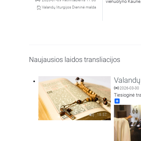
2026-07-09 Ketvirtadienis 17:00
vienuolyno Kaune
Valandų liturgijos Dieninė malda
Naujausios laidos transliacijos
Valandų 
2026-03-30
Tiesioginė tr
Share
18:57