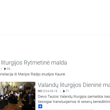
.
liturgijos Rytmetinė malda
34
|
ansliacija iš Marijos Radijo studijos Kaune.
Valandų liturgijos Dieninė m
2024-06-18
71
|
Dievo Tautos Valandų liturgijos pamaldos ka
tiesiogiai transliuojamos iš seserų benediktin
Share
vienuolyno Kaune.