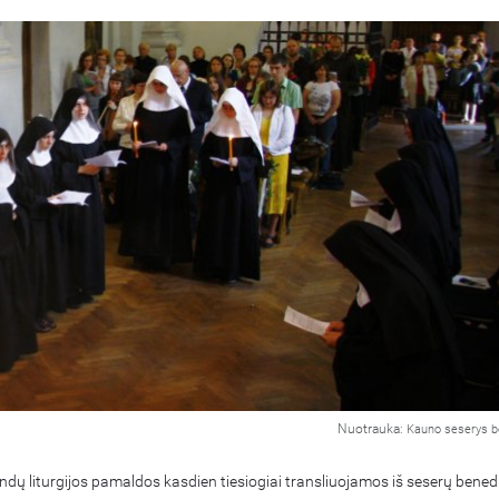
Nuotrauka:
Kauno seserys b
dų liturgijos pamaldos kasdien tiesiogiai transliuojamos iš seserų benedi