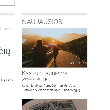
NAUJAUSIOS
18:08
čių
39:02
Kas rūpi jauniems
2026-08-05
5
|
iliją sako
Apie iniciatyvą „Paruošei man kūną“, kuri
Lietuvoje skeidžia žinią apie kūno teologiją,
kalba Vilniaus Dievo Gailestingumo šventovės
jaunimas.