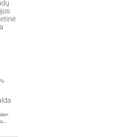
ndų
ijos
etinė
a
rų
alda
sdien
ių