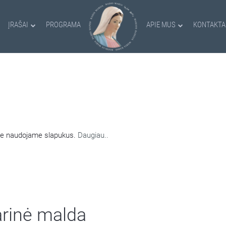
ĮRAŠAI
PROGRAMA
APIE MUS
KONTAKTA
AMI SLAPUKAI
nėje naudojame slapukus.
Daugiau..
arinė malda