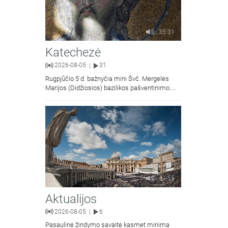
35:31
Katechezė
2026-08-05
31
|
Rugpjūčio 5 d. bažnyčia mini Švč. Mergelės
Marijos (Didžiosios) bazilikos pašventinimo
metines - liaudiškai vadinamą Marijos
Snieginės švente. Šiluvos Švč. Mergelės
41:55
Aktualijos
2026-08-05
6
|
Pasaulinė žindymo savaitė kasmet minima