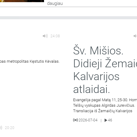
daugiau
24:08
Šv. Mišios.
Didieji Žemai
pas metropolitas Kęstutis Kėvalas.
Kalvarijos
atlaidai.
Evangelija pagal Matą 11, 25-30. Hom
Telšių vyskupas Algirdas Jurevičius.
Transliacija iš Žemaičių Kalvarijos
2026-07-04
46
|
20:20