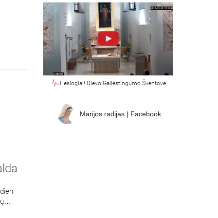
Tiesiogiai! Dievo Gailestingumo Šventovė
Marijos radijas | Facebook
alda
sdien
ių