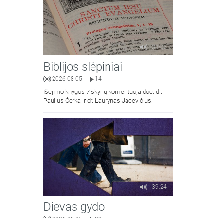
38:07
Biblijos slėpiniai
2026-08-05
14
|
Išėjimo knygos 7 skyrių komentuoja doc. dr.
Paulius Čerka ir dr. Laurynas Jacevičius.
39:24
Dievas gydo