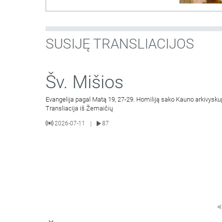
SUSIJĘ TRANSLIACIJOS
Šv. Mišios
Evangelija pagal Matą 19, 27-29. Homiliją sako Kauno arkivysku
Transliacija iš Žemaičių
2026-07-11
87
|