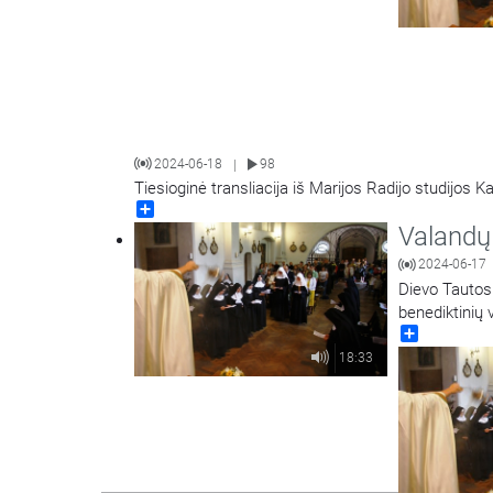
2024-06-18
98
|
Tiesioginė transliacija iš Marijos Radijo studijos K
Share
Valandų 
2024-06-17
Dievo Tautos 
benediktinių 
Share
18:33