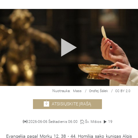
Nuotrauka:
/
/
Mass
Ondřej Šálek
CC BY 2.0
ATSISIŲSKITE ĮRAŠĄ
2026-06-06 Šeštadienis 06:00
Šv. Mišios
19
Evangelija pagal Morkų 12, 38 - 44. Homiliją sako kunigas Algis