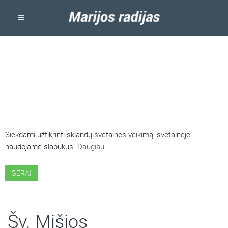
ŠIOJE SVETAINĖJE NAUDOJAMI
SLAPUKAI
Siekdami užtikrinti sklandų svetainės veikimą, svetainėje
naudojame slapukus.
Daugiau..
GERAI
Šv. Mišios