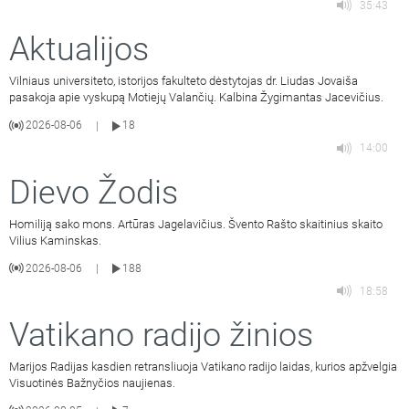
35:43
Aktualijos
Vilniaus universiteto, istorijos fakulteto dėstytojas dr. Liudas Jovaiša
pasakoja apie vyskupą Motiejų Valančių. Kalbina Žygimantas Jacevičius.
2026-08-06
18
|
14:00
Dievo Žodis
Homiliją sako mons. Artūras Jagelavičius. Švento Rašto skaitinius skaito
Vilius Kaminskas.
2026-08-06
188
|
18:58
Vatikano radijo žinios
Marijos Radijas kasdien retransliuoja Vatikano radijo laidas, kurios apžvelgia
Visuotinės Bažnyčios naujienas.