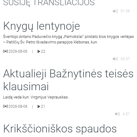
SUSIJĘ TRANSLIACIJOS
31:06
Knygų lentynoje
Šventojo Antano Paduviečio knygą „Pamokslai“ pristato šios knygos vertėjas
– Patilčių Šv. Petro Išvadavimo parapijos klebonas, kun.
2026-08-06
22
|
35:37
Aktualieji Bažnytinės teisės
klausimai
Laidą veda kun. Virginijus Veprauskas.
2026-08-06
21
|
4:51
Krikščioniškos spaudos