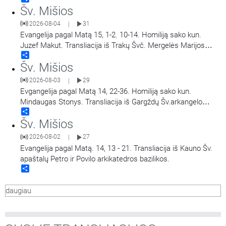
Šv. Mišios
2026-08-04
31
|
Evangelija pagal Matą 15, 1-2. 10-14. Homiliją sako kun.
Juzef Makut. Transliacija iš Trakų Švč. Mergelės Marijos
Share
Apsilankymo bazilikos.
Šv. Mišios
2026-08-03
29
|
Evgangelija pagal Matą 14, 22-36. Homiliją sako kun.
Mindaugas Stonys. Transliacija iš Gargždų Šv.arkangelo
Share
Mykolo bažnyčios.
Šv. Mišios
2026-08-02
27
|
Evangelija pagal Matą. 14, 13 - 21. Transliacija iš Kauno Šv.
apaštalų Petro ir Povilo arkikatedros bazilikos.
Share
daugiau