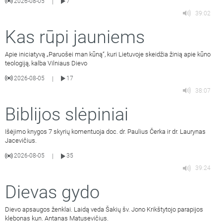
2026-08-05
7
|
39:02
Kas rūpi jauniems
Apie iniciatyvą „Paruošei man kūną“, kuri Lietuvoje skeidžia žinią apie kūno
teologiją, kalba Vilniaus Dievo
2026-08-05
17
|
38:07
Biblijos slėpiniai
Išėjimo knygos 7 skyrių komentuoja doc. dr. Paulius Čerka ir dr. Laurynas
Jacevičius.
2026-08-05
35
|
39:24
Dievas gydo
Dievo apsaugos ženklai. Laidą veda Šakių šv. Jono Krikštytojo parapijos
klebonas kun. Antanas Matusevičius.