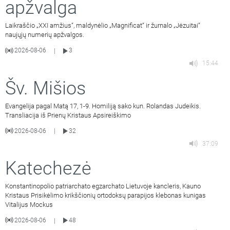
apžvalga
Laikraščio „XXI amžius“, maldynėlio „Magnificat“ ir žurnalo „Jėzuitai“
naujųjų numerių apžvalgos.
2026-08-06
3
|
15:44
Šv. Mišios
Evangelija pagal Matą 17, 1-9. Homiliją sako kun. Rolandas Judeikis.
Transliacija iš Prienų Kristaus Apsireiškimo
2026-08-06
32
|
37:09
Katechezė
Konstantinopolio patriarchato egzarchato Lietuvoje kancleris, Kauno
Kristaus Prisikėlimo krikščionių ortodoksų parapijos klebonas kunigas
Vitalijus Mockus
2026-08-06
48
|