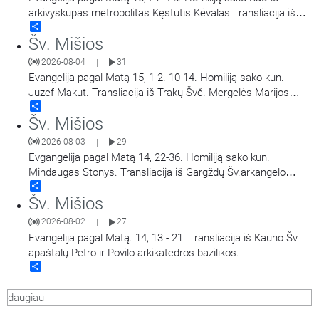
arkivyskupas metropolitas Kęstutis Kėvalas.Transliacija iš
Share
Šiluvos Švč. Mergelės Marijos Gimimo bazilikos.
Šv. Mišios
2026-08-04
31
|
Evangelija pagal Matą 15, 1-2. 10-14. Homiliją sako kun.
Juzef Makut. Transliacija iš Trakų Švč. Mergelės Marijos
Share
Apsilankymo bazilikos.
Šv. Mišios
2026-08-03
29
|
Evgangelija pagal Matą 14, 22-36. Homiliją sako kun.
Mindaugas Stonys. Transliacija iš Gargždų Šv.arkangelo
Share
Mykolo bažnyčios.
Šv. Mišios
2026-08-02
27
|
Evangelija pagal Matą. 14, 13 - 21. Transliacija iš Kauno Šv.
apaštalų Petro ir Povilo arkikatedros bazilikos.
Share
daugiau