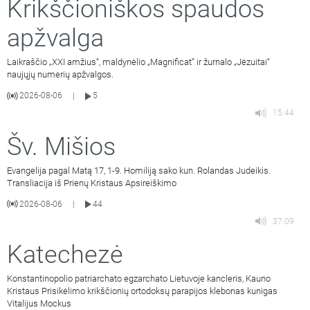
Krikščioniškos spaudos
apžvalga
Laikraščio „XXI amžius“, maldynėlio „Magnificat“ ir žurnalo „Jėzuitai“
naujųjų numerių apžvalgos.
2026-08-06
5
|
15:44
Šv. Mišios
Evangelija pagal Matą 17, 1-9. Homiliją sako kun. Rolandas Judeikis.
Transliacija iš Prienų Kristaus Apsireiškimo
2026-08-06
44
|
37:09
Katechezė
Konstantinopolio patriarchato egzarchato Lietuvoje kancleris, Kauno
Kristaus Prisikėlimo krikščionių ortodoksų parapijos klebonas kunigas
Vitalijus Mockus