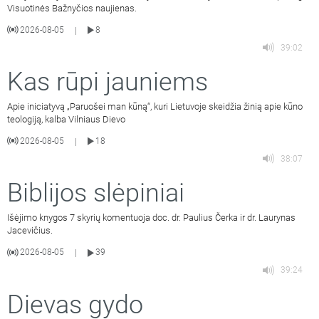
Visuotinės Bažnyčios naujienas.
2026-08-05
8
|
39:02
Kas rūpi jauniems
Apie iniciatyvą „Paruošei man kūną“, kuri Lietuvoje skeidžia žinią apie kūno
teologiją, kalba Vilniaus Dievo
2026-08-05
18
|
38:07
Biblijos slėpiniai
Išėjimo knygos 7 skyrių komentuoja doc. dr. Paulius Čerka ir dr. Laurynas
Jacevičius.
2026-08-05
39
|
39:24
Dievas gydo