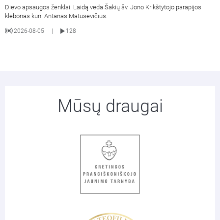
Dievo apsaugos ženklai. Laidą veda Šakių šv. Jono Krikštytojo parapijos
klebonas kun. Antanas Matusevičius.
2026-08-05
128
|
Mūsų draugai