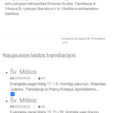
arkivyskupas metropolitas Gintaras Grušas. Transliacija iš
Vilniaus Šv. vyskupo Stanislovo ir šv. Vladislovo arkikatedros
bazilikos
Atnaujinta 26 liepos 06, Pirmadienis
14:31
Naujausios laidos transliacijos
Šv. Mišios
2026-08-06
44
|
Evangelija pagal Matą 17, 1-9. Homiliją sako kun. Rolandas
Judeikis. Transliacija iš Prienų Kristaus Apsireiškimo
Share
bažnyčios.
Šv. Mišios
2026-08-05
38
|
Evangelija pagal Matą 15, 21–28. Homiliją sako Kauno