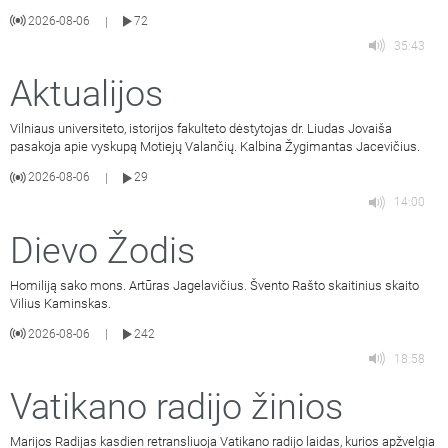
2026-08-06
72
|
35:43
Aktualijos
Vilniaus universiteto, istorijos fakulteto dėstytojas dr. Liudas Jovaiša
pasakoja apie vyskupą Motiejų Valančių. Kalbina Žygimantas Jacevičius.
2026-08-06
29
|
14:00
Dievo Žodis
Homiliją sako mons. Artūras Jagelavičius. Švento Rašto skaitinius skaito
Vilius Kaminskas.
2026-08-06
242
|
18:58
Vatikano radijo žinios
Marijos Radijas kasdien retransliuoja Vatikano radijo laidas, kurios apžvelgia