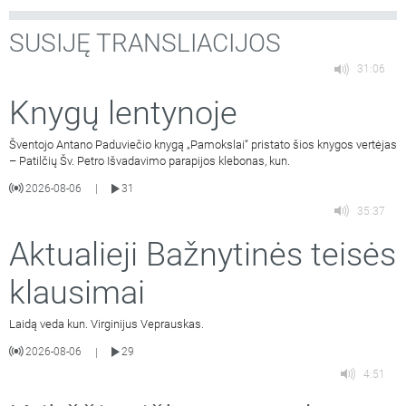
SUSIJĘ TRANSLIACIJOS
31:06
Knygų lentynoje
Šventojo Antano Paduviečio knygą „Pamokslai“ pristato šios knygos vertėjas
– Patilčių Šv. Petro Išvadavimo parapijos klebonas, kun.
2026-08-06
31
|
35:37
Aktualieji Bažnytinės teisės
klausimai
Laidą veda kun. Virginijus Veprauskas.
2026-08-06
29
|
4:51