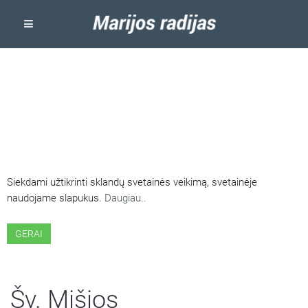
ŠIOJE SVETAINĖJE NAUDOJAMI
SLAPUKAI
Siekdami užtikrinti sklandų svetainės veikimą, svetainėje
naudojame slapukus.
Daugiau..
GERAI
Šv. Mišios