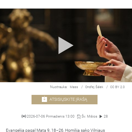
Nuotrauka:
/
/
Mass
Ondřej Šálek
CC BY 2.0
ATSISIŲSKITE ĮRAŠĄ
2026-07-06 Pirmadienis 13:00
Šv. Mišios
28
Evangelija pagal Matą 9, 18–26.
Homiliją sako Vilniaus