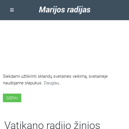
ŠIOJE SVETAINĖJE NAUDOJAMI
SLAPUKAI
Siekdami užtikrinti sklandų svetainės veikimą, svetainėje
naudojame slapukus.
Daugiau..
GERAI
Vatikano radijo žinios