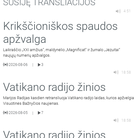
SUSIJĘ TRANSLIACIJOS
4:51
Krikščioniškos spaudos
apžvalga
Laikraščio „XXI amžius“, maldynėlio „Magnificat“ ir žurnalo „Jėzuitai“
naujųjų numerių apžvalgos.
2026-08-06
3
|
18:58
Vatikano radijo žinios
Marijos Radijas kasdien retransliuoja Vatikano radijo laidas, kurios apžvelgia
Visuotinės Bažnyčios naujienas.
2026-08-05
7
|
18:58
Vatikano radijo žinios