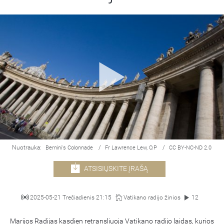
Nuotrauka:
/
/
Bernini's Colonnade
Fr Lawrence Lew, O.P
CC BY-NC-ND 2.0
ATSISIŲSKITE ĮRAŠĄ
2025-05-21 Trečiadienis 21:15
Vatikano radijo žinios
12
Marijos Radijas kasdien retransliuoja Vatikano radijo laidas, kurios