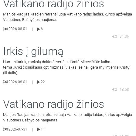
Vatikano radijo žinios
Marijos Radijas kasdien retransliuoja Vatikano radijo laidas, kurios apžvelgia
Visuotinės Bažnyčios naujienas.
2026-08-01
6
|
31:36
Irkis į gilumą
Humanitarinių mokslų daktarė, vertėja Jūratė Micevičiūtė kalba
tema „Krikščioniškasis optimizmas: viskas išeina į gera mylintiems Kristų“
(III dalis).
2026-08-01
22
|
18:58
Vatikano radijo žinios
Marijos Radijas kasdien retransliuoja Vatikano radijo laidas, kurios apžvelgia
Visuotinės Bažnyčios naujienas.
2026-07-31
11
|