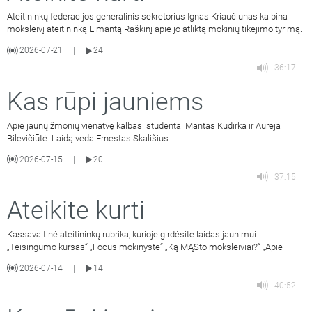
Ateitininkų federacijos generalinis sekretorius Ignas Kriaučiūnas kalbina
moksleivį ateitininką Eimantą Raškinį apie jo atliktą mokinių tikėjimo tyrimą.
2026-07-21
24
|
36:17
Kas rūpi jauniems
Apie jaunų žmonių vienatvę kalbasi studentai Mantas Kudirka ir Aurėja
Bilevičiūtė. Laidą veda Ernestas Skališius.
2026-07-15
20
|
37:15
Ateikite kurti
Kassavaitinė ateitininkų rubrika, kurioje girdėsite laidas jaunimui:
„Teisingumo kursas“ „Focus mokinystė“ „Ką MĄSto moksleiviai?“ „Apie
2026-07-14
14
|
40:52