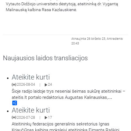
Vytauto Didžiojo universiteto dėstytoją, ateitininką dr. Vygantą
Malinauską kalbina Rasa Kazlauskienė.
Atnaujinta 26 birželio 23, Antradienis
20:43
Naujausios laidos transliacijos
Ateikite kurti
2026-08-04
24
|
Šioje radijo laidoje trys neseniai šeimas sukūrę ateitininkai –
ateitis.lt portalo redaktorius Augustas Kalinauskas,
Share
Ateitininkų federacijos generalinis sekretorius Ignas
Ateikite kurti
Kriaučiūnas ir Lietuvos Respublikos prezidentūros Renginių ir
valstybinių apdovanojimų skyriuje dirbantis Rapolas Urbonas
2026-07-28
17
|
aptaria klausimą, kodėl yra verta kurti šeimą? Taip pat
…
Ateitininkų federacijos generalinis sekretorius Ignas
Kriaučiūnas kalbina moksleivį ateitininką Eimantą Raškinį