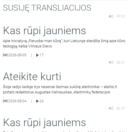
SUSIJĘ TRANSLIACIJOS
39:02
Kas rūpi jauniems
Apie iniciatyvą „Paruošei man kūną“, kuri Lietuvoje skeidžia žinią apie kūno
teologiją, kalba Vilniaus Dievo
2026-08-05
17
|
38:01
Ateikite kurti
Šioje radijo laidoje trys neseniai šeimas sukūrę ateitininkai – ateitis.lt
portalo redaktorius Augustas Kalinauskas, Ateitininkų federacijos
2026-08-04
24
|
36:37
Kas rūpi jauniems