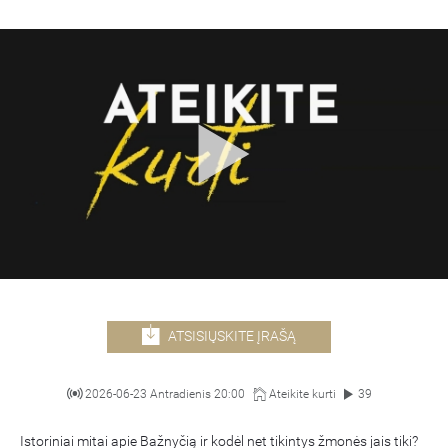
ATSISIŲSKITE ĮRAŠĄ
2026-06-23 Antradienis 20:00
Ateikite kurti
39
Istoriniai mitai apie Bažnyčią ir kodėl net tikintys žmonės jais tiki?