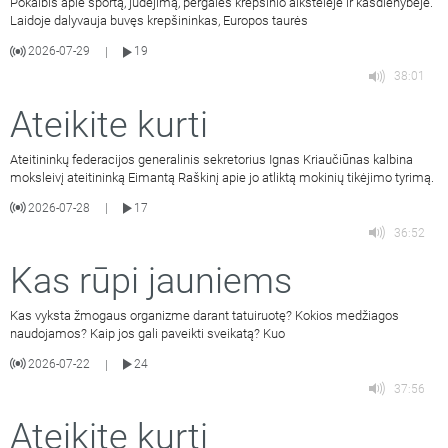
Pokalbis apie sportą, judėjimą, pergales krepšinio aikštelėje ir kasdienybėje.
Laidoje dalyvauja buvęs krepšininkas, Europos taurės
2026-07-29
19
|
38:01
Ateikite kurti
Ateitininkų federacijos generalinis sekretorius Ignas Kriaučiūnas kalbina
moksleivį ateitininką Eimantą Raškinį apie jo atliktą mokinių tikėjimo tyrimą.
2026-07-28
17
|
36:52
Kas rūpi jauniems
Kas vyksta žmogaus organizme darant tatuiruotę? Kokios medžiagos
naudojamos? Kaip jos gali paveikti sveikatą? Kuo
2026-07-22
24
|
37:56
Ateikite kurti