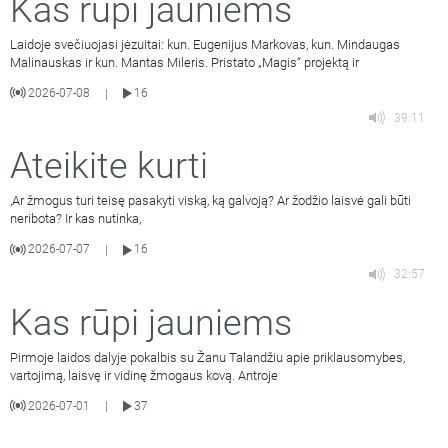
Kas rūpi jauniems
Laidoje svečiuojasi jėzuitai: kun. Eugenijus Markovas, kun. Mindaugas
Malinauskas ir kun. Mantas Mileris. Pristato „Magis“ projektą ir
2026-07-08
16
|
39:11
Ateikite kurti
,Ar žmogus turi teisę pasakyti viską, ką galvoją? Ar žodžio laisvė gali būti
neribota? Ir kas nutinka,
2026-07-07
16
|
32:57
Kas rūpi jauniems
Pirmoje laidos dalyje pokalbis su Žanu Talandžiu apie priklausomybes,
vartojimą, laisvę ir vidinę žmogaus kovą. Antroje
2026-07-01
37
|