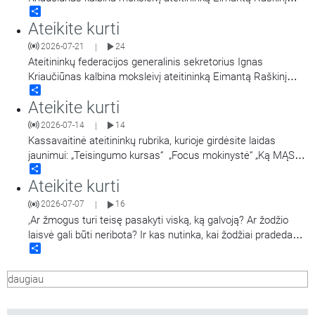
Share
apie jo atliktą mokinių tikėjimo tyrimą.
Ateikite kurti
2026-07-21
24
|
Ateitininkų federacijos generalinis sekretorius Ignas
Kriaučiūnas kalbina moksleivį ateitininką Eimantą Raškinį
Share
apie jo atliktą mokinių tikėjimo tyrimą.
Ateikite kurti
2026-07-14
14
|
Kassavaitinė ateitininkų rubrika, kurioje girdėsite laidas
jaunimui: „Teisingumo kursas“ „Focus mokinystė“ „Ką MĄSto
Share
moksleiviai?“ „Apie ugdymą“
Ateikite kurti
2026-07-07
16
|
,Ar žmogus turi teisę pasakyti viską, ką galvoją? Ar žodžio
laisvė gali būti neribota? Ir kas nutinka, kai žodžiai pradeda
Share
žeisti, skaldyti ar kurstyti? Diskusiją apie žodžio laisvę: kur
baigiasi teisė kalbėti ir prasideda atsakomybė, ar pavojinga
daugiau
riboti kalbą ir ar visiška
…