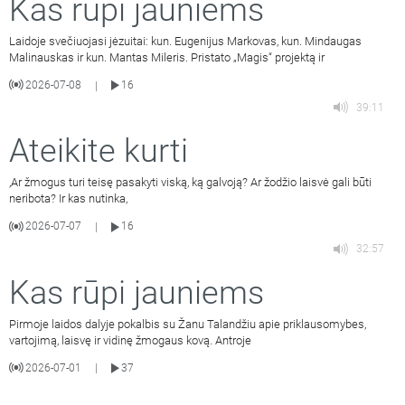
Kas rūpi jauniems
Laidoje svečiuojasi jėzuitai: kun. Eugenijus Markovas, kun. Mindaugas
Malinauskas ir kun. Mantas Mileris. Pristato „Magis“ projektą ir
2026-07-08
16
|
39:11
Ateikite kurti
,Ar žmogus turi teisę pasakyti viską, ką galvoją? Ar žodžio laisvė gali būti
neribota? Ir kas nutinka,
2026-07-07
16
|
32:57
Kas rūpi jauniems
Pirmoje laidos dalyje pokalbis su Žanu Talandžiu apie priklausomybes,
vartojimą, laisvę ir vidinę žmogaus kovą. Antroje
2026-07-01
37
|