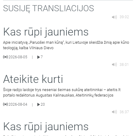
SUSIJĘ TRANSLIACIJOS
39:02
Kas rūpi jauniems
Apie iniciatyvą „Paruošei man kūną“, kuri Lietuvoje skeidžia žinią apie kūno
teologiją, kalba Vilniaus Dievo
2026-08-05
7
|
38:01
Ateikite kurti
Šioje radijo laidoje trys neseniai šeimas sukūrę ateitininkai – ateitis.lt
portalo redaktorius Augustas Kalinauskas, Ateitininkų federacijos
2026-08-04
20
|
36:37
Kas rūpi jauniems