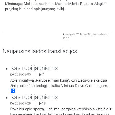
Mindaugas Malinauskas ir kun. Mantas Mileris. Pristato „Magis“
projektą ir kalbasi apie jaunystę ir viltį.
Atnaujinta 26 liepos 08, Trečiadienis
21:10
Naujausios laidos transliacijos
Kas rūpi jauniems
2026-08-05
7
|
Apie iniciatyvą „Paruošei man kūną“, kuri Lietuvoje skeidžia
žinią apie kūno teologiją, kalba Vilniaus Dievo Gailestingumo
Share
šventovės jaunimas.
Kas rūpi jauniems
2026-07-29
18
|
Pokalbis apie sportą, judėjimą, pergales krepšinio aikštelėje ir
kasdienybėje. Laidoje dalyvauja buvęs krepšininkas, Europos