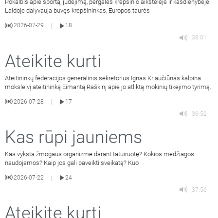
Pokalbis apie sportą, judėjimą, pergales krepšinio aikštelėje ir kasdienybėje.
Laidoje dalyvauja buvęs krepšininkas, Europos taurės
2026-07-29
18
|
38:01
Ateikite kurti
Ateitininkų federacijos generalinis sekretorius Ignas Kriaučiūnas kalbina
moksleivį ateitininką Eimantą Raškinį apie jo atliktą mokinių tikėjimo tyrimą.
2026-07-28
17
|
36:52
Kas rūpi jauniems
Kas vyksta žmogaus organizme darant tatuiruotę? Kokios medžiagos
naudojamos? Kaip jos gali paveikti sveikatą? Kuo
2026-07-22
24
|
37:56
Ateikite kurti