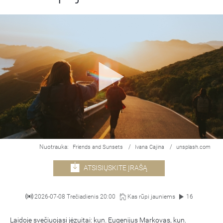
Nuotrauka:
/
/
Friends and Sunsets
Ivana Cajina
unsplash.com
ATSISIŲSKITE ĮRAŠĄ
2026-07-08 Trečiadienis 20:00
Kas rūpi jauniems
16
Laidoje svečiuojasi jėzuitai: kun. Eugenijus Markovas, kun.