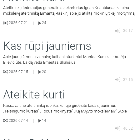
Ateitininkų federacijos generalinis sekretorius Ignas Kriaučiūnas kalbina
moksleivį ateitininką Eimantą Raškinį apie jo atliktą mokinių tikėjimo tyrimą.
2026-07-21
24
|
36:17
Kas rūpi jauniems
Apie jaunų žmonių vienatvę kalbasi studentai Mantas Kudirka ir Aurėja
Bilevičiūtė. Laidą veda Ernestas Skališius.
2026-07-15
20
|
37:15
Ateikite kurti
Kassavaitinė ateitininkų rubrika, kurioje girdėsite laidas jaunimui:
„Teisingumo kursas“ „Focus mokinystė“ „Ką MĄSto moksleiviai?“ „Apie
2026-07-14
14
|
40:52