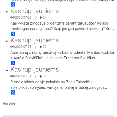
Share
taurės laimėtojas, tris kartus LKL čempionas, tris kartus LKL
Kas rūpi jauniems
oro karalius, dabar – krepšinio treneris Darius Sirtautas.
Laidą veda Jonas Tamulis. Antroje laidos dalyje tais pačiais
2026-07-22
24
|
klausimais kalbinamas jaunimas
…
Kas vyksta žmogaus organizme darant tatuiruotę? Kokios
medžiagos naudojamos? Kaip jos gali paveikti sveikatą? Kuo
Share
rizikuoja žmonės jas darydamiesi ir šalindami? Pasakoja
Kas rūpi jauniems
Vilniaus Santaros klinikų Dermatovenerologijos centro
vadovas, gydytojas dermatovenerologas dr. Tadas Raudonis.
2026-07-15
20
|
Kalbina Regina Statkuvienė.
Apie jaunų žmonių vienatvę kalbasi studentai Mantas Kudirka
ir Aurėja Bilevičiūtė. Laidą veda Ernestas Skališius.
Share
Kas rūpi jauniems
2026-07-01
37
|
Pirmoje laidos dalyje pokalbis su Žanu Talandžiu
apie priklausomybes, vartojimą, laisvę ir vidinę žmogaus
Share
kovą. Antroje laidos dalyje sinodinis pokalbis gatvėje su
jaunimu apie Dievo ir bendruomenės pagalbą įveikiant
daugiau
priklausomybes. Pabaigoje - pokalbis su taksistu „Gyvųjų
akmenų“ bendruomenės nariu Gintaru kaip jį
…