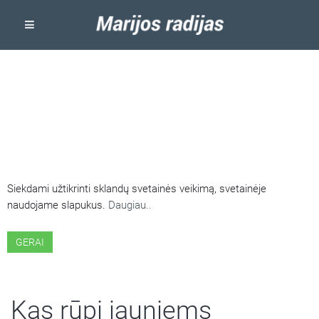
ŠIOJE SVETAINĖJE NAUDOJAMI
SLAPUKAI
Siekdami užtikrinti sklandų svetainės veikimą, svetainėje
naudojame slapukus.
Daugiau..
GERAI
Kas rūpi jauniems