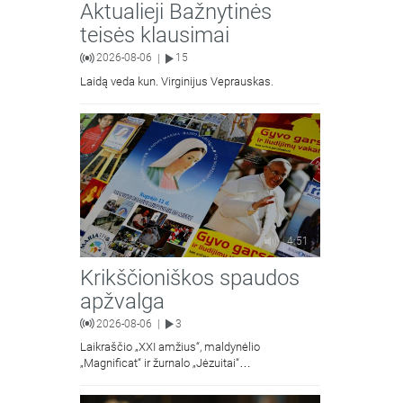
Aktualieji Bažnytinės
teisės klausimai
2026-08-06
15
|
Laidą veda kun. Virginijus Veprauskas.
4:51
Krikščioniškos spaudos
apžvalga
2026-08-06
3
|
Laikraščio „XXI amžius“, maldynėlio
„Magnificat“ ir žurnalo „Jėzuitai“
naujųjų numerių apžvalgos.