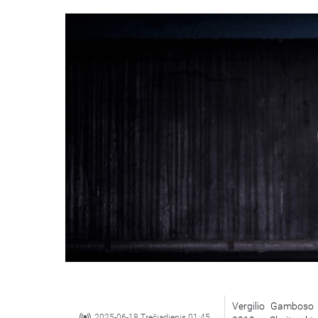
Vergilio Gamboso „
2025-06-18 Trečiadienis 01:45