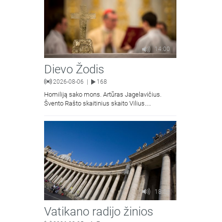
14:00
Dievo Žodis
2026-08-06
168
|
Homiliją sako mons. Artūras Jagelavičius.
Švento Rašto skaitinius skaito Vilius
Kaminskas.
18:58
Vatikano radijo žinios