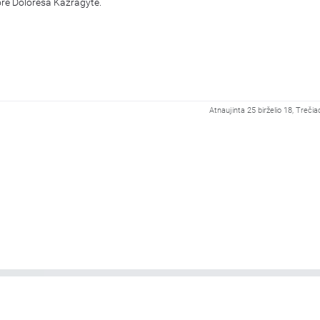
orė Doloresa Kazragytė.
Atnaujinta 25 birželio 18, Trečia