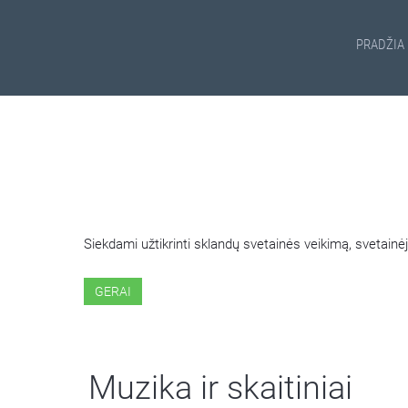
PRADŽIA
ŠIOJE SVETAINĖJE NAUDOJ
Siekdami užtikrinti sklandų svetainės veikimą, svetai
GERAI
Muzika ir skaitiniai