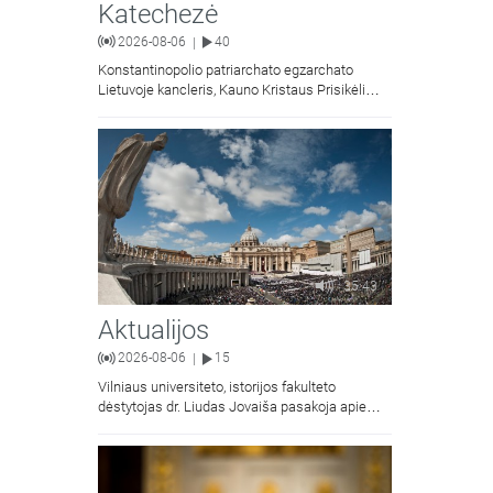
Katechezė
2026-08-06
40
|
Konstantinopolio patriarchato egzarchato
Lietuvoje kancleris, Kauno Kristaus Prisikėlimo
krikščionių ortodoksų parapijos klebonas
kunigas Vitalijus Mockus pasakoja apie
Kristaus Atsimainymo šventę.
35:43
Aktualijos
2026-08-06
15
|
Vilniaus universiteto, istorijos fakulteto
dėstytojas dr. Liudas Jovaiša pasakoja apie
vyskupą Motiejų Valančių. Kalbina Žygimantas
Jacevičius.