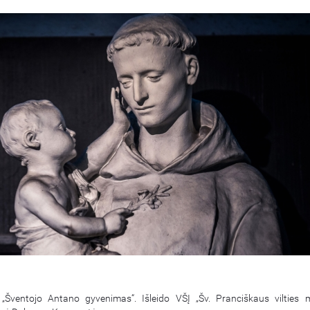
Šventojo Antano gyvenimas“. Išleido VŠĮ „Šv. Pranciškaus vilties m