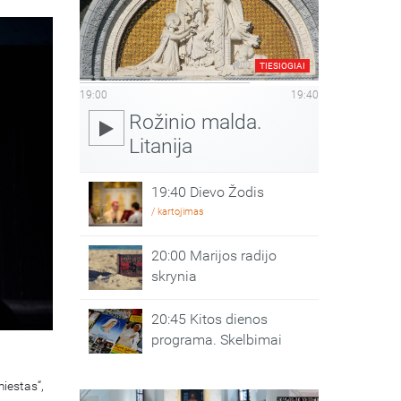
TIESIOGIAI
19:00
19:40
Rožinio malda.
Litanija
19:40 Dievo Žodis
/ kartojimas
20:00 Marijos radijo
skrynia
20:45 Kitos dienos
programa. Skelbimai
iestas“,