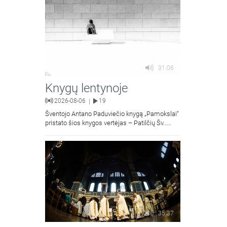
31:06
Knygų lentynoje
2026-08-06
19
|
Šventojo Antano Paduviečio knygą „Pamokslai“
pristato šios knygos vertėjas – Patilčių Šv.
Petro Išvadavimo parapijos klebonas, kun.
moralinės teologijos dr. Algirdas Petras
35:37