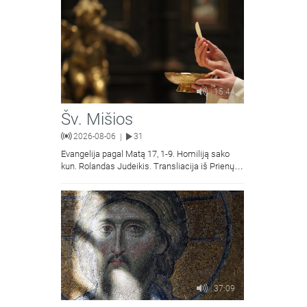
15:44
Šv. Mišios
2026-08-06
31
|
Evangelija pagal Matą 17, 1-9. Homiliją sako
kun. Rolandas Judeikis. Transliacija iš Prienų
Kristaus Apsireiškimo bažnyčios.
37:09