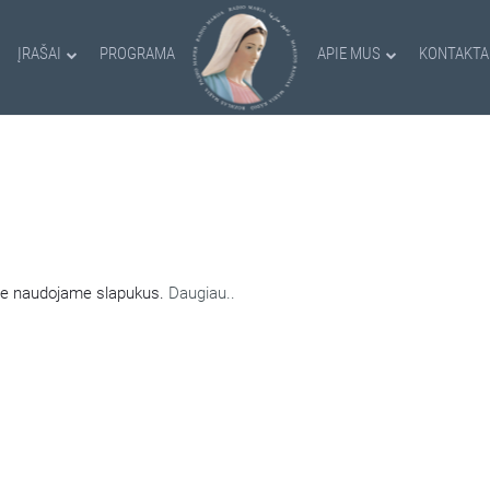
ĮRAŠAI
PROGRAMA
APIE MUS
KONTAKTA
AMI SLAPUKAI
nėje naudojame slapukus.
Daugiau..