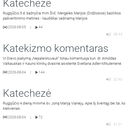
Katechezė
Rugpjūčio 5 d. bažnyčia mini Švč. Mergelės Marijos (Didžiosios) bazilikos
pašventinimo metines - liaudiškai vadinamą Marijos
2026-08-05
44
|
38:43
Katekizmo komentaras
VI Dievo įsakymą „Nepaleistuvauk“ toliau komentuoja kun. dr. Arnoldas
Valkauskas ir Kauno klinikų dvasinė asistentė Svetlana Adler-Mikulėnienė.
2026-08-04
144
|
32:40
Katechezė
Rugpjūčio 4 dieną minime šv. Joną Mariją Vianėjų. Apie šį šventąjį bei tai, ko
kiekvienas
2026-08-04
72
|
41:01