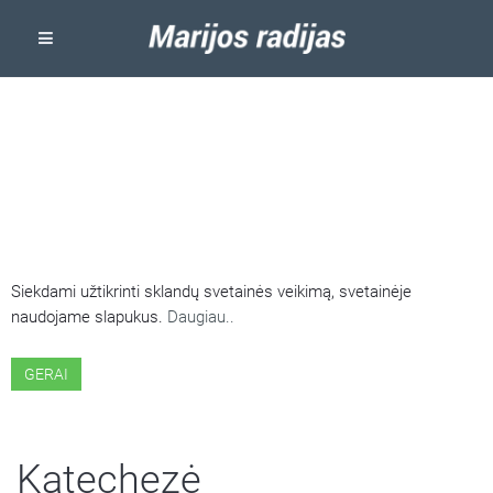
ŠIOJE SVETAINĖJE NAUDOJAMI
SLAPUKAI
Siekdami užtikrinti sklandų svetainės veikimą, svetainėje
naudojame slapukus.
Daugiau..
GERAI
Katechezė