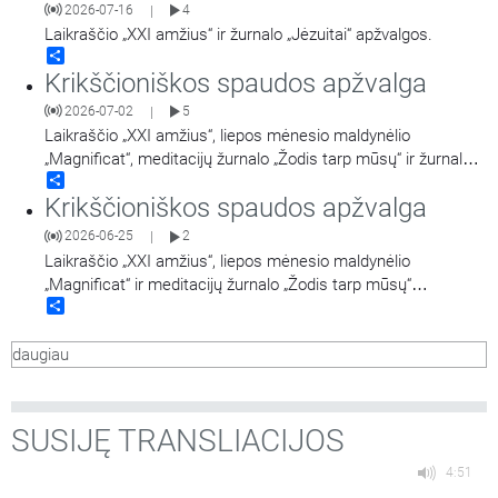
2026-07-16
4
|
Laikraščio „XXI amžius“ ir žurnalo „Jėzuitai“ apžvalgos.
Share
Krikščioniškos spaudos apžvalga
2026-07-02
5
|
Laikraščio „XXI amžius“, liepos mėnesio maldynėlio
„Magnificat“, meditacijų žurnalo „Žodis tarp mūsų“ ir žurnalo
Share
„Jėzuitai“ apžvalgos.
Krikščioniškos spaudos apžvalga
2026-06-25
2
|
Laikraščio „XXI amžius“, liepos mėnesio maldynėlio
„Magnificat“ ir meditacijų žurnalo „Žodis tarp mūsų“
Share
apžvalgos.
daugiau
SUSIJĘ TRANSLIACIJOS
4:51