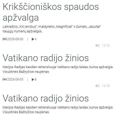
Krikščioniškos spaudos
apžvalga
Laikraščio „XXI amžius“, maldynėlio „Magnificat“ ir žurnalo „Jėzuitai“
naujųjų numerių apžvalgos.
2026-08-06
4
|
18:58
Vatikano radijo žinios
Marijos Radijas kasdien retransliuoja Vatikano radijo laidas, kurios apžvelgia
Visuotinės Bažnyčios naujienas.
2026-08-05
8
|
18:58
Vatikano radijo žinios
Marijos Radijas kasdien retransliuoja Vatikano radijo laidas, kurios apžvelgia
Visuotinės Bažnyčios naujienas.