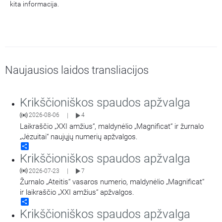
kita informacija.
Naujausios laidos transliacijos
Krikščioniškos spaudos apžvalga
2026-08-06
4
|
Laikraščio „XXI amžius“, maldynėlio „Magnificat“ ir žurnalo
„Jėzuitai“ naujųjų numerių apžvalgos.
Share
Krikščioniškos spaudos apžvalga
2026-07-23
7
|
Žurnalo „Ateitis“ vasaros numerio, maldynėlio „Magnificat“
ir laikraščio „XXI amžius“ apžvalgos.
Share
Krikščioniškos spaudos apžvalga