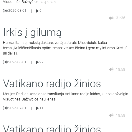
Visuotinės Bažnyčios naujienas.
2026-08-01
6
|
31:36
Irkis į gilumą
Humanitarinių mokslų daktarė, vertėja Jūratė Micevičiūtė kalba
tema „Krikščioniškasis optimizmas: viskas išeina į gera mylintiems Kristų“
(III dalis).
2026-08-01
27
|
18:58
Vatikano radijo žinios
Marijos Radijas kasdien retransliuoja Vatikano radijo laidas, kurios apžvelgia
Visuotinės Bažnyčios naujienas.
2026-07-31
11
|
18:58
Vatikano radijo žinios