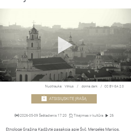
Nuotrauka:
/
/
Vilnius
.donna.dark
CC BY-SA 2.0
ATSISIŲSKITE ĮRAŠĄ
2026-05-09 Šeštadienis 17:20
Tikėjimas ir kultūra
26
Etnologė Gražina Kadžytė pasakoja apie Švč. Mergelės Marijos,