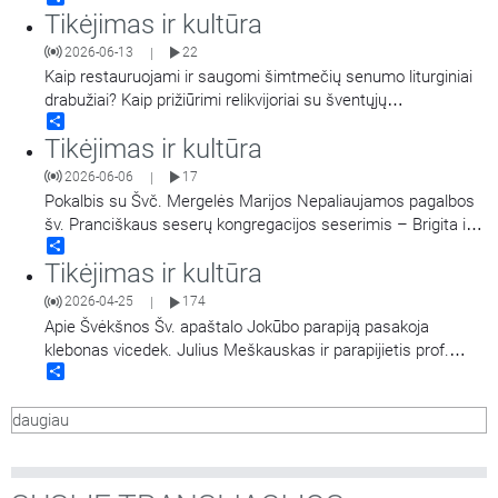
Tikėjimas ir kultūra
vienaip ar kitaip yra susijusios su atlaidais.
2026-06-13
22
|
Kaip restauruojami ir saugomi šimtmečių senumo liturginiai
drabužiai? Kaip prižiūrimi relikvijoriai su šventųjų
Share
relikvijomis? Apie profesines subtilybes pasakoja Bažnytinio
Tikėjimas ir kultūra
paveldo muziejaus darbuotojos: tekstilės restauratorė Indraja
Kubilytė, rinkinių saugotoja Vidmantė Kasparavičienė ir
2026-06-06
17
|
parodų kuratorė Karolina Koroliova-Barkova. Laida veda
Pokalbis su Švč. Mergelės Marijos Nepaliaujamos pagalbos
Žygimantas Jacevičius.
šv. Pranciškaus seserų kongregacijos seserimis – Brigita ir
Share
Edita. Pokalbyje prisimenama kongregacijos įsteigimo istorija,
Tikėjimas ir kultūra
seselių pašaukimo liudijimai, kiek giliau ir plačiau žvelgiama į
vienuolinę veiklą okupacijos metais ir tarnystę
2026-04-25
174
|
nepriklausomoje Lietuvoje – iššūkius ir džiaugsmus. Laidą
…
Apie Švėkšnos Šv. apaštalo Jokūbo parapiją pasakoja
klebonas vicedek. Julius Meškauskas ir parapijietis prof.
Share
Remigijus Oželis. Laidą veda kun. dr. Saulius Stumbra.
daugiau