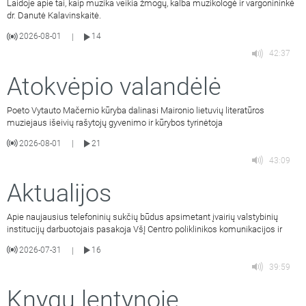
Laidoje apie tai, kaip muzika veikia žmogų, kalba muzikologė ir vargonininkė
dr. Danutė Kalavinskaitė.
2026-08-01
14
|
42:37
Atokvėpio valandėlė
Poeto Vytauto Mačernio kūryba dalinasi Maironio lietuvių literatūros
muziejaus išeivių rašytojų gyvenimo ir kūrybos tyrinėtoja
2026-08-01
21
|
43:09
Aktualijos
Apie naujausius telefoninių sukčių būdus apsimetant įvairių valstybinių
institucijų darbuotojais pasakoja VšĮ Centro poliklinikos komunikacijos ir
2026-07-31
16
|
39:59
Knygų lentynoje