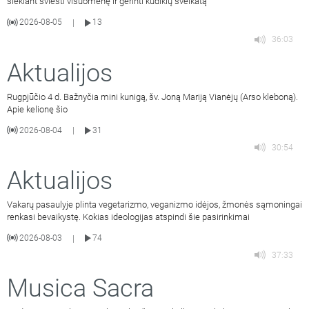
siekiant šviesti visuomenę ir gerinti kūdikių sveikatą
2026-08-05
13
|
36:03
Aktualijos
Rugpjūčio 4 d. Bažnyčia mini kunigą, šv. Joną Mariją Vianėjų (Arso kleboną).
Apie kelionę šio
2026-08-04
31
|
30:54
Aktualijos
Vakarų pasaulyje plinta vegetarizmo, veganizmo idėjos, žmonės sąmoningai
renkasi bevaikystę. Kokias ideologijas atspindi šie pasirinkimai
2026-08-03
74
|
37:33
Musica Sacra