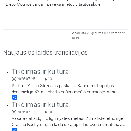
Dievo Motinos vardą ir paveikslą lietuvių tautosakoje.
Atnaujinta 26 gegužės 09, Šeštadienis
18:19
Naujausios laidos transliacijos
Tikėjimas ir kultūra
2026-07-25
13
|
Prof. dr. Arūno Streikaus paskaita „Kauno metropolijos
dvasininkija XX a. ketvirto dešimtmečio pabaigoje: senos
Share
bėdos ir pokyčių pradžios. Įrašas iš konferencijos „Religinės
Tikėjimas ir kultūra
bendruomenės ir visuomeninės organizacijos Kaune“
vykusios gegužės 7-8 d.
2026-07-11
10
|
Vasara - atlaidų ir piligrimystės metas. Žurnalistė, etnologė
Gražina Kadžytė tęsia laidų ciklą apie Lietuvos nematerialaus
Share
kultūros paveldo vertybių sąvadą. Iš jo net penkios vertybės