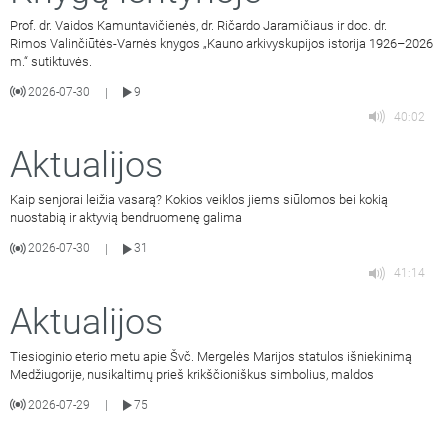
Prof. dr. Vaidos Kamuntavičienės, dr. Ričardo Jaramičiaus ir doc. dr.
Rimos Valinčiūtės-Varnės knygos „Kauno arkivyskupijos istorija 1926–2026
m.“ sutiktuvės.
2026-07-30
9
|
40:02
Aktualijos
Kaip senjorai leižia vasarą? Kokios veiklos jiems siūlomos bei kokią
nuostabią ir aktyvią bendruomenę galima
2026-07-30
31
|
41:14
Aktualijos
Tiesioginio eterio metu apie Švč. Mergelės Marijos statulos išniekinimą
Medžiugorije, nusikaltimų prieš krikščioniškus simbolius, maldos
2026-07-29
75
|