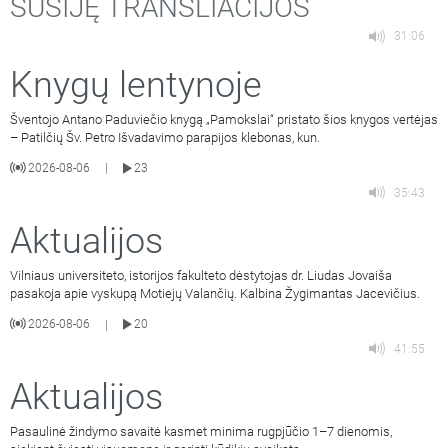
SUSIJĘ TRANSLIACIJOS
31:06
Knygų lentynoje
Šventojo Antano Paduviečio knygą „Pamokslai“ pristato šios knygos vertėjas
– Patilčių Šv. Petro Išvadavimo parapijos klebonas, kun.
2026-08-06
23
|
35:43
Aktualijos
Vilniaus universiteto, istorijos fakulteto dėstytojas dr. Liudas Jovaiša
pasakoja apie vyskupą Motiejų Valančių. Kalbina Žygimantas Jacevičius.
2026-08-06
20
|
41:55
Aktualijos
Pasaulinė žindymo savaitė kasmet minima rugpjūčio 1–7 dienomis,