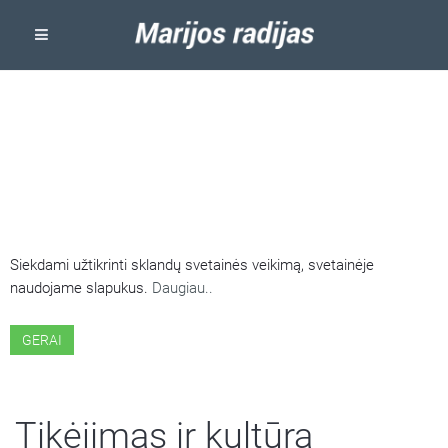
ŠIOJE SVETAINĖJE NAUDOJAMI
SLAPUKAI
Siekdami užtikrinti sklandų svetainės veikimą, svetainėje
naudojame slapukus.
Daugiau..
GERAI
Tikėjimas ir kultūra