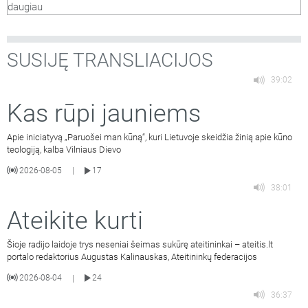
daugiau
SUSIJĘ TRANSLIACIJOS
39:02
Kas rūpi jauniems
Apie iniciatyvą „Paruošei man kūną“, kuri Lietuvoje skeidžia žinią apie kūno
teologiją, kalba Vilniaus Dievo
2026-08-05
17
|
38:01
Ateikite kurti
Šioje radijo laidoje trys neseniai šeimas sukūrę ateitininkai – ateitis.lt
portalo redaktorius Augustas Kalinauskas, Ateitininkų federacijos
2026-08-04
24
|
36:37