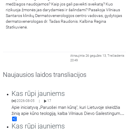
medžiagos naudojamos? Kaip jos gali paveikti sveikatą? Kuo
rizikuoja žmonės jas darydamiesi ir šalindami? Pasakoja Vilniaus
Santaros klinikų Dermatovenerologijos centro vadovas, gydytojas
dermatovenerologas dr. Tadas Raudonis. Kalbina Regina
Statkuvienė.
Atnaujinta 26 gegužės 13, Trečiadienis
20:49
Naujausios laidos transliacijos
Kas rūpi jauniems
2026-08-05
17
|
Apie iniciatyvą „Paruošei man kūną“, kuri Lietuvoje skeidžia
žinią apie kūno teologiją, kalba Vilniaus Dievo Gailestingumo
Share
šventovės jaunimas.
Kas rūpi jauniems