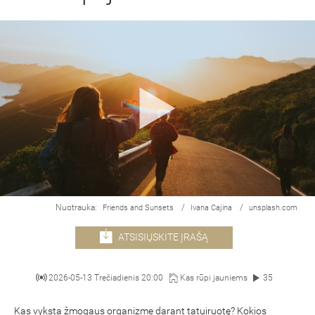
Nuotrauka:
/
/
Friends and Sunsets
Ivana Cajina
unsplash.com
ATSISIŲSKITE ĮRAŠĄ
2026-05-13 Trečiadienis 20:00
Kas rūpi jauniems
35
Kas vyksta žmogaus organizme darant tatuiruotę? Kokios