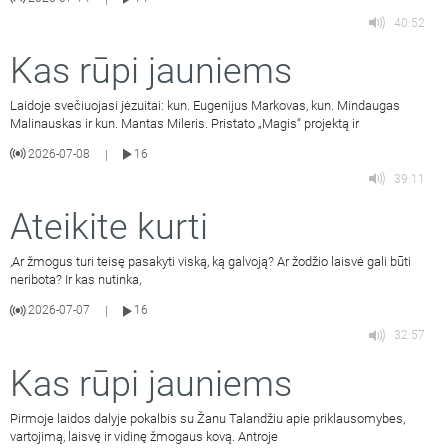
40:52
Kas rūpi jauniems
Laidoje svečiuojasi jėzuitai: kun. Eugenijus Markovas, kun. Mindaugas
Malinauskas ir kun. Mantas Mileris. Pristato „Magis“ projektą ir
2026-07-08
16
|
39:11
Ateikite kurti
,Ar žmogus turi teisę pasakyti viską, ką galvoją? Ar žodžio laisvė gali būti
neribota? Ir kas nutinka,
2026-07-07
16
|
32:57
Kas rūpi jauniems
Pirmoje laidos dalyje pokalbis su Žanu Talandžiu apie priklausomybes,
vartojimą, laisvę ir vidinę žmogaus kovą. Antroje