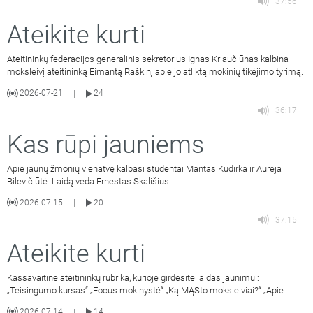
37:56
Ateikite kurti
Ateitininkų federacijos generalinis sekretorius Ignas Kriaučiūnas kalbina
moksleivį ateitininką Eimantą Raškinį apie jo atliktą mokinių tikėjimo tyrimą.
2026-07-21
24
|
36:17
Kas rūpi jauniems
Apie jaunų žmonių vienatvę kalbasi studentai Mantas Kudirka ir Aurėja
Bilevičiūtė. Laidą veda Ernestas Skališius.
2026-07-15
20
|
37:15
Ateikite kurti
Kassavaitinė ateitininkų rubrika, kurioje girdėsite laidas jaunimui:
„Teisingumo kursas“ „Focus mokinystė“ „Ką MĄSto moksleiviai?“ „Apie
2026-07-14
14
|