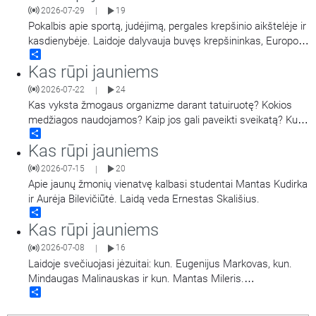
2026-07-29
19
|
Pokalbis apie sportą, judėjimą, pergales krepšinio aikštelėje ir
kasdienybėje. Laidoje dalyvauja buvęs krepšininkas, Europos
Share
taurės laimėtojas, tris kartus LKL čempionas, tris kartus LKL
Kas rūpi jauniems
oro karalius, dabar – krepšinio treneris Darius Sirtautas.
Laidą veda Jonas Tamulis. Antroje laidos dalyje tais pačiais
2026-07-22
24
|
klausimais kalbinamas jaunimas
…
Kas vyksta žmogaus organizme darant tatuiruotę? Kokios
medžiagos naudojamos? Kaip jos gali paveikti sveikatą? Kuo
Share
rizikuoja žmonės jas darydamiesi ir šalindami? Pasakoja
Kas rūpi jauniems
Vilniaus Santaros klinikų Dermatovenerologijos centro
vadovas, gydytojas dermatovenerologas dr. Tadas Raudonis.
2026-07-15
20
|
Kalbina Regina Statkuvienė.
Apie jaunų žmonių vienatvę kalbasi studentai Mantas Kudirka
ir Aurėja Bilevičiūtė. Laidą veda Ernestas Skališius.
Share
Kas rūpi jauniems
2026-07-08
16
|
Laidoje svečiuojasi jėzuitai: kun. Eugenijus Markovas, kun.
Mindaugas Malinauskas ir kun. Mantas Mileris.
Share
Pristato „Magis“ projektą ir kalbasi apie jaunystę ir viltį.