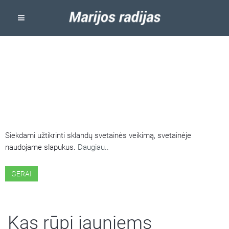
ŠIOJE SVETAINĖJE NAUDOJAMI
SLAPUKAI
Siekdami užtikrinti sklandų svetainės veikimą, svetainėje
naudojame slapukus.
Daugiau..
GERAI
Kas rūpi jauniems