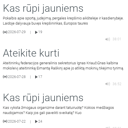
Kas rūpi jauniems
Pokalbis apie sportą, judėjimą, pergales krepšinio aikštelėje ir kasdienybėje.
Laidoje dalyvauja buvęs krepšininkas, Europos taurės
2026-07-29
19
|
38:01
Ateikite kurti
Ateitininkų federacijos generalinis sekretorius Ignas Kriaučiūnas kalbina
moksleivį ateitininką Eimantą Raškinį apie jo atliktą mokinių tikėjimo tyrimą.
2026-07-28
17
|
36:52
Kas rūpi jauniems
Kas vyksta žmogaus organizme darant tatuiruotę? Kokios medžiagos
naudojamos? Kaip jos gali paveikti sveikatą? Kuo
2026-07-22
24
|