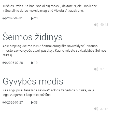
Tuščias lizdas. Kalbasi socialinių mokslų daktarė Nijolė Liobikienė
ir Socialinio darbo mokslų magistrė Violeta Vitkauskienė.
2026-07-31
23
|
40:48
Šeimos židinys
Apie projektą „Šeima 2050: šeimai draugiška savivaldybė“ ir Kauno
miesto savivaldybės atvejį pasakoja Kauno miesto savivaldybės Šeimos
reikalų
2026-07-28
19
|
37:55
Gyvybės medis
Kas slypi po eutanazijos sąvoka? Kokios tragedijos nutinka, kai ji
legalizuojama ir kaip toks požiūris
2026-07-27
33
|
37:12