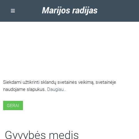
ŠIOJE SVETAINĖJE NAUDOJAMI
SLAPUKAI
Siekdami užtikrinti sklandų svetainės veikimą, svetainėje
naudojame slapukus.
Daugiau..
GERAI
Gyvybės medis