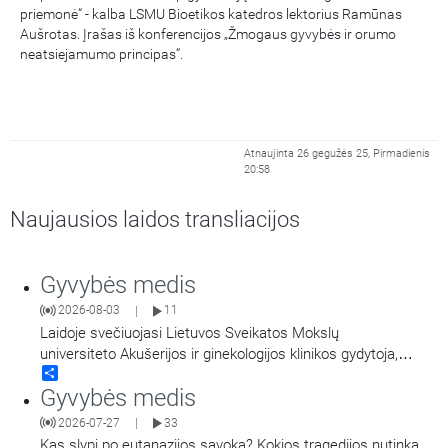
priemonė“ - kalba LSMU Bioetikos katedros lektorius Ramūnas
Aušrotas. Įrašas iš konferencijos „Žmogaus gyvybės ir orumo
neatsiejamumo principas“.
Atnaujinta 26 gegužės 25, Pirmadienis
20:58
Naujausios laidos transliacijos
Gyvybės medis
2026-08-03
11
|
Laidoje svečiuojasi Lietuvos Sveikatos Mokslų
universiteto Akušerijos ir ginekologijos klinikos gydytoja,
Share
dėstytoja ir Lietuvos sveikatos mokslų universiteto Studentų
Gyvybės medis
dekanė docentė Laura Malakauskienė. Šioje laidoje pokalbis:
Nuo medicinos ir sveikatos mokslų pasirinkimo iki anatomijos
2026-07-27
33
|
paslapčių ir moters sveikatos. Laidos vedėjas Lietuvos
Kas slypi po eutanazijos sąvoka? Kokios tragedijos nutinka,