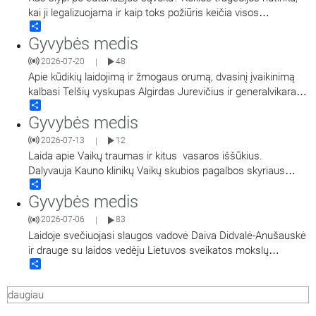
sveikatos mokslų
…
kai ji legalizuojama ir kaip toks požiūris keičia visos
Share
visuomenės vertybes bei kasdienybę? Pasakoja gydytojas,
Gyvybės medis
kunigas, bioetikos specialistas prof. dr. Andrius Narbekovas.
Laidą veda Regina Statkuvienė.
2026-07-20
48
|
Apie kūdikių laidojimą ir žmogaus orumą, dvasinį įvaikinimą
kalbasi Telšių vyskupas Algirdas Jurevičius ir generalvikaras
Share
Vilius Viktoravičius bei Dvasinio įvaikinimo
Gyvybės medis
koordinatorė Jolanta Felicija Celiešienė.
2026-07-13
12
|
Laida apie Vaikų traumas ir kitus vasaros iššūkius.
Dalyvauja Kauno klinikų Vaikų skubios pagalbos skyriaus
Share
vadovas dr. Algirdas Dagys ir Vaikų intensyviosios terapijos
Gyvybės medis
skyriaus vadovė doc. dr. Ilona Razlevičė, kalbina Kauno klinikų
dvasinė asistentė Svetlana Adler-Mikulėnienė. Laidoje
2026-07-06
83
|
minimos nuorodos: Pacientas gali būti priskirtas
…
Laidoje svečiuojasi slaugos vadovė Daiva Didvalė-Anušauskė
ir drauge su laidos vedėju Lietuvos sveikatos mokslų
Share
universiteto Medicinos fakulteto dekanu prof. Andriumi Macu
diskutuoja tema: Jaunas žmogus iš Lietuvos regiono – ar gali
daugiau
augti, siekti ir pasiekti?