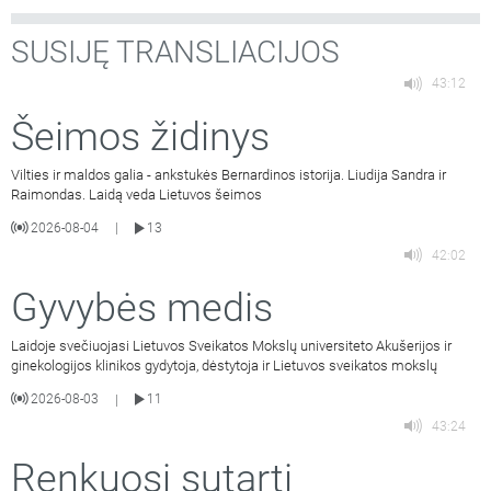
SUSIJĘ TRANSLIACIJOS
43:12
Šeimos židinys
Vilties ir maldos galia - ankstukės Bernardinos istorija. Liudija Sandra ir
Raimondas. Laidą veda Lietuvos šeimos
2026-08-04
13
|
42:02
Gyvybės medis
Laidoje svečiuojasi Lietuvos Sveikatos Mokslų universiteto Akušerijos ir
ginekologijos klinikos gydytoja, dėstytoja ir Lietuvos sveikatos mokslų
2026-08-03
11
|
43:24
Renkuosi sutarti