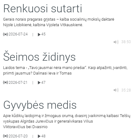
Renkuosi sutarti
Gerais norais pragaras grįstas – kalba socialinių mokslų daktarė
Nijolė Liobikienė, kalbina Vijoleta Vitkauskienė.
2026-07-24
45
|
38:50
Šeimos židinys
Laidos tema - „Tavo jausmai nėra mano priešai“. Kaip atpažinti, įvardinti,
priimti jausmus? Dalinasi Ieva ir Tomas
2026-07-21
47
|
35:28
Gyvybės medis
Apie kūdikių laidojimą ir žmogaus orumą, dvasinį įvaikinimą kalbasi Telšių
vyskupas Algirdas Jurevičius ir generalvikaras Vilius
Viktoravičius bei Dvasinio
2026-07-20
48
|