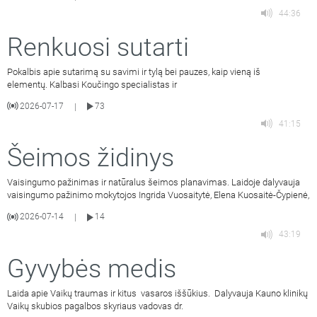
44:36
Renkuosi sutarti
Pokalbis apie sutarimą su savimi ir tylą bei pauzes, kaip vieną iš
elementų. Kalbasi Koučingo specialistas ir
2026-07-17
73
|
41:15
Šeimos židinys
Vaisingumo pažinimas ir natūralus šeimos planavimas. Laidoje dalyvauja
vaisingumo pažinimo mokytojos Ingrida Vuosaitytė, Elena Kuosaitė-Čypienė,
2026-07-14
14
|
43:19
Gyvybės medis
Laida apie Vaikų traumas ir kitus vasaros iššūkius. Dalyvauja Kauno klinikų
Vaikų skubios pagalbos skyriaus vadovas dr.