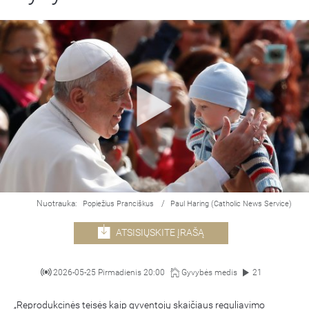
Nuotrauka:
/
Popiežius Pranciškus
Paul Haring (Catholic News Service)
ATSISIŲSKITE ĮRAŠĄ
2026-05-25 Pirmadienis 20:00
Gyvybės medis
21
„Reprodukcinės teisės kaip gyventojų skaičiaus reguliavimo