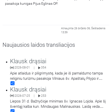
pasakoja kunigas Pijus Eglinas OP.
Atnaujinta 26 birželio 06, Šeštadienis
13:39
Naujausios laidos transliacijos
Klausk drąsiai
2026-08-01
354
|
Apie atlaidus ir piligrimystę, kada jie iš pamaldumo tampa
religiniu turizmu pasakoja Vilniaus šv. Apaštalų Pilypo ir
Share
Jokūbo (dominikonų) vienuolyno prioras, kunigas Jokūbas
Klausk drąsiai
Marija Goštautas OP.
2026-07-25
253
|
Liepos 31 d. Bažnyčioje minimas šv. Ignacas Lojola. Apie šį
šventąjį kalba kun. Mindaugas Malinauskas. Laidą veda
Share
Mantvydas Prekevičius.