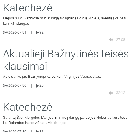
Katechezė
Liepos 31 d. Bažnyčia mini kunigą šv. Ignacą Lojolą. Apie šį šventąjį kalbasi
kun. Mindaugas
2026-07-31
92
|
27:08
Aktualieji Bažnytinės teisės
klausimai
Apie sankcijas Bažnyčioje kalba kun. Virginijus Veprauskas.
2026-07-30
25
|
32:12
Katechezė
Salantų Švč. Mergelės Marijos Ėmimo į dangų parapijos klebonas kun. teol.
lic. Rolandas Karpavičius: „Malda ir jos
2026-07-30
81
|