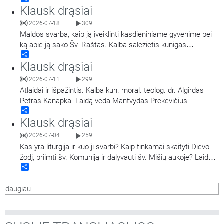
Klausk drąsiai
2026-07-18
309
|
Maldos svarba, kaip ją įveiklinti kasdieniniame gyvenime bei
ką apie ją sako Šv. Raštas. Kalba salezietis kunigas
Share
Alessandro Barelli. Laidą veda Miglė Magylaitė.
Klausk drąsiai
2026-07-11
299
|
Atlaidai ir išpažintis. Kalba kun. moral. teolog. dr. Algirdas
Petras Kanapka. Laidą veda Mantvydas Prekevičius.
Share
Klausk drąsiai
2026-07-04
259
|
Kas yra liturgija ir kuo ji svarbi? Kaip tinkamai skaityti Dievo
žodį, priimti šv. Komuniją ir dalyvauti šv. Mišių aukoje? Laidoje
Share
į klausytojų klausimus tiesioginio eterio metu atsako
Panevėžio Šv. apaštalų Petro ir Povilo bažnyčios
daugiau
rezidentas,Vilniaus ir Utenos apskričių policijos
…