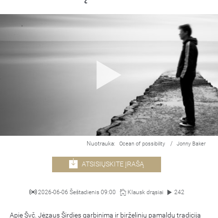
Nuotrauka:
/
Ocean of possibility
Jonny Baker
ATSISIŲSKITE ĮRAŠĄ
2026-06-06 Šeštadienis 09:00
Klausk drąsiai
242
Apie Švč. Jėzaus Širdies garbinimą ir birželinių pamaldų tradiciją