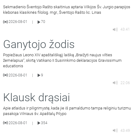
Sekmadienio Šventojo Rašto skaitinius aptaria Vilkijos Šv. Jurgio parapijos
klebonas klasikinės filolog. mgr., Šventojo Rašto lic. Linas
2026-08-01
70
|
43:41
Ganytojo žodis
Popiežiaus Leono XIV apaštališkąjį laišką „Braižyti naujus vilties
žemėlapius“, skirtą Vatikano II Susirinkimo deklaracijos Gravissimum
educationis
2026-08-01
9
|
22:06
Klausk drąsiai
Apie atlaidus ir piligrimystę, kada jie iš pamaldumo tampa religiniu turizmu
pasakoja Vilniaus šv. Apaštalų Pilypo
2026-08-01
354
|
43:49