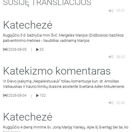
SUSIJĘ TRANSLIACIJOS
35:31
Katechezė
Rugpjūčio 5 d. bažnyčia mini Švč. Mergelės Marijos (Didžiosios) bazilikos
pašventinimo metines - liaudiškai vadinamą Marijos
2026-08-05
33
|
38:43
Katekizmo komentaras
VI Dievo įsakymą „Nepaleistuvauk“ toliau komentuoja kun. dr. Arnoldas
Valkauskas ir Kauno klinikų dvasinė asistentė Svetlana Adler-Mikulėnienė.
2026-08-04
102
|
32:40
Katechezė
Rugpjūčio 4 dieną minime šv. Joną Mariją Vianėjų. Apie šį šventąjį bei tai, ko