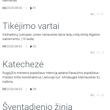
kiekvienas
2026-08-04
61
|
41:01
Tikėjimo vartai
Kaišiadorių vyskupas Jonas Ivanauskas tęsia laidų ciklą skirtą Atgailos
sakramentui. (10 laida)
2026-08-03
20
|
41:12
Katechezė
Rugpjūčio mėnesio popiežiaus intenciją aptaria Pasaulinio popiežiaus
maldos tinklo koordinatorius Lietuvoje kun. Mindaugas Malinauskas SJ.
Kalbina
2026-08-03
39
|
41:56
Šventadienio žinia