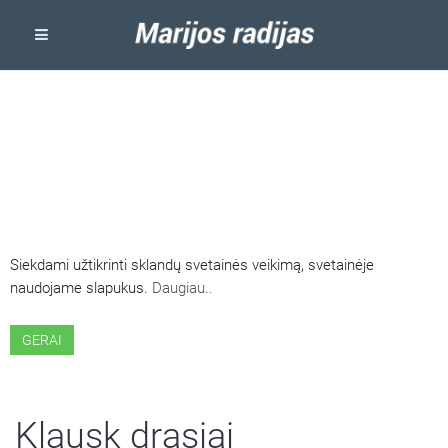
ŠIOJE SVETAINĖJE NAUDOJAMI
SLAPUKAI
Siekdami užtikrinti sklandų svetainės veikimą, svetainėje
naudojame slapukus.
Daugiau..
GERAI
Klausk drąsiai