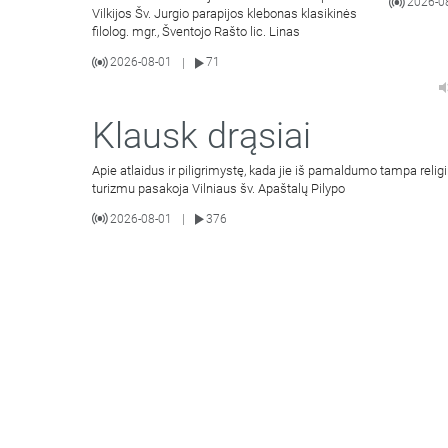
2026-0
Vilkijos Šv. Jurgio parapijos klebonas klasikinės
filolog. mgr., Šventojo Rašto lic. Linas
2026-08-01
71
|
Klausk drąsiai
Apie atlaidus ir piligrimystę, kada jie iš pamaldumo tampa religi
turizmu pasakoja Vilniaus šv. Apaštalų Pilypo
2026-08-01
376
|