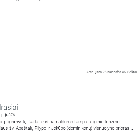
Atnaujinta 25 balandžio 05, Šeštad
rąsiai
376
|
 ir piligrimystę, kada jie iš pamaldumo tampa religiniu turizmu
iaus šv. Apaštalų Pilypo ir Jokūbo (dominikonų) vienuolyno prioras,
bas Marija Goštautas OP.