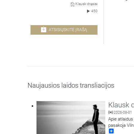
Klausk drąsiai
450
ATSISIŲSKITE ĮRAŠĄ
Naujausios laidos transliacijos
Klausk d
2026-08-01
Apie atlaidus
pasakoja Viln
Share
kunigas Jokū