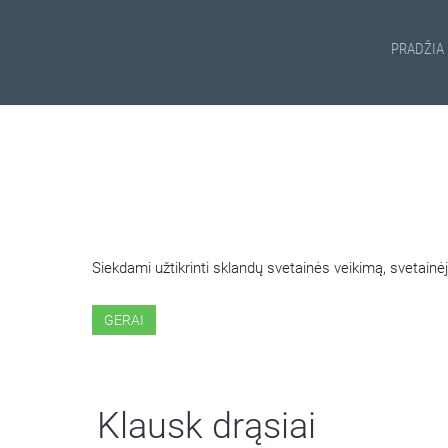
PRADŽIA
ŠIOJE SVETAINĖJE NAUDOJ
Siekdami užtikrinti sklandų svetainės veikimą, svetai
GERAI
Klausk drąsiai