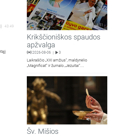
4:51
43:49
Krikščioniškos spaudos
apžvalga
tąjį
2026-08-06
3
|
Laikraščio „XXI amžius“, maldynėlio
„Magnificat“ ir žurnalo „Jėzuitai“
naujųjų numerių apžvalgos.
15:44
Šv. Mišios