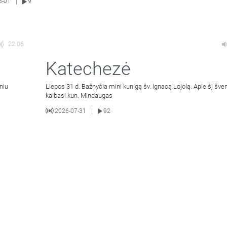
8-01
9
|
22:06
Katechezė
niu
Liepos 31 d. Bažnyčia mini kunigą šv. Ignacą Lojolą. Apie šį šven
kalbasi kun. Mindaugas
2026-07-31
92
|