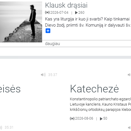
Klausk drąsiai
2026-07-04
260
|
Kas yra liturgija ir kuo ji svarbi? Kaip tinkamai 
Dievo žodį, priimti šv. Komuniją ir dalyvauti šv
Share
aukoje? Laidoje į klausytojų klausimus tiesiog
eterio metu atsako Panevėžio Šv. apaštalų Pe
1:32:21
Povilo bažnyčios rezidentas,Vilniaus ir Uteno
daugiau
apskričių policijos
…
35:37
eisės
Katechezė
Konstantinopolio patriarchato egzarc
Lietuvoje kancleris, Kauno Kristaus P
krikščionių ortodoksų parapijos kleb
kunigas Vitalijus Mockus
2026-08-06
50
|
35:31