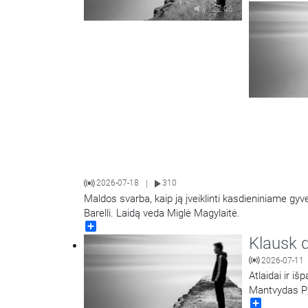
22:06
2026-07-18
310
|
Maldos svarba, kaip ją įveiklinti kasdieniniame gy
Barelli. Laidą veda Miglė Magylaitė.
Share
Klausk d
2026-07-11
Atlaidai ir i
Mantvydas P
Share