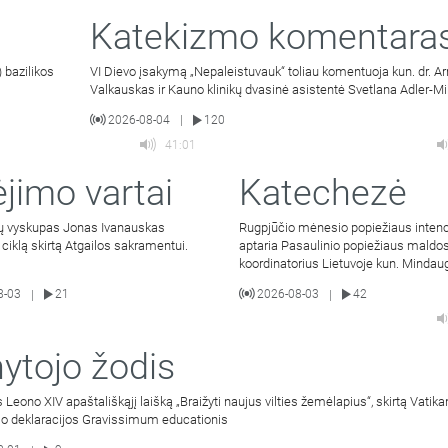
Katekizmo komentara
 bazilikos
VI Dievo įsakymą „Nepaleistuvauk“ toliau komentuoja kun. dr. A
Valkauskas ir Kauno klinikų dvasinė asistentė Svetlana Adler-Mi
2026-08-04
120
|
41:01
ėjimo vartai
Katechezė
ių vyskupas Jonas Ivanauskas
Rugpjūčio mėnesio popiežiaus intenc
ų ciklą skirtą Atgailos sakramentui.
aptaria Pasaulinio popiežiaus maldos
koordinatorius Lietuvoje kun. Mindau
Malinauskas SJ. Kalbina
8-03
21
2026-08-03
42
|
|
ytojo žodis
 Leono XIV apaštališkąjį laišką „Braižyti naujus vilties žemėlapius“, skirtą Vatikan
mo deklaracijos Gravissimum educationis