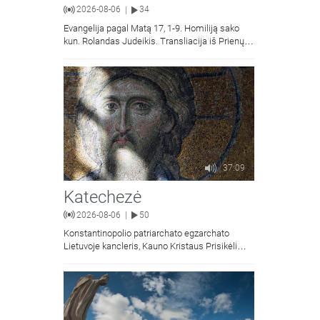
2026-08-06
34
|
Evangelija pagal Matą 17, 1-9. Homiliją sako
kun. Rolandas Judeikis. Transliacija iš Prienų
Kristaus Apsireiškimo bažnyčios.
37:09
Katechezė
2026-08-06
50
|
Konstantinopolio patriarchato egzarchato
Lietuvoje kancleris, Kauno Kristaus Prisikėlimo
krikščionių ortodoksų parapijos klebonas
kunigas Vitalijus Mockus pasakoja apie
Kristaus Atsimainymo šventę.