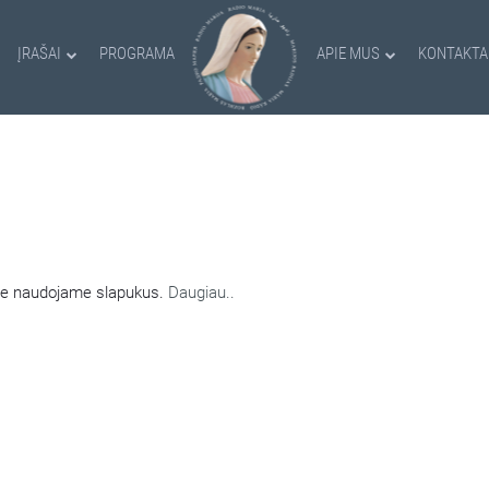
ĮRAŠAI
PROGRAMA
APIE MUS
KONTAKTA
AMI SLAPUKAI
nėje naudojame slapukus.
Daugiau..