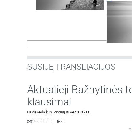
1:44:25
SUSIJĘ TRANSLIACIJOS
Aktualieji Bažnytinės t
klausimai
Laidą veda kun. Virginijus Veprauskas.
2026-08-06
21
|