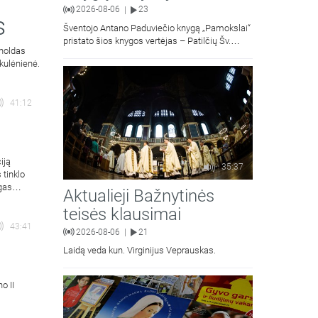
2026-08-06
23
|
s
Šventojo Antano Paduviečio knygą „Pamokslai“
pristato šios knygos vertėjas – Patilčių Šv.
rnoldas
Petro Išvadavimo parapijos klebonas, kun.
kulėnienė.
moralinės teologijos dr. Algirdas Petras
41:12
iją
35:37
 tinklo
gas
Aktualieji Bažnytinės
teisės klausimai
43:41
2026-08-06
21
|
Laidą veda kun. Virginijus Veprauskas.
o II