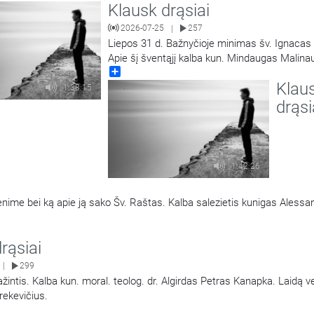
Klausk drąsiai
2026-07-25
257
|
Liepos 31 d. Bažnyčioje minimas šv. Ignacas 
Apie šį šventąjį kalba kun. Mindaugas Malina
Share
Laidą veda Mantvydas Prekevičius.
Klau
1:38:15
drąsi
1:42:26
venime bei ką apie ją sako Šv. Raštas. Kalba salezietis kunigas Alessa
rąsiai
299
|
špažintis. Kalba kun. moral. teolog. dr. Algirdas Petras Kanapka. Laidą 
rekevičius.