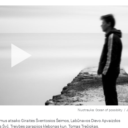
Nuotrauka:
/
Ocean of possibility
J
simus atsako Giraitės Šventosios Šeimos, Labūnavos Dievo Apvaizdos
s Švč. Trejybės parapijos klebonas kun. Tomas Trečiokas.