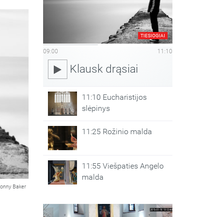
TIESIOGIAI
09:00
11:10
Klausk drąsiai
11:10 Eucharistijos
slėpinys
11:25 Rožinio malda
11:55 Viešpaties Angelo
malda
onny Baker