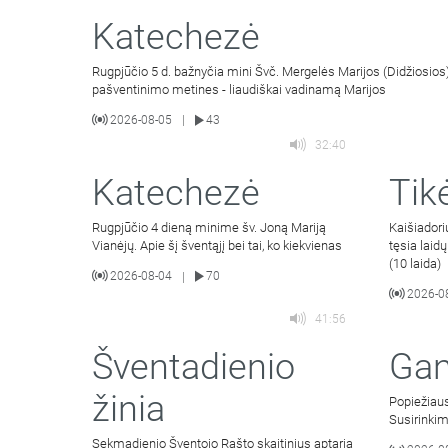
Katechezė
Rugpjūčio 5 d. bažnyčia mini Švč. Mergelės Marijos (Didžiosios)
pašventinimo metines - liaudiškai vadinamą Marijos
2026-08-05
43
|
32:40
Katechezė
Tik
Rugpjūčio 4 dieną minime šv. Joną Mariją
Kaišiador
Vianėjų. Apie šį šventąjį bei tai, ko kiekvienas
tęsia laid
(10 laida)
2026-08-04
70
|
2026-0
41:56
Šventadienio
Gan
žinia
Popiežiaus
Susirinki
Sekmadienio Šventojo Rašto skaitinius aptaria