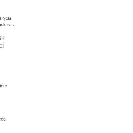
Lojola.
uskas.
sk
ai
ndro
veda