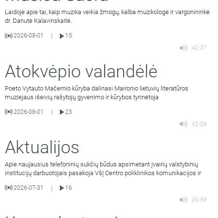
Laidoje apie tai, kaip muzika veikia žmogų, kalba muzikologė ir vargonininkė
dr. Danutė Kalavinskaitė.
2026-08-01
15
|
42:37
Atokvėpio valandėlė
Poeto Vytauto Mačernio kūryba dalinasi Maironio lietuvių literatūros
muziejaus išeivių rašytojų gyvenimo ir kūrybos tyrinėtoja
2026-08-01
23
|
43:09
Aktualijos
Apie naujausius telefoninių sukčių būdus apsimetant įvairių valstybinių
institucijų darbuotojais pasakoja VšĮ Centro poliklinikos komunikacijos ir
2026-07-31
16
|
39:59