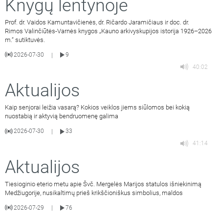
Knygų lentynoje
Prof. dr. Vaidos Kamuntavičienės, dr. Ričardo Jaramičiaus ir doc. dr.
Rimos Valinčiūtės-Varnės knygos „Kauno arkivyskupijos istorija 1926–2026
m.“ sutiktuvės.
2026-07-30
9
|
40:02
Aktualijos
Kaip senjorai leižia vasarą? Kokios veiklos jiems siūlomos bei kokią
nuostabią ir aktyvią bendruomenę galima
2026-07-30
33
|
41:14
Aktualijos
Tiesioginio eterio metu apie Švč. Mergelės Marijos statulos išniekinimą
Medžiugorije, nusikaltimų prieš krikščioniškus simbolius, maldos
2026-07-29
76
|