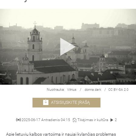
Nuotrauka:
/
/
Vilnius
.donna.dark
CC BY-SA 2.0
ATSISIŲSKITE ĮRAŠĄ
2025-06-17 Antradienis 04:15
Tikėjimas ir kultūra
2
Apie lietuvių kalbos vartojimą ir naujai kylančias problemas