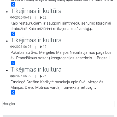
Share
kultūros paveldo vertybių sąvadą. Iš jo net penkios vertybės
Tikėjimas ir kultūra
vienaip ar kitaip yra susijusios su atlaidais.
2026-06-13
22
|
Kaip restauruojami ir saugomi šimtmečių senumo liturginiai
drabužiai? Kaip prižiūrimi relikvijoriai su šventųjų
Share
relikvijomis? Apie profesines subtilybes pasakoja Bažnytinio
Tikėjimas ir kultūra
paveldo muziejaus darbuotojos: tekstilės restauratorė Indraja
Kubilytė, rinkinių saugotoja Vidmantė Kasparavičienė ir
2026-06-06
17
|
parodų kuratorė Karolina Koroliova-Barkova. Laida veda
Pokalbis su Švč. Mergelės Marijos Nepaliaujamos pagalbos
Žygimantas Jacevičius.
šv. Pranciškaus seserų kongregacijos seserimis – Brigita ir
Share
Edita. Pokalbyje prisimenama kongregacijos įsteigimo istorija,
Tikėjimas ir kultūra
seselių pašaukimo liudijimai, kiek giliau ir plačiau žvelgiama į
vienuolinę veiklą okupacijos metais ir tarnystę
2026-05-09
26
|
nepriklausomoje Lietuvoje – iššūkius ir džiaugsmus. Laidą
…
Etnologė Gražina Kadžytė pasakoja apie Švč. Mergelės
Marijos, Dievo Motinos vardą ir paveikslą lietuvių
Share
tautosakoje.
daugiau