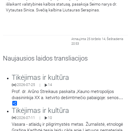
išlaikant valstybinės kalbos statusą, pasakoja Seimo narys dr.
Vytautas Sinica. Svečią kalbina Liutauras Serapinas.
Atnaujinta 25 birželio 14, Šeštadienis
20:53
Naujausios laidos transliacijos
Tikėjimas ir kultūra
2026-07-25
14
|
Prof. dr. Arūno Streikaus paskaita „Kauno metropolijos
dvasininkija XX a. ketvirto dešimtmečio pabaigoje: senos
Share
bėdos ir pokyčių pradžios. Įrašas iš konferencijos „Religinės
Tikėjimas ir kultūra
bendruomenės ir visuomeninės organizacijos Kaune“
vykusios gegužės 7-8 d.
2026-07-11
10
|
Vasara - atlaidų ir piligrimystės metas. Žurnalistė, etnologė
Gražina Kadžytė tęsia laidų ciklą apie Lietuvos nematerialaus