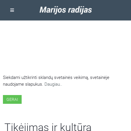
ŠIOJE SVETAINĖJE NAUDOJAMI
SLAPUKAI
Siekdami užtikrinti sklandų svetainės veikimą, svetainėje
naudojame slapukus.
Daugiau..
GERAI
Tikėjimas ir kultūra