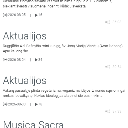
Pasaulinė žindymo savaitė kasmet minima rugpjūčio 1–7 dienomis,
siekiant šviesti visuomenę ir gerinti kūdikių sveikatą
2026-08-05
16
|
36:03
Aktualijos
Rugpjūčio 4 d. Bažnyčia mini kunigą, šv. Joną Mariją Vianėjų (Arso kleboną).
Apie kelionę šio
2026-08-04
34
|
30:54
Aktualijos
Vakarų pasaulyje plinta vegetarizmo, veganizmo idėjos, žmonės sąmoningai
renkasi bevaikystę. Kokias ideologijas atspindi šie pasirinkimai
2026-08-03
78
|
37:33
Musica Sacra