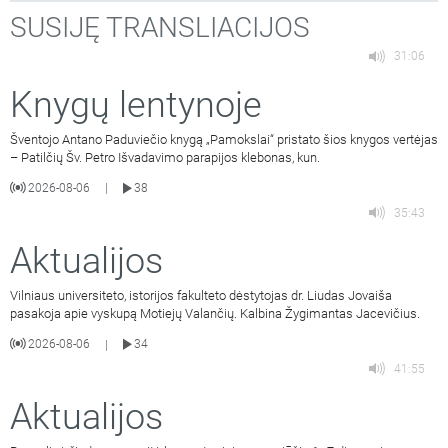
SUSIJĘ TRANSLIACIJOS
31:06
Knygų lentynoje
Šventojo Antano Paduviečio knygą „Pamokslai“ pristato šios knygos vertėjas
– Patilčių Šv. Petro Išvadavimo parapijos klebonas, kun.
2026-08-06
38
|
35:43
Aktualijos
Vilniaus universiteto, istorijos fakulteto dėstytojas dr. Liudas Jovaiša
pasakoja apie vyskupą Motiejų Valančių. Kalbina Žygimantas Jacevičius.
2026-08-06
34
|
41:55
Aktualijos