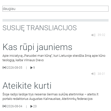
daugiau
SUSIJĘ TRANSLIACIJOS
39:02
Kas rūpi jauniems
Apie iniciatyvą „Paruošei man kūną“, kuri Lietuvoje skeidžia žinią apie kūno
teologiją, kalba Vilniaus Dievo
2026-08-05
9
|
38:01
Ateikite kurti
Šioje radijo laidoje trys neseniai šeimas sukūrę ateitininkai – ateitis.lt
portalo redaktorius Augustas Kalinauskas, Ateitininkų federacijos
2026-08-04
23
|