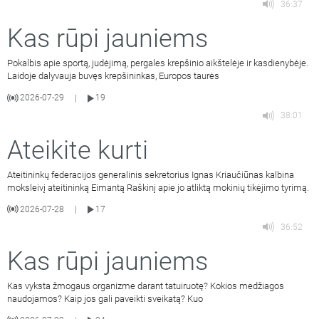
36:37
Kas rūpi jauniems
Pokalbis apie sportą, judėjimą, pergales krepšinio aikštelėje ir kasdienybėje.
Laidoje dalyvauja buvęs krepšininkas, Europos taurės
2026-07-29
19
|
38:01
Ateikite kurti
Ateitininkų federacijos generalinis sekretorius Ignas Kriaučiūnas kalbina
moksleivį ateitininką Eimantą Raškinį apie jo atliktą mokinių tikėjimo tyrimą.
2026-07-28
17
|
36:52
Kas rūpi jauniems
Kas vyksta žmogaus organizme darant tatuiruotę? Kokios medžiagos
naudojamos? Kaip jos gali paveikti sveikatą? Kuo