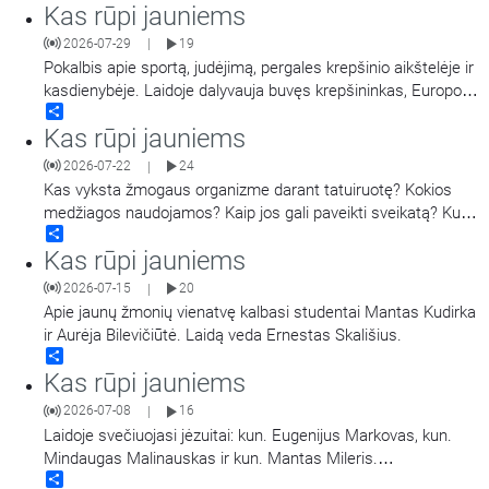
Kas rūpi jauniems
2026-07-29
19
|
Pokalbis apie sportą, judėjimą, pergales krepšinio aikštelėje ir
kasdienybėje. Laidoje dalyvauja buvęs krepšininkas, Europos
Share
taurės laimėtojas, tris kartus LKL čempionas, tris kartus LKL
Kas rūpi jauniems
oro karalius, dabar – krepšinio treneris Darius Sirtautas.
Laidą veda Jonas Tamulis. Antroje laidos dalyje tais pačiais
2026-07-22
24
|
klausimais kalbinamas jaunimas
…
Kas vyksta žmogaus organizme darant tatuiruotę? Kokios
medžiagos naudojamos? Kaip jos gali paveikti sveikatą? Kuo
Share
rizikuoja žmonės jas darydamiesi ir šalindami? Pasakoja
Kas rūpi jauniems
Vilniaus Santaros klinikų Dermatovenerologijos centro
vadovas, gydytojas dermatovenerologas dr. Tadas Raudonis.
2026-07-15
20
|
Kalbina Regina Statkuvienė.
Apie jaunų žmonių vienatvę kalbasi studentai Mantas Kudirka
ir Aurėja Bilevičiūtė. Laidą veda Ernestas Skališius.
Share
Kas rūpi jauniems
2026-07-08
16
|
Laidoje svečiuojasi jėzuitai: kun. Eugenijus Markovas, kun.
Mindaugas Malinauskas ir kun. Mantas Mileris.
Share
Pristato „Magis“ projektą ir kalbasi apie jaunystę ir viltį.