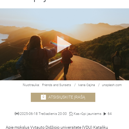
Nuotrauka:
/
/
Friends and Sunsets
Ivana Cajina
unsplash.com
ATSISIŲSKITE ĮRAŠĄ
2025-06-18 Trečiadienis 20:00
Kas rūpi jauniems
64
Apie mokslus Vytauto Didžiojo universitete (VDU) Katalikų