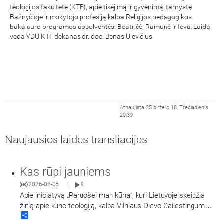
teologijos fakultete (KTF), apie tikėjimą ir gyvenimą, tarnystę
Bažnyčioje ir mokytojo profesiją kalba Religijos pedagogikos
bakalauro programos absolventės: Beatričė, Ramunė ir Ieva. Laidą
veda VDU KTF dekanas dr. doc. Benas Ulevičius.
Atnaujinta 25 birželio 18, Trečiadienis
20:39
Naujausios laidos transliacijos
Kas rūpi jauniems
2026-08-05
9
|
Apie iniciatyvą „Paruošei man kūną“, kuri Lietuvoje skeidžia
žinią apie kūno teologiją, kalba Vilniaus Dievo Gailestingumo
Share
šventovės jaunimas.