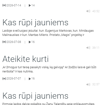
2026-07-14
14
|
40:52
Kas rūpi jauniems
Laidoje svečiuojasi jėzuitai: kun. Eugenijus Markovas, kun. Mindaugas
Malinauskas ir kun. Mantas Mileris. Pristato „Magis“ projektą ir
2026-07-08
16
|
39:11
Ateikite kurti
,Ar žmogus turi teisę pasakyti viską, ką galvoją? Ar žodžio laisvė gali būti
neribota? Ir kas nutinka,
2026-07-07
16
|
32:57
Kas rūpi jauniems
Pirmoje laidos dalyje pokalbis su Žanu Talandžiu apie priklausomybes,