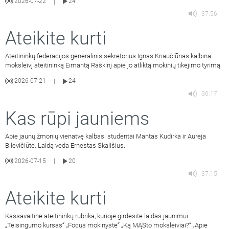
2026-07-22
24
|
37:56
Ateikite kurti
Ateitininkų federacijos generalinis sekretorius Ignas Kriaučiūnas kalbina
moksleivį ateitininką Eimantą Raškinį apie jo atliktą mokinių tikėjimo tyrimą.
2026-07-21
24
|
36:17
Kas rūpi jauniems
Apie jaunų žmonių vienatvę kalbasi studentai Mantas Kudirka ir Aurėja
Bilevičiūtė. Laidą veda Ernestas Skališius.
2026-07-15
20
|
37:15
Ateikite kurti
Kassavaitinė ateitininkų rubrika, kurioje girdėsite laidas jaunimui:
„Teisingumo kursas“ „Focus mokinystė“ „Ką MĄSto moksleiviai?“ „Apie