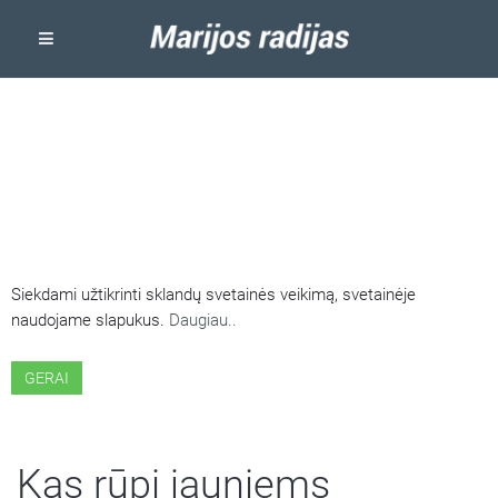
ŠIOJE SVETAINĖJE NAUDOJAMI
SLAPUKAI
Siekdami užtikrinti sklandų svetainės veikimą, svetainėje
naudojame slapukus.
Daugiau..
GERAI
Kas rūpi jauniems