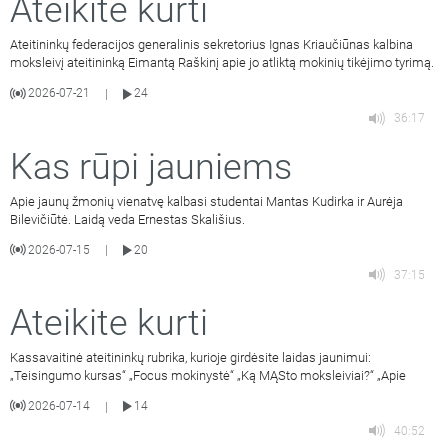
Ateikite kurti
Ateitininkų federacijos generalinis sekretorius Ignas Kriaučiūnas kalbina
moksleivį ateitininką Eimantą Raškinį apie jo atliktą mokinių tikėjimo tyrimą.
2026-07-21
24
|
36:17
Kas rūpi jauniems
Apie jaunų žmonių vienatvę kalbasi studentai Mantas Kudirka ir Aurėja
Bilevičiūtė. Laidą veda Ernestas Skališius.
2026-07-15
20
|
37:15
Ateikite kurti
Kassavaitinė ateitininkų rubrika, kurioje girdėsite laidas jaunimui:
„Teisingumo kursas“ „Focus mokinystė“ „Ką MĄSto moksleiviai?“ „Apie
2026-07-14
14
|
40:52