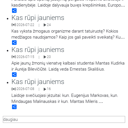
kasdienybėje. Laidoje dalyvauja buvęs krepšininkas, Europos
Share
taurės laimėtojas, tris kartus LKL čempionas, tris kartus LKL
Kas rūpi jauniems
oro karalius, dabar – krepšinio treneris Darius Sirtautas.
Laidą veda Jonas Tamulis. Antroje laidos dalyje tais pačiais
2026-07-22
24
|
klausimais kalbinamas jaunimas
…
Kas vyksta žmogaus organizme darant tatuiruotę? Kokios
medžiagos naudojamos? Kaip jos gali paveikti sveikatą? Kuo
Share
rizikuoja žmonės jas darydamiesi ir šalindami? Pasakoja
Kas rūpi jauniems
Vilniaus Santaros klinikų Dermatovenerologijos centro
vadovas, gydytojas dermatovenerologas dr. Tadas Raudonis.
2026-07-15
20
|
Kalbina Regina Statkuvienė.
Apie jaunų žmonių vienatvę kalbasi studentai Mantas Kudirka
ir Aurėja Bilevičiūtė. Laidą veda Ernestas Skališius.
Share
Kas rūpi jauniems
2026-07-08
16
|
Laidoje svečiuojasi jėzuitai: kun. Eugenijus Markovas, kun.
Mindaugas Malinauskas ir kun. Mantas Mileris.
Share
Pristato „Magis“ projektą ir kalbasi apie jaunystę ir viltį.
daugiau