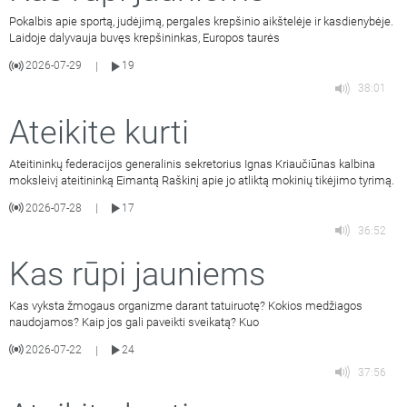
Pokalbis apie sportą, judėjimą, pergales krepšinio aikštelėje ir kasdienybėje.
Laidoje dalyvauja buvęs krepšininkas, Europos taurės
2026-07-29
19
|
38:01
Ateikite kurti
Ateitininkų federacijos generalinis sekretorius Ignas Kriaučiūnas kalbina
moksleivį ateitininką Eimantą Raškinį apie jo atliktą mokinių tikėjimo tyrimą.
2026-07-28
17
|
36:52
Kas rūpi jauniems
Kas vyksta žmogaus organizme darant tatuiruotę? Kokios medžiagos
naudojamos? Kaip jos gali paveikti sveikatą? Kuo
2026-07-22
24
|
37:56