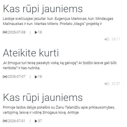
Kas rūpi jauniems
Laidoje svečiuojasi jėzuitai: kun. Eugenijus Markovas, kun. Mindaugas
Malinauskas ir kun. Mantas Mileris. Pristato „Magis“ projektą ir
2026-07-08
16
|
39:11
Ateikite kurti
,Ar žmogus turi teisę pasakyti viską, ką galvoją? Ar žodžio laisvė gali būti
neribota? Ir kas nutinka,
2026-07-07
16
|
32:57
Kas rūpi jauniems
Pirmoje laidos dalyje pokalbis su Žanu Talandžiu apie priklausomybes,
vartojimą, laisvę ir vidinę žmogaus kovą. Antroje
2026-07-01
37
|