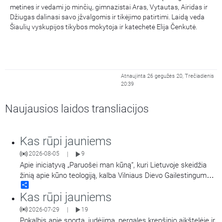
metines ir vedami jo minčių, gimnazistai Aras, Vytautas, Airidas ir
Džiugas dalinasi savo įžvalgomis ir tikėjimo patirtimi. Laidą veda
Šiaulių vyskupijos tikybos mokytoja ir katechetė Elija Čenkutė.
Atnaujinta 26 gegužės 20, Trečiadienis
20:39
Naujausios laidos transliacijos
Kas rūpi jauniems
2026-08-05
9
|
Apie iniciatyvą „Paruošei man kūną“, kuri Lietuvoje skeidžia
žinią apie kūno teologiją, kalba Vilniaus Dievo Gailestingumo
Share
šventovės jaunimas.
Kas rūpi jauniems
2026-07-29
19
|
Pokalbis apie sportą, judėjimą, pergales krepšinio aikštelėje ir