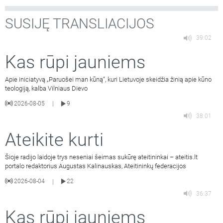
SUSIJĘ TRANSLIACIJOS
39:02
Kas rūpi jauniems
Apie iniciatyvą „Paruošei man kūną“, kuri Lietuvoje skeidžia žinią apie kūno
teologiją, kalba Vilniaus Dievo
2026-08-05
9
|
38:01
Ateikite kurti
Šioje radijo laidoje trys neseniai šeimas sukūrę ateitininkai – ateitis.lt
portalo redaktorius Augustas Kalinauskas, Ateitininkų federacijos
2026-08-04
22
|
36:37
Kas rūpi jauniems