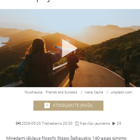
Nuotrauka:
/
/
Friends and Sunsets
Ivana Cajina
unsplash.com
ATSISIŲSKITE ĮRAŠĄ
2026-05-20 Trečiadienis 20:00
Kas rūpi jauniems
29
Minėdami iškilaus filosofo Stasio Šalkauskio 140-ąsias gimimo