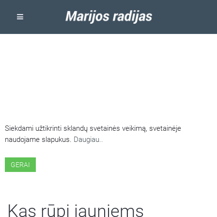
ŠIOJE SVETAINĖJE NAUDOJAMI
SLAPUKAI
Siekdami užtikrinti sklandų svetainės veikimą, svetainėje
naudojame slapukus.
Daugiau..
GERAI
Kas rūpi jauniems