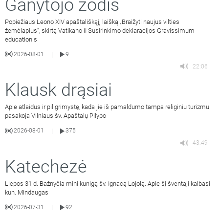
Ganytojo žodis
Popiežiaus Leono XIV apaštališkąjį laišką „Braižyti naujus vilties
žemėlapius“, skirtą Vatikano II Susirinkimo deklaracijos Gravissimum
educationis
2026-08-01
9
|
22:06
Klausk drąsiai
Apie atlaidus ir piligrimystę, kada jie iš pamaldumo tampa religiniu turizmu
pasakoja Vilniaus šv. Apaštalų Pilypo
2026-08-01
375
|
43:49
Katechezė
Liepos 31 d. Bažnyčia mini kunigą šv. Ignacą Lojolą. Apie šį šventąjį kalbasi
kun. Mindaugas
2026-07-31
92
|