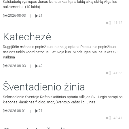
Kaišiadorių vyskupas Jonas Ivanauskas tęsia laidų ciklą skirtą Atgailos
sakramentui. (10 laida)
2026-08-03
21
|
41:12
Katechezė
Rugpjūčio mėnesio popiežiaus intenciją aptaria Pasaulinio popiežiaus
maldos tinklo koordinatorius Lietuvoje kun. Mindaugas Malinauskas SJ.
Kalbina
2026-08-03
42
|
41:56
Šventadienio žinia
Sekmadienio Šventojo Rašto skaitinius aptaria Vilkijos Šv. Jurgio parapijos
klebonas klasikinės filolog. mgr., Šventojo Rašto lic. Linas
2026-08-01
71
|
43:41