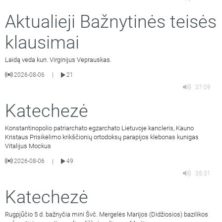
Aktualieji Bažnytinės teisės
klausimai
Laidą veda kun. Virginijus Veprauskas.
2026-08-06
21
|
37:09
Katechezė
Konstantinopolio patriarchato egzarchato Lietuvoje kancleris, Kauno
Kristaus Prisikėlimo krikščionių ortodoksų parapijos klebonas kunigas
Vitalijus Mockus
2026-08-06
49
|
35:31
Katechezė
Rugpjūčio 5 d. bažnyčia mini Švč. Mergelės Marijos (Didžiosios) bazilikos