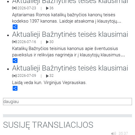
Aktualieji Bažnytinės teisės klausimai
2026-07-23
36
|
Aptariamas Romos katalikų bažnyčios kanonų teisės
kodekso 1397 kanonas. Laidoje atsakoma į klausytojų
Share
klausimus bei kalbama apie nusikaltimus prieš žmogaus
Aktualieji Bažnytinės teisės klausimai
gyvybę ir laisvę. Laidą veda kun. Virginijus Veprauskas.
2026-07-16
30
|
Katalikų Bažnyčios teisinius kanonus apie šventuosius
paveikslus ir relikvijas nagrinėja ir į klausytojų klausimus
Share
atsako kunigas Virginijus Veprauskas.
Aktualieji Bažnytinės teisės klausimai
2026-07-09
32
|
Laidą veda kun. Virginijus Veprauskas.
Share
daugiau
SUSIJĘ TRANSLIACIJOS
35:37