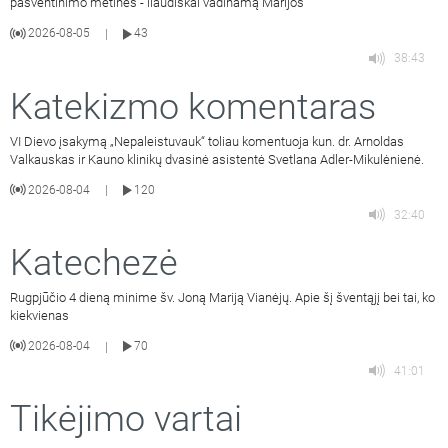
pašventinimo metines - liaudiškai vadinamą Marijos
2026-08-05
43
|
38:43
Katekizmo komentaras
VI Dievo įsakymą „Nepaleistuvauk“ toliau komentuoja kun. dr. Arnoldas
Valkauskas ir Kauno klinikų dvasinė asistentė Svetlana Adler-Mikulėnienė.
2026-08-04
120
|
32:40
Katechezė
Rugpjūčio 4 dieną minime šv. Joną Mariją Vianėjų. Apie šį šventąjį bei tai, ko
kiekvienas
2026-08-04
70
|
41:01
Tikėjimo vartai