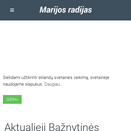
ŠIOJE SVETAINĖJE NAUDOJAMI
SLAPUKAI
Siekdami užtikrinti sklandų svetainės veikimą, svetainėje
naudojame slapukus.
Daugiau..
GERAI
Aktualieji Bažnytinės