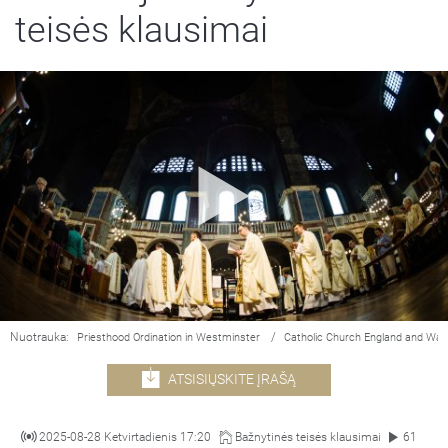
teisės klausimai
Nuotrauka:
/
Priesthood Ordination in Westminster
Catholic Church England and Wal
ATSISIŲSKITE ĮRAŠĄ
2025-08-28 Ketvirtadienis 17:20
Bažnytinės teisės klausimai
61