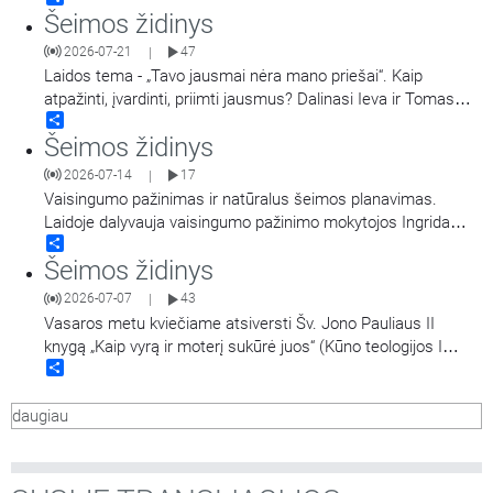
Šeimos židinys
Tomas Žebuolis ir Kauno miesto savivaldybės
administracijos Socialinių paslaugų skyriaus Paslaugų šeimai
2026-07-21
47
|
ir vaikui poskyrio vedėja, Šeimos reikalų komisijos narė Giedrė
Laidos tema - „Tavo jausmai nėra mano priešai“. Kaip
Vareikienė. Laidą
…
atpažinti, įvardinti, priimti jausmus? Dalinasi Ieva ir Tomas
Share
Pukeliai. Laidą veda žurnalistė, komunikacijos ekspertė Diana
Šeimos židinys
Neimantienė.
2026-07-14
17
|
Vaisingumo pažinimas ir natūralus šeimos planavimas.
Laidoje dalyvauja vaisingumo pažinimo mokytojos Ingrida
Share
Vuosaitytė, Elena Kuosaitė-Čypienė, Jūra Jūronienė. Laidą
Šeimos židinys
veda Jurgita Salinienė.
2026-07-07
43
|
Vasaros metu kviečiame atsiversti Šv. Jono Pauliaus II
knygą „Kaip vyrą ir moterį sukūrė juos“ (Kūno teologijos I
Share
dalį). Karolis Wojtyła-popiežius Jonas Paulius II „Kūno
teologijoje“ aptaria vyro ir moters tarpusavio santykių tikrovę
daugiau
remdamasis tuo, kaip ją galima įžvelgti Biblijoje. Tai visiškai
naujas būdas prabilti
…