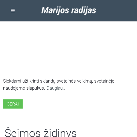
ŠIOJE SVETAINĖJE NAUDOJAMI
SLAPUKAI
Siekdami užtikrinti sklandų svetainės veikimą, svetainėje
naudojame slapukus.
Daugiau..
GERAI
Šeimos židinys