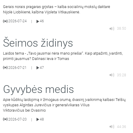
Gerais norais pragaras grįstas – kalba socialinių mokslų daktarė
Nijolė Liobikienė, kalbina Vijoleta Vitkauskienė.
2026-07-24
46
|
38:50
Šeimos židinys
Laidos tema - „Tavo jausmai nėra mano priešai“. Kaip atpažinti, įvardinti,
priimti jausmus? Dalinasi Ieva ir Tomas
2026-07-21
47
|
35:28
Gyvybės medis
Apie kūdikių laidojimą ir žmogaus orumą, dvasinį įvaikinimą kalbasi Telšių
vyskupas Algirdas Jurevičius ir generalvikaras Vilius
Viktoravičius bei Dvasinio
2026-07-20
48
|
44:36