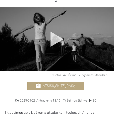
Nuotrauka:
/
Šeima
Vytautas Mačiulaitis
ATSISIŲSKITE ĮRAŠĄ
2025-09-23 Antradienis 18:15
Šeimos židinys
96
Į klausimus apie lytiškumą atsako kun. teolog. dr. Andrius