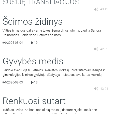
SUSIJĘ TRANSLIACIJOS
43:12
Šeimos židinys
Vilties ir maldos galia - ankstukės Bernardinos istorija. Liudija Sandra ir
Raimondas. Laidą veda Lietuvos šeimos
2026-08-04
19
|
42:02
Gyvybės medis
Laidoje svečiuojasi Lietuvos Sveikatos Mokslų universiteto Akušerijos ir
ginekologijos klinikos gydytoja, dėstytoja ir Lietuvos sveikatos mokslų
2026-08-03
13
|
43:24
Renkuosi sutarti
Tuščias lizdas. Kalbasi socialinių mokslų daktarė Nijolė Liobikienė