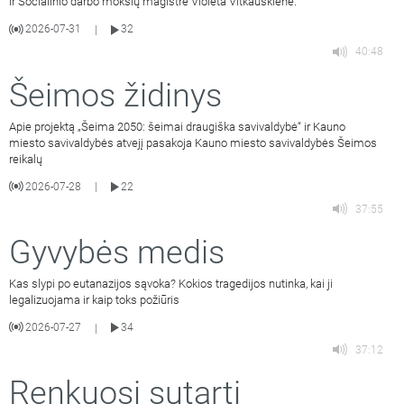
ir Socialinio darbo mokslų magistrė Violeta Vitkauskienė.
2026-07-31
32
|
40:48
Šeimos židinys
Apie projektą „Šeima 2050: šeimai draugiška savivaldybė“ ir Kauno
miesto savivaldybės atvejį pasakoja Kauno miesto savivaldybės Šeimos
reikalų
2026-07-28
22
|
37:55
Gyvybės medis
Kas slypi po eutanazijos sąvoka? Kokios tragedijos nutinka, kai ji
legalizuojama ir kaip toks požiūris
2026-07-27
34
|
37:12
Renkuosi sutarti