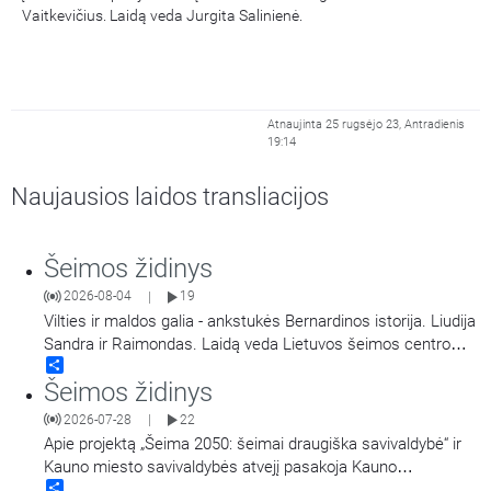
Vaitkevičius. Laidą veda Jurgita Salinienė.
Atnaujinta 25 rugsėjo 23, Antradienis
19:14
Naujausios laidos transliacijos
Šeimos židinys
2026-08-04
19
|
Vilties ir maldos galia - ankstukės Bernardinos istorija. Liudija
Sandra ir Raimondas. Laidą veda Lietuvos šeimos centro
Share
vadovė Jurgita Salinienė.
Šeimos židinys
2026-07-28
22
|
Apie projektą „Šeima 2050: šeimai draugiška savivaldybė“ ir
Kauno miesto savivaldybės atvejį pasakoja Kauno
Share
miesto savivaldybės Šeimos reikalų komisijos pirmininkas