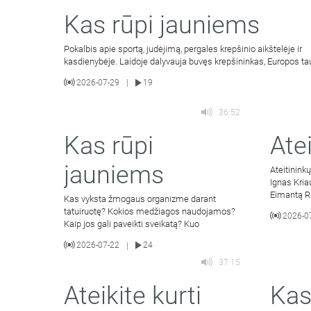
Kas rūpi jauniems
Pokalbis apie sportą, judėjimą, pergales krepšinio aikštelėje ir
kasdienybėje. Laidoje dalyvauja buvęs krepšininkas, Europos ta
2026-07-29
19
|
36:52
Kas rūpi
Atei
jauniems
Ateitinink
Ignas Kria
Eimantą Ra
Kas vyksta žmogaus organizme darant
tyrimą.
tatuiruotę? Kokios medžiagos naudojamos?
2026-0
Kaip jos gali paveikti sveikatą? Kuo
2026-07-22
24
|
37:15
Ateikite kurti
Kas