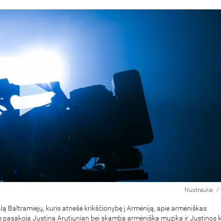
Nuotrauka:
/
alą Baltramiejų, kuris atnešė krikščionybę į Armėniją, apie armėniškas
e pasakoja Justina Arutiunian bei skamba armėniška muzika ir Justinos 