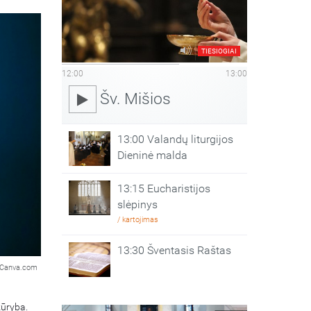
TIESIOGIAI
12:00
13:00
Šv. Mišios
13:00 Valandų liturgijos
Dieninė malda
13:15 Eucharistijos
slėpinys
/ kartojimas
13:30 Šventasis Raštas
Canva.com
kūryba.