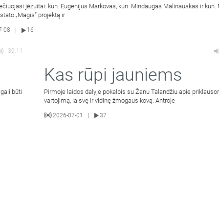
ečiuojasi jėzuitai: kun. Eugenijus Markovas, kun. Mindaugas Malinauskas ir kun
istato „Magis“ projektą ir
7-08
16
|
39:11
Kas rūpi jauniems
gali būti
Pirmoje laidos dalyje pokalbis su Žanu Talandžiu apie priklaus
vartojimą, laisvę ir vidinę žmogaus kovą. Antroje
2026-07-01
37
|