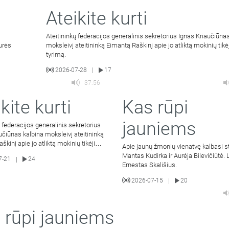
Ateikite kurti
Ateitininkų federacijos generalinis sekretorius Ignas Kriaučiūna
urės
moksleivį ateitininką Eimantą Raškinį apie jo atliktą mokinių tik
tyrimą.
2026-07-28
17
|
37:56
kite kurti
Kas rūpi
jauniems
ų federacijos generalinis sekretorius
učiūnas kalbina moksleivį ateitininką
škinį apie jo atliktą mokinių tikėjimo
Apie jaunų žmonių vienatvę kalbasi s
Mantas Kudirka ir Aurėja Bilevičiūtė.
7-21
24
|
Ernestas Skališius.
2026-07-15
20
|
 rūpi jauniems