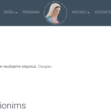
ĮRAŠAI
PROGRAMA
APIE MUS
KONTAKTA
AMI SLAPUKAI
nėje naudojame slapukus.
Daugiau..
čionims