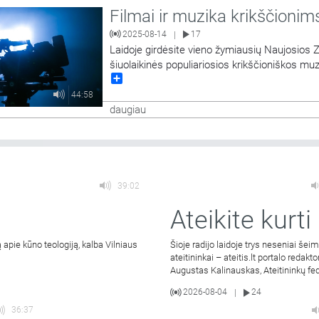
Filmai ir muzika krikščionim
2025-08-14
17
|
Laidoje girdėsite vieno žymiausių Naujosios Z
šiuolaikinės populiariosios krikščioniškos mu
Share
kūrėjų ir atlikėjų Jules Riding muziką bei poka
juo, įrašyto po koncerto Panevėžyje, ištraukas
44:58
parengė Rimas Macevičius.
daugiau
39:02
Ateikite kurti
 apie kūno teologiją, kalba Vilniaus
Šioje radijo laidoje trys neseniai šei
ateitininkai – ateitis.lt portalo redakto
Augustas Kalinauskas, Ateitininkų fe
2026-08-04
24
|
36:37