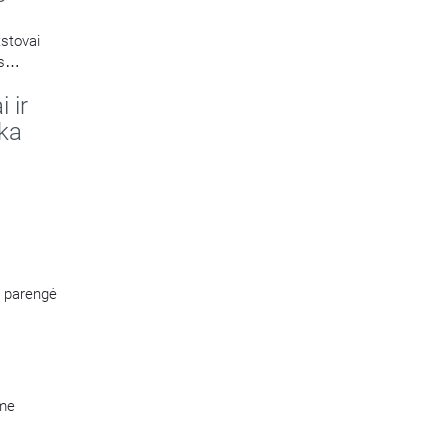
stovai
s
da Rimas
i ir
ka
ą parengė
ame