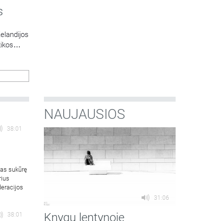
s
elandijos
zikos
lbio su
. Laidą
NAUJAUSIOS
38:01
mas sukūrę
rius
deracijos
31:06
Knygų lentynoje
38:01