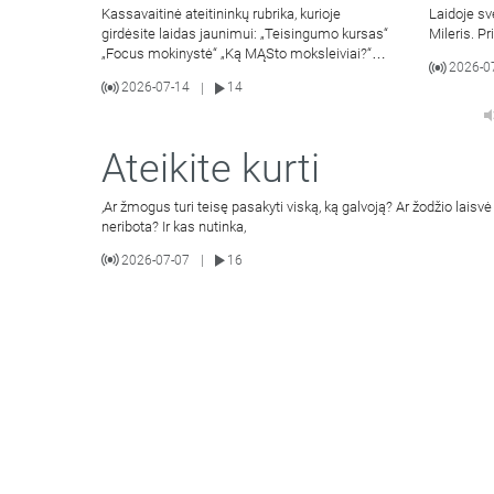
Kassavaitinė ateitininkų rubrika, kurioje
Laidoje sv
girdėsite laidas jaunimui: „Teisingumo kursas“
Mileris. Pr
„Focus mokinystė“ „Ką MĄSto moksleiviai?“
2026-0
„Apie
2026-07-14
14
|
Ateikite kurti
,Ar žmogus turi teisę pasakyti viską, ką galvoją? Ar žodžio laisvė 
neribota? Ir kas nutinka,
2026-07-07
16
|