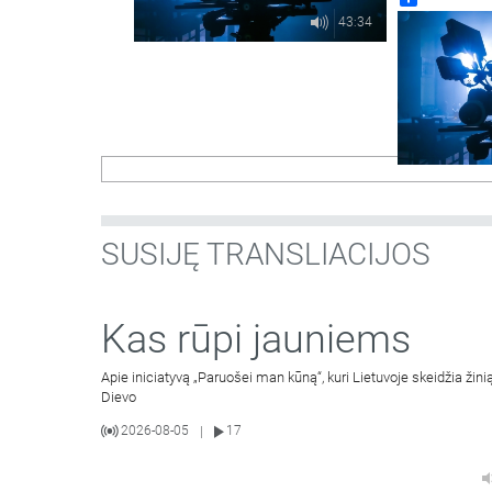
43:34
SUSIJĘ TRANSLIACIJOS
Kas rūpi jauniems
Apie iniciatyvą „Paruošei man kūną“, kuri Lietuvoje skeidžia žinią
Dievo
2026-08-05
17
|