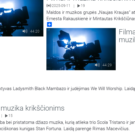
2025-09-11
19
|
Maldos ir muzikos grupės „Naujas Kraujas“ at
Ernesta Rakauskienė ir Mintautas Krikščiūna
Share
pristato grupės kūrybą ir tarnystę. Laidą ve
Filma
Macevičius.
44:20
muzi
44:29
ektyvas Ladysmith Black Mambazo ir judėjimas We Will Worship. Laid
r muzika krikščionims
15
|
a bei pristatoma džiazo muzika, kurią atlieka trio Scola Tristano ir j
anciškonas kunigas Stan Fortuna. Laidą parengė Rimas Macevičius.