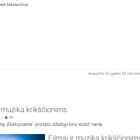
mas Macevičius.
Atnaujinta 25 rugsėjo 25, Ketvirta
r muzika krikščionims
38
|
lmą „Ekskursantė“ pristato „Mažojo kino klubo“ nariai.
Filmai ir muzika krikščionim