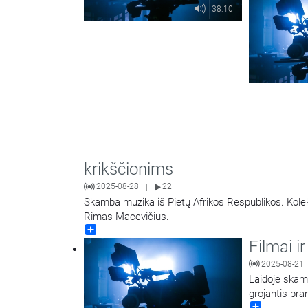
38:10
krikščionims
2025-08-28
22
|
Skamba muzika iš Pietų Afrikos Respublikos. Kol
Rimas Macevičius.
Share
Filmai i
2025-08-21
Laidoje skamb
grojantis pr
Share