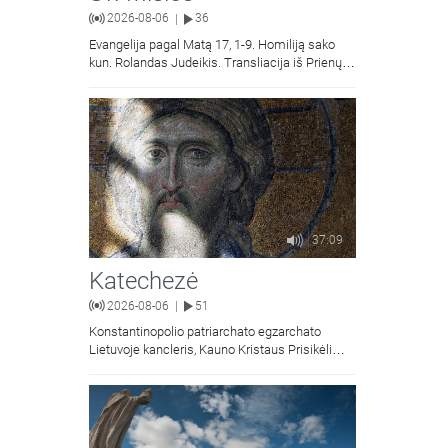
2026-08-06
36
|
Evangelija pagal Matą 17, 1-9. Homiliją sako
kun. Rolandas Judeikis. Transliacija iš Prienų
Kristaus Apsireiškimo bažnyčios.
37:09
Katechezė
2026-08-06
51
|
Konstantinopolio patriarchato egzarchato
Lietuvoje kancleris, Kauno Kristaus Prisikėlimo
krikščionių ortodoksų parapijos klebonas
kunigas Vitalijus Mockus pasakoja apie
Kristaus Atsimainymo šventę.