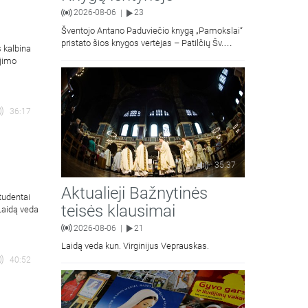
2026-08-06
23
|
Šventojo Antano Paduviečio knygą „Pamokslai“
pristato šios knygos vertėjas – Patilčių Šv.
s kalbina
Petro Išvadavimo parapijos klebonas, kun.
ėjimo
moralinės teologijos dr. Algirdas Petras
36:17
35:37
Aktualieji Bažnytinės
tudentai
teisės klausimai
 Laidą veda
2026-08-06
21
|
Laidą veda kun. Virginijus Veprauskas.
40:52