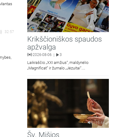
. Mantas
4:51
32:57
Krikščioniškos spaudos
apžvalga
2026-08-06
3
|
omybes,
Laikraščio „XXI amžius“, maldynėlio
„Magnificat“ ir žurnalo „Jėzuitai“
naujųjų numerių apžvalgos.
15:44
Šv. Mišios