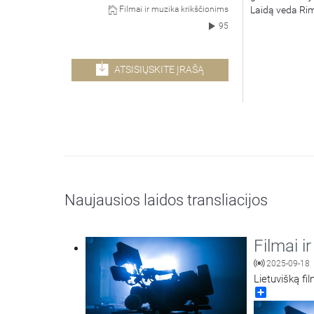
Laidą veda Ri
Filmai ir muzika krikščionims
95
ATSISIŲSKITE ĮRAŠĄ
Naujausios laidos transliacijos
Filmai i
2025-09-18
Lietuvišką fi
Share