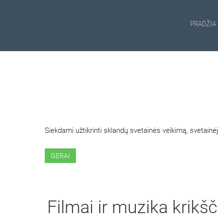
PRADŽIA
ŠIOJE SVETAINĖJE NAUDOJ
Siekdami užtikrinti sklandų svetainės veikimą, svetai
GERAI
Filmai ir muzika krikš