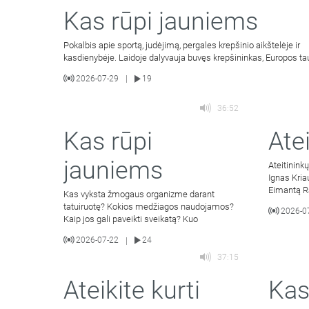
Kas rūpi jauniems
Pokalbis apie sportą, judėjimą, pergales krepšinio aikštelėje ir
kasdienybėje. Laidoje dalyvauja buvęs krepšininkas, Europos ta
2026-07-29
19
|
36:52
Kas rūpi
Atei
jauniems
Ateitinink
Ignas Kria
Eimantą Ra
Kas vyksta žmogaus organizme darant
tyrimą.
tatuiruotę? Kokios medžiagos naudojamos?
2026-0
Kaip jos gali paveikti sveikatą? Kuo
2026-07-22
24
|
37:15
Ateikite kurti
Kas