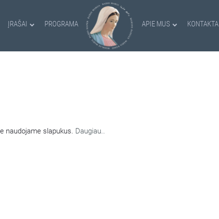
ĮRAŠAI
PROGRAMA
APIE MUS
KONTAKTA
AMI SLAPUKAI
nėje naudojame slapukus.
Daugiau..