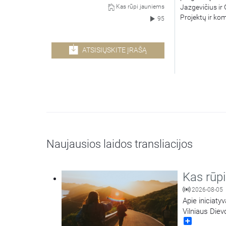
Jazgevičius ir
Kas rūpi jauniems
Projektų ir ko
95
ATSISIŲSKITE ĮRAŠĄ
Naujausios laidos transliacijos
Kas rūp
2026-08-05
Apie iniciaty
Vilniaus Die
Share