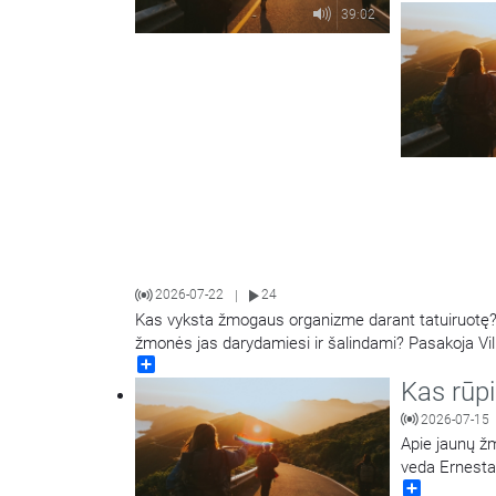
39:02
2026-07-22
24
|
Kas vyksta žmogaus organizme darant tatuiruotę? 
žmonės jas darydamiesi ir šalindami? Pasakoja Vil
Share
dermatovenerologas dr. Tadas Raudonis. Kalbina 
Kas rūp
2026-07-15
Apie jaunų žm
veda Ernesta
Share