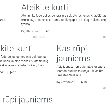
Ateikite kurti
Ateitininkų federacijos generalinis sekretorius Ignas Kriaučiūna
urės
moksleivį ateitininką Eimantą Raškinį apie jo atliktą mokinių tik
tyrimą.
2026-07-28
17
|
37:56
kite kurti
Kas rūpi
jauniems
ų federacijos generalinis sekretorius
učiūnas kalbina moksleivį ateitininką
škinį apie jo atliktą mokinių tikėjimo
Apie jaunų žmonių vienatvę kalbasi s
Mantas Kudirka ir Aurėja Bilevičiūtė.
7-21
24
|
Ernestas Skališius.
2026-07-15
20
|
 rūpi jauniems