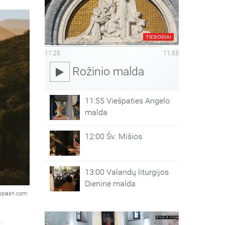
TIESIOGIAI
11:25
11:55
Rožinio malda
11:55 Viešpaties Angelo
malda
12:00 Šv. Mišios
13:00 Valandų liturgijos
Dieninė malda
splash.com
s