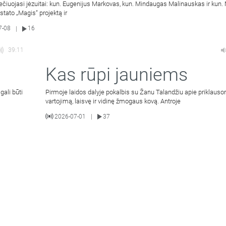
ečiuojasi jėzuitai: kun. Eugenijus Markovas, kun. Mindaugas Malinauskas ir kun
istato „Magis“ projektą ir
7-08
16
|
39:11
Kas rūpi jauniems
gali būti
Pirmoje laidos dalyje pokalbis su Žanu Talandžiu apie priklaus
vartojimą, laisvę ir vidinę žmogaus kovą. Antroje
2026-07-01
37
|