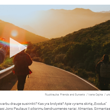
Nuotrauka:
/
/
Friends and Sunsets
Ivana Cajina
un
varbu drauge susirinkti? Kas yra brolystė? Apie vyrams skirtą „Exodus“
si Jono Pauliaus II piligrimų bendruomenės nariai: Almantas, Girmanta