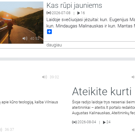
Kas rūpi jauniems
2026-07-08
16
|
Laidoje svečiuojasi jėzuitai: kun. Eugenijus M
kun. Mindaugas Malinauskas ir kun. Mantas M
Share
Pristato „Magis“ projektą ir kalbasi apie jaunys
viltį.
40:52
daugiau
39:02
Ateikite kurti
 apie kūno teologiją, kalba Vilniaus
Šioje radijo laidoje trys neseniai šei
ateitininkai – ateitis.lt portalo redakto
Augustas Kalinauskas, Ateitininkų fe
2026-08-04
24
|
36:37