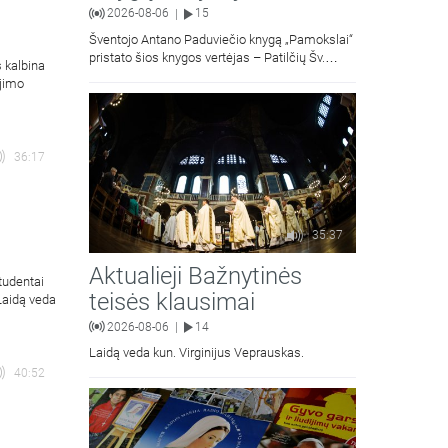
2026-08-06
15
|
Šventojo Antano Paduviečio knygą „Pamokslai“
pristato šios knygos vertėjas – Patilčių Šv.
s kalbina
Petro Išvadavimo parapijos klebonas, kun.
ėjimo
moralinės teologijos dr. Algirdas Petras
36:17
35:37
Aktualieji Bažnytinės
tudentai
teisės klausimai
 Laidą veda
2026-08-06
14
|
Laidą veda kun. Virginijus Veprauskas.
40:52