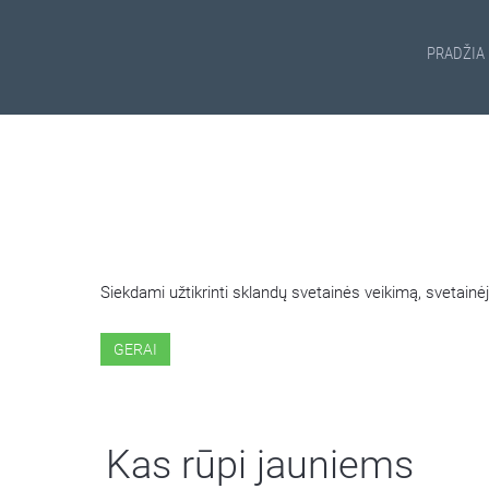
PRADŽIA
ŠIOJE SVETAINĖJE NAUDOJ
Siekdami užtikrinti sklandų svetainės veikimą, svetai
GERAI
Kas rūpi jauniems