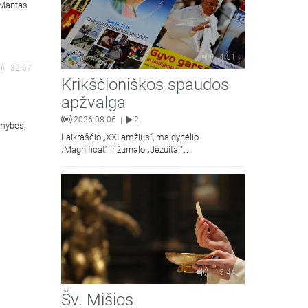
. Mantas
4:51
32:57
Krikščioniškos spaudos
apžvalga
2026-08-06
2
|
omybes,
Laikraščio „XXI amžius“, maldynėlio
„Magnificat“ ir žurnalo „Jėzuitai“
naujųjų numerių apžvalgos.
15:44
Šv. Mišios