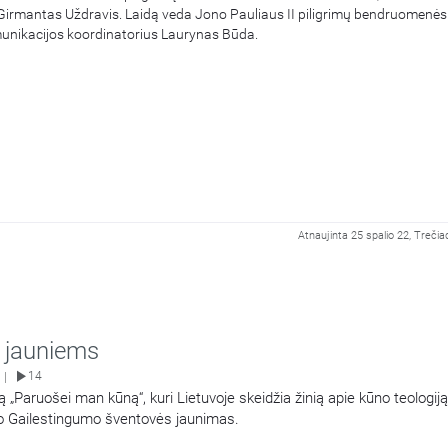
 Girmantas Uždravis. Laidą veda Jono Pauliaus II piligrimų bendruomenės
munikacijos koordinatorius Laurynas Būda.
Atnaujinta 25 spalio 22, Trečia
i jauniems
14
|
vą „Paruošei man kūną“, kuri Lietuvoje skeidžia žinią apie kūno teologiją
vo Gailestingumo šventovės jaunimas.