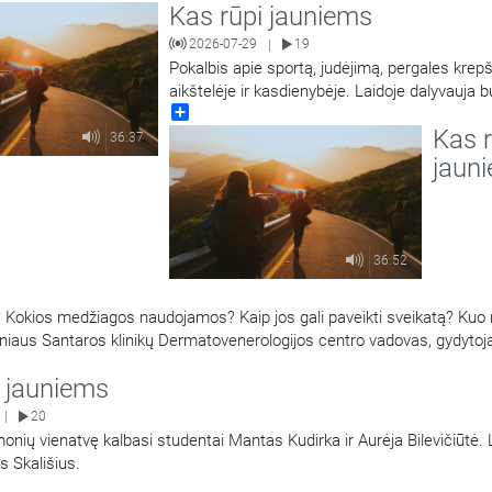
Kas rūpi jauniems
2026-07-29
19
|
Pokalbis apie sportą, judėjimą, pergales krepš
aikštelėje ir kasdienybėje. Laidoje dalyvauja 
Share
krepšininkas, Europos taurės laimėtojas, tris 
Kas r
LKL čempionas, tris kartus LKL oro karalius,
36:37
krepšinio treneris Darius Sirtautas. Laidą ve
jaun
Tamulis. Antroje laidos dalyje tais pačiais kl
kalbinamas jaunimas
…
36:52
Kokios medžiagos naudojamos? Kaip jos gali paveikti sveikatą? Kuo r
niaus Santaros klinikų Dermatovenerologijos centro vadovas, gydytoj
Regina Statkuvienė.
i jauniems
20
|
onių vienatvę kalbasi studentai Mantas Kudirka ir Aurėja Bilevičiūtė. 
s Skališius.