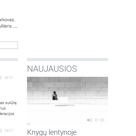
arkovas,
ileris.
tę ir
NAUJAUSIOS
38:01
mas sukūrę
rius
deracijos
31:06
Knygų lentynoje
38:01