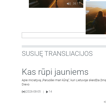
36:17
SUSIJĘ TRANSLIACIJOS
Kas rūpi jauniems
Apie iniciatyvą „Paruošei man kūną“, kuri Lietuvoje skeidžia žinią
Dievo
2026-08-05
14
|