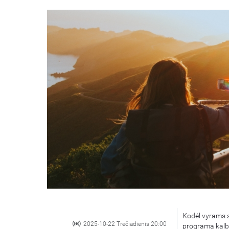
Kodėl vyrams s
2025-10-22 Trečiadienis 20:00
programą kalba