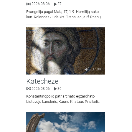
2026-08-06
27
|
Evangelija pagal Matą 17, 1-9. Homiliją sako
kun. Rolandas Judeikis. Transliacija iš Prienų
Kristaus Apsireiškimo bažnyčios.
37:09
Katechezė
2026-08-06
30
|
Konstantinopolio patriarchato egzarchato
Lietuvoje kancleris, Kauno Kristaus Prisikėlimo
krikščionių ortodoksų parapijos klebonas
kunigas Vitalijus Mockus pasakoja apie
Kristaus Atsimainymo šventę.