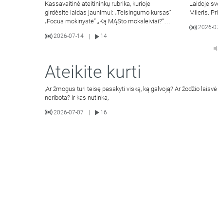
Kassavaitinė ateitininkų rubrika, kurioje
Laidoje sv
girdėsite laidas jaunimui: „Teisingumo kursas“
Mileris. Pr
„Focus mokinystė“ „Ką MĄSto moksleiviai?“
2026-0
„Apie
2026-07-14
14
|
Ateikite kurti
,Ar žmogus turi teisę pasakyti viską, ką galvoją? Ar žodžio laisvė 
neribota? Ir kas nutinka,
2026-07-07
16
|