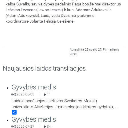
kalba Suvalkų savivaldybės padalinio Pagalbos šeimai direktorius
Lešekas Levocas (Lewoc Leszek) ir kun. Adamas Adukovskis
(Adam Adukowski). Laidą veda Dvasinio įvaikinimo
koordinatorė Jolanta Felicija Celešienė.
Atnaujinta 25 spalio 27, Pirmadienis
20:42
Naujausios laidos transliacijos
Gyvybės medis
2026-08-03
11
|
Laidoje svečiuojasi Lietuvos Sveikatos Mokslų
universiteto Akušerijos ir ginekologijos klinikos gydytoja,
Share
dėstytoja ir Lietuvos sveikatos mokslų universiteto Studentų
Gyvybės medis
dekanė docentė Laura Malakauskienė. Šioje laidoje pokalbis:
Nuo medicinos ir sveikatos mokslų pasirinkimo iki anatomijos
2026-07-27
34
|