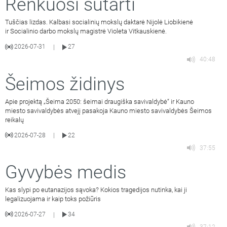
Renkuosi sutarti
Tuščias lizdas. Kalbasi socialinių mokslų daktarė Nijolė Liobikienė
ir Socialinio darbo mokslų magistrė Violeta Vitkauskienė.
2026-07-31
27
|
40:48
Šeimos židinys
Apie projektą „Šeima 2050: šeimai draugiška savivaldybė“ ir Kauno
miesto savivaldybės atvejį pasakoja Kauno miesto savivaldybės Šeimos
reikalų
2026-07-28
22
|
37:55
Gyvybės medis
Kas slypi po eutanazijos sąvoka? Kokios tragedijos nutinka, kai ji
legalizuojama ir kaip toks požiūris
2026-07-27
34
|
37:12