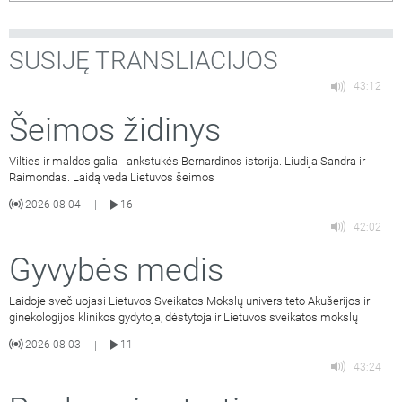
SUSIJĘ TRANSLIACIJOS
43:12
Šeimos židinys
Vilties ir maldos galia - ankstukės Bernardinos istorija. Liudija Sandra ir
Raimondas. Laidą veda Lietuvos šeimos
2026-08-04
16
|
42:02
Gyvybės medis
Laidoje svečiuojasi Lietuvos Sveikatos Mokslų universiteto Akušerijos ir
ginekologijos klinikos gydytoja, dėstytoja ir Lietuvos sveikatos mokslų
2026-08-03
11
|
43:24