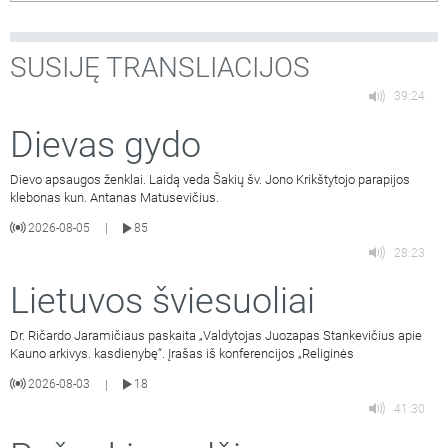
SUSIJĘ TRANSLIACIJOS
39:24
Dievas gydo
Dievo apsaugos ženklai. Laidą veda Šakių šv. Jono Krikštytojo parapijos
klebonas kun. Antanas Matusevičius.
2026-08-05
85
|
28:23
Lietuvos šviesuoliai
Dr. Ričardo Jaramičiaus paskaita „Valdytojas Juozapas Stankevičius apie
Kauno arkivys. kasdienybę“. Įrašas iš konferencijos „Religinės
2026-08-03
18
|
41:30