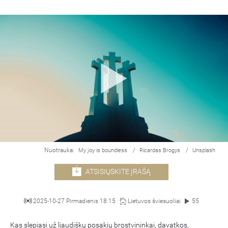
Nuotrauka:
/
/
My joy is boundless
Ricardas Brogys
Unsplash
ATSISIŲSKITE ĮRAŠĄ
2025-10-27 Pirmadienis 18:15
Lietuvos šviesuoliai
55
Kas slepiasi už liaudiškų posakių brostvininkai, davatkos,