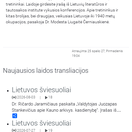
tretininkai. Laidoje girdėsite įrašą iš Lietuvių literatūros ir
tautosakos institute vykusios konferencijos. Apie tretininkus ir
kitas brolijas, bei draugijas, veikusias Lietuvoje iki 1940 metų
okupacijos, pasakoja Dr. Modesta Liugaitė Černiauskienė.
Atnaujinta 25 spalio 27, Pirmadienis
19:04
Naujausios laidos transliacijos
Lietuvos šviesuoliai
2026-08-03
18
|
Dr. Ričardo Jaramičiaus paskaita „Valdytojas Juozapas
Stankevičius apie Kauno arkivys. kasdienybę“. Įrašas iš
Share
konferencijos „Religinės bendruomenės ir visuomeninės
Lietuvos šviesuoliai
organizacijos Kaune“ vykusios gegužės 7-8 d.
2026-07-27
19
|