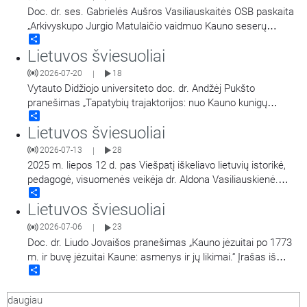
Doc. dr. ses. Gabrielės Aušros Vasiliauskaitės OSB paskaita
„Arkivyskupo Jurgio Matulaičio vaidmuo Kauno seserų
Share
benediktinių vienuolynui 1926 metais“. Įrašas iš konferencijos
Lietuvos šviesuoliai
„Religinės bendruomenės ir visuomeninės organizacijos
Kaune“ vykusios gegužės 7-8 dienomis.
2026-07-20
18
|
Vytauto Didžiojo universiteto doc. dr. Andžėj Pukšto
pranešimas „Tapatybių trajaktorijos: nuo Kauno kunigų
Share
seminarijos lietuvystės iki lenkiškos kunigystės (Bronislovas
Lietuvos šviesuoliai
Žongolovičius, Bronislovas Liausas, Polikarpas Macijauskas,
Vladislovas Valavičius)“. Įrašas iš konferencijos „Religinės
2026-07-13
28
|
bendruomenės ir visuomeninės organizacijos Kaune“
2025 m. liepos 12 d. pas Viešpatį iškeliavo lietuvių istorikė,
vykusios gegužės 7-8 d.
pedagogė, visuomenės veikėja dr. Aldona Vasiliauskienė.
Share
Laida skirta šiai šviesuolei prisiminti. Laidą veda Marijos
Lietuvos šviesuoliai
radijo programų direktorius kun. dr. Nerijus Pipiras,
kalba Krekenavos bazilikos rektorius kun. dr. Gediminas
2026-07-06
23
|
Jankūnas. Laidoje ištrauka iš MR
…
Doc. dr. Liudo Jovaišos pranešimas „Kauno jėzuitai po 1773
m. ir buvę jėzuitai Kaune: asmenys ir jų likimai.“ Įrašas iš
Share
konferencijos „Religinės bendruomenės ir visuomeninės
organizacijos Kaune“ vykusios gegužės 7-8 d.
daugiau