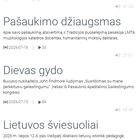
41:23
Pašaukimo džiaugsmas
Apie savo pašaukimą, atsivertimą ir Tradicijos puoselėjimą pasakoja LMTA
muzikologijos katedros docentas, humanitarinių mokslų daktaras,
2026-07-16
33
|
27:51
Dievas gydo
Buvusio nusikaltėlio John Pridmore liudijimas „Susitikimas su mane
perkeitusiu gailestingumu“. Įrašas iš Pasaulinio Apaštalinio Gailestingumo
kongreso.
2026-07-15
89
|
42:34
Lietuvos šviesuoliai
2025 m. liepos 12 d. pas Viešpatį iškeliavo lietuvių istorikė, pedagogė,