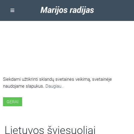
ŠIOJE SVETAINĖJE NAUDOJAMI
SLAPUKAI
Siekdami užtikrinti sklandų svetainės veikimą, svetainėje
naudojame slapukus.
Daugiau..
GERAI
Lietuvos šviesuoliai