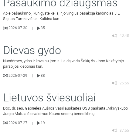
Pašaukimo džiaugsmas
Apie pašaukimo į kunigystę kelią ir jo vingius pasakoja kardinolas J.E.
Sigitas Tamkevičius. Kalbina kun.
2026-07-30
35
|
40:48
Dievas gydo
Nuodėmės, ydos ir kova su jomis. Laidą veda Šakių šv. Jono Krikštytojo
parapijos klebonas kun.
2026-07-29
88
|
26:55
Lietuvos šviesuoliai
Doc. dr. ses. Gabrielės Aušros Vasiliauskaitės OSB paskaita „Arkivyskupo
Jurgio Matulaičio vaidmuo Kauno seserų benediktinių
2026-07-27
19
|
37:55