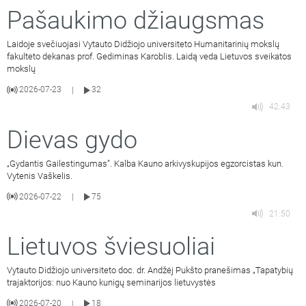
Pašaukimo džiaugsmas
Laidoje svečiuojasi Vytauto Didžiojo universiteto Humanitarinių mokslų
fakulteto dekanas prof. Gediminas Karoblis. Laidą veda Lietuvos sveikatos
mokslų
2026-07-23
32
|
42:43
Dievas gydo
„Gydantis Gailestingumas”. Kalba Kauno arkivyskupijos egzorcistas kun.
Vytenis Vaškelis.
2026-07-22
75
|
21:50
Lietuvos šviesuoliai
Vytauto Didžiojo universiteto doc. dr. Andžėj Pukšto pranešimas „Tapatybių
trajaktorijos: nuo Kauno kunigų seminarijos lietuvystės
2026-07-20
18
|