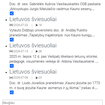
Doc. dr. ses. Gabrielės Aušros Vasiliauskaitės OSB paskaita
„Arkivyskupo Jurgio Matulaičio vaidmuo Kauno seserų
Share
benediktinių vienuolynui 1926 metais“. Įrašas iš konferencijos
Lietuvos šviesuoliai
„Religinės bendruomenės ir visuomeninės organizacijos
Kaune“ vykusios gegužės 7-8 dienomis.
2026-07-20
18
|
Vytauto Didžiojo universiteto doc. dr. Andžėj Pukšto
pranešimas „Tapatybių trajaktorijos: nuo Kauno kunigų
Share
seminarijos lietuvystės iki lenkiškos kunigystės (Bronislovas
Lietuvos šviesuoliai
Žongolovičius, Bronislovas Liausas, Polikarpas Macijauskas,
Vladislovas Valavičius)“. Įrašas iš konferencijos „Religinės
2026-07-13
28
|
bendruomenės ir visuomeninės organizacijos Kaune“
2025 m. liepos 12 d. pas Viešpatį iškeliavo lietuvių istorikė,
vykusios gegužės 7-8 d.
pedagogė, visuomenės veikėja dr. Aldona Vasiliauskienė.
Share
Laida skirta šiai šviesuolei prisiminti. Laidą veda Marijos
Lietuvos šviesuoliai
radijo programų direktorius kun. dr. Nerijus Pipiras,
kalba Krekenavos bazilikos rektorius kun. dr. Gediminas
2026-07-06
23
|
Jankūnas. Laidoje ištrauka iš MR
…
Doc. dr. Liudo Jovaišos pranešimas „Kauno jėzuitai po 1773
m. ir buvę jėzuitai Kaune: asmenys ir jų likimai.“ Įrašas iš
Share
konferencijos „Religinės bendruomenės ir visuomeninės
organizacijos Kaune“ vykusios gegužės 7-8 d.
daugiau