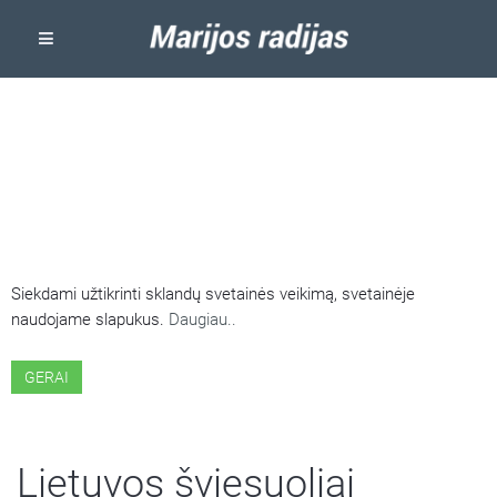
ŠIOJE SVETAINĖJE NAUDOJAMI
SLAPUKAI
Siekdami užtikrinti sklandų svetainės veikimą, svetainėje
naudojame slapukus.
Daugiau..
GERAI
Lietuvos šviesuoliai