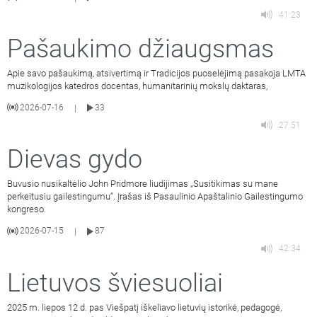
41:23
Pašaukimo džiaugsmas
Apie savo pašaukimą, atsivertimą ir Tradicijos puoselėjimą pasakoja LMTA
muzikologijos katedros docentas, humanitarinių mokslų daktaras,
2026-07-16
33
|
27:51
Dievas gydo
Buvusio nusikaltėlio John Pridmore liudijimas „Susitikimas su mane
perkeitusiu gailestingumu“. Įrašas iš Pasaulinio Apaštalinio Gailestingumo
kongreso.
2026-07-15
87
|
42:34
Lietuvos šviesuoliai
2025 m. liepos 12 d. pas Viešpatį iškeliavo lietuvių istorikė, pedagogė,