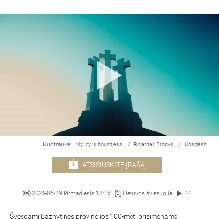
Nuotrauka:
/
/
My joy is boundless
Ricardas Brogys
Unsplash
ATSISIŲSKITE ĮRAŠĄ
2026-06-29 Pirmadienis 18:15
Lietuvos šviesuoliai
24
Švęsdami Bažnytinės provincijos 100-metį prisimename