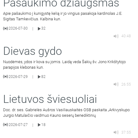
Pašaukimo džiaugsmas
Apie pašaukimo į kunigystę kelią ir jo vingius pasakoja kardinolas J.E.
Sigitas Tamkevičius. Kalbina kun.
2026-07-30
32
|
40:48
Dievas gydo
Nuodėmės, ydos ir kova su jomis. Laidą veda Šakių šv. Jono Krikštytojo
parapijos klebonas kun.
2026-07-29
82
|
26:55
Lietuvos šviesuoliai
Doc. dr. ses. Gabrielės Aušros Vasiliauskaitės OSB paskaita „Arkivyskupo
Jurgio Matulaičio vaidmuo Kauno seserų benediktinių
2026-07-27
18
|
37:55