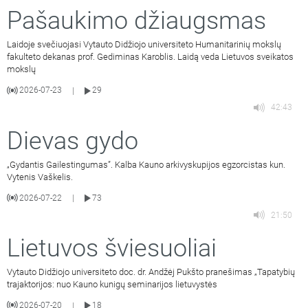
Pašaukimo džiaugsmas
Laidoje svečiuojasi Vytauto Didžiojo universiteto Humanitarinių mokslų
fakulteto dekanas prof. Gediminas Karoblis. Laidą veda Lietuvos sveikatos
mokslų
2026-07-23
29
|
42:43
Dievas gydo
„Gydantis Gailestingumas”. Kalba Kauno arkivyskupijos egzorcistas kun.
Vytenis Vaškelis.
2026-07-22
73
|
21:50
Lietuvos šviesuoliai
Vytauto Didžiojo universiteto doc. dr. Andžėj Pukšto pranešimas „Tapatybių
trajaktorijos: nuo Kauno kunigų seminarijos lietuvystės
2026-07-20
18
|