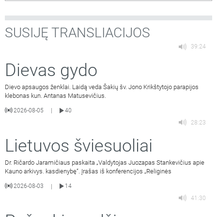
SUSIJĘ TRANSLIACIJOS
39:24
Dievas gydo
Dievo apsaugos ženklai. Laidą veda Šakių šv. Jono Krikštytojo parapijos
klebonas kun. Antanas Matusevičius.
2026-08-05
40
|
28:23
Lietuvos šviesuoliai
Dr. Ričardo Jaramičiaus paskaita „Valdytojas Juozapas Stankevičius apie
Kauno arkivys. kasdienybę“. Įrašas iš konferencijos „Religinės
2026-08-03
14
|
41:30