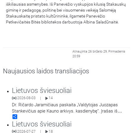
iškiliausias asmenybes. Iš Panevėžio vyskupijos kilusią Stakauskų
giminę ir pedagogę, politinę bei visuomenės veikėją Salomėją
Stakauskaitę pristato kultūrininkė, ilgametė Panevėžio
Petkevičaitės Bitės bibliotekos darbuotoja Albina Saladūnaitė.
Atnaujinta 26 birželio 29, Pirmadienis
20:59
Naujausios laidos transliacijos
Lietuvos šviesuoliai
2026-08-03
14
|
Dr. Ričardo Jaramičiaus paskaita „Valdytojas Juozapas
Stankevičius apie Kauno arkivys. kasdienybę“. Įrašas iš
Share
konferencijos „Religinės bendruomenės ir visuomeninės
Lietuvos šviesuoliai
organizacijos Kaune“ vykusios gegužės 7-8 d.
2026-07-27
18
|