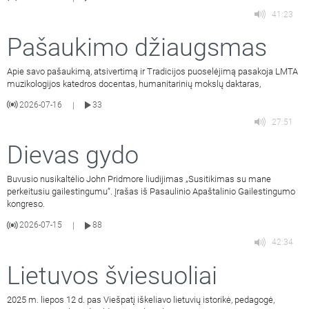
41:23
Pašaukimo džiaugsmas
Apie savo pašaukimą, atsivertimą ir Tradicijos puoselėjimą pasakoja LMTA
muzikologijos katedros docentas, humanitarinių mokslų daktaras,
2026-07-16
33
|
27:51
Dievas gydo
Buvusio nusikaltėlio John Pridmore liudijimas „Susitikimas su mane
perkeitusiu gailestingumu“. Įrašas iš Pasaulinio Apaštalinio Gailestingumo
kongreso.
2026-07-15
88
|
42:34
Lietuvos šviesuoliai
2025 m. liepos 12 d. pas Viešpatį iškeliavo lietuvių istorikė, pedagogė,