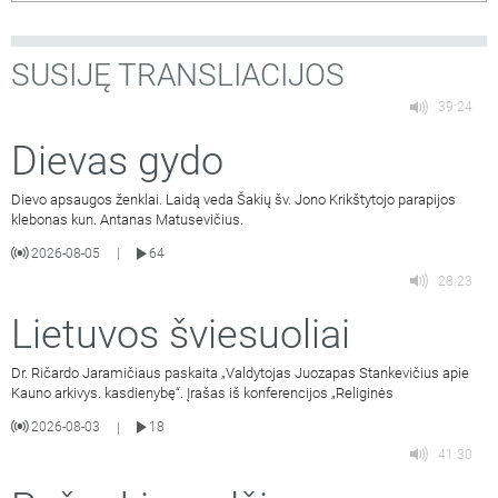
SUSIJĘ TRANSLIACIJOS
39:24
Dievas gydo
Dievo apsaugos ženklai. Laidą veda Šakių šv. Jono Krikštytojo parapijos
klebonas kun. Antanas Matusevičius.
2026-08-05
64
|
28:23
Lietuvos šviesuoliai
Dr. Ričardo Jaramičiaus paskaita „Valdytojas Juozapas Stankevičius apie
Kauno arkivys. kasdienybę“. Įrašas iš konferencijos „Religinės
2026-08-03
18
|
41:30