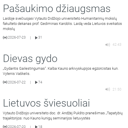
Pašaukimo džiaugsmas
Laidoje svečiuojasi Vytauto Didžiojo universiteto Humanitarinių mokslų
fakulteto dekanas prof. Gediminas Karoblis. Laidą veda Lietuvos sveikatos
mokslų
2026-07-23
31
|
42:43
Dievas gydo
„Gydantis Gailestingumas”. Kalba Kauno arkivyskupijos egzorcistas kun.
Vytenis Vaškelis.
2026-07-22
74
|
21:50
Lietuvos šviesuoliai
Vytauto Didžiojo universiteto doc. dr. Andžėj Pukšto pranešimas „Tapatybių
trajaktorijos: nuo Kauno kunigų seminarijos lietuvystės
2026-07-20
18
|