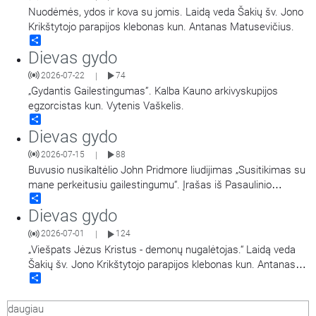
Nuodėmės, ydos ir kova su jomis. Laidą veda Šakių šv. Jono
Krikštytojo parapijos klebonas kun. Antanas Matusevičius.
Share
Dievas gydo
2026-07-22
74
|
„Gydantis Gailestingumas”. Kalba Kauno arkivyskupijos
egzorcistas kun. Vytenis Vaškelis.
Share
Dievas gydo
2026-07-15
88
|
Buvusio nusikaltėlio John Pridmore liudijimas „Susitikimas su
mane perkeitusiu gailestingumu“. Įrašas iš Pasaulinio
Share
Apaštalinio Gailestingumo kongreso.
Dievas gydo
2026-07-01
124
|
„Viešpats Jėzus Kristus - demonų nugalėtojas.“ Laidą veda
Šakių šv. Jono Krikštytojo parapijos klebonas kun. Antanas
Share
Matusevičius.
daugiau