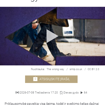
Nuotrauka:
/
/
The wrong way
smlp.co.uk
CC BY 2.0
ATSISIŲSKITE ĮRAŠĄ
2026-07-08 Trečiadienis 17:20
Dievas gydo
64
Priklausomybė paveikia visą šeimą, todėl ir sveikimo kelias dažnai