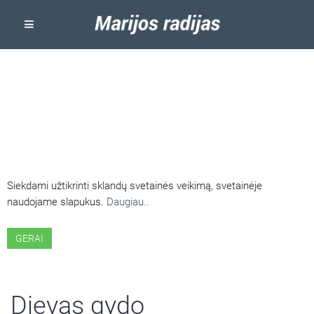
ŠIOJE SVETAINĖJE NAUDOJAMI
SLAPUKAI
Siekdami užtikrinti sklandų svetainės veikimą, svetainėje
naudojame slapukus.
Daugiau..
GERAI
Dievas gydo