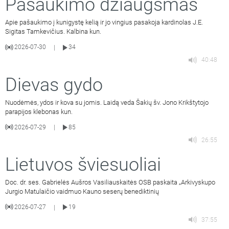
Pašaukimo džiaugsmas
Apie pašaukimo į kunigystę kelią ir jo vingius pasakoja kardinolas J.E.
Sigitas Tamkevičius. Kalbina kun.
2026-07-30
34
|
40:48
Dievas gydo
Nuodėmės, ydos ir kova su jomis. Laidą veda Šakių šv. Jono Krikštytojo
parapijos klebonas kun.
2026-07-29
85
|
26:55
Lietuvos šviesuoliai
Doc. dr. ses. Gabrielės Aušros Vasiliauskaitės OSB paskaita „Arkivyskupo
Jurgio Matulaičio vaidmuo Kauno seserų benediktinių
2026-07-27
19
|
37:55