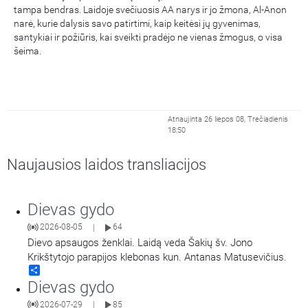
tampa bendras. Laidoje svečiuosis AA narys ir jo žmona, Al-Anon
narė, kurie dalysis savo patirtimi, kaip keitėsi jų gyvenimas,
santykiai ir požiūris, kai sveikti pradėjo ne vienas žmogus, o visa
šeima.
Atnaujinta 26 liepos 08, Trečiadienis
18:50
Naujausios laidos transliacijos
Dievas gydo
2026-08-05
64
|
Dievo apsaugos ženklai. Laidą veda Šakių šv. Jono
Krikštytojo parapijos klebonas kun. Antanas Matusevičius.
Share
Dievas gydo
2026-07-29
85
|