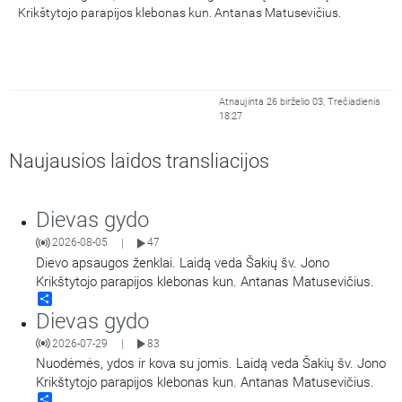
Krikštytojo parapijos klebonas kun. Antanas Matusevičius.
Atnaujinta 26 birželio 03, Trečiadienis
18:27
Naujausios laidos transliacijos
Dievas gydo
2026-08-05
47
|
Dievo apsaugos ženklai. Laidą veda Šakių šv. Jono
Krikštytojo parapijos klebonas kun. Antanas Matusevičius.
Share
Dievas gydo
2026-07-29
83
|
Nuodėmės, ydos ir kova su jomis. Laidą veda Šakių šv. Jono
Krikštytojo parapijos klebonas kun. Antanas Matusevičius.
Share