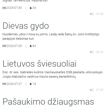
Sigitas Tamkevičius. Kalbina kun.
2026-07-30
34
|
40:48
Dievas gydo
Nuodėmės, ydos ir kova su jomis. Laidą veda Šakių šv. Jono Krikštytojo
parapijos klebonas kun.
2026-07-29
83
|
26:55
Lietuvos šviesuoliai
Doc. dr. ses. Gabrielės Aušros Vasiliauskaitės OSB paskaita „Arkivyskupo
Jurgio Matulaičio vaidmuo Kauno seserų benediktinių
2026-07-27
18
|
37:55
Pašaukimo džiaugsmas