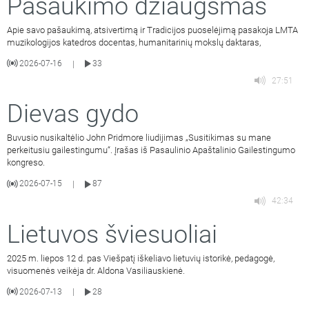
Pašaukimo džiaugsmas
Apie savo pašaukimą, atsivertimą ir Tradicijos puoselėjimą pasakoja LMTA
muzikologijos katedros docentas, humanitarinių mokslų daktaras,
2026-07-16
33
|
27:51
Dievas gydo
Buvusio nusikaltėlio John Pridmore liudijimas „Susitikimas su mane
perkeitusiu gailestingumu“. Įrašas iš Pasaulinio Apaštalinio Gailestingumo
kongreso.
2026-07-15
87
|
42:34
Lietuvos šviesuoliai
2025 m. liepos 12 d. pas Viešpatį iškeliavo lietuvių istorikė, pedagogė,
visuomenės veikėja dr. Aldona Vasiliauskienė.
2026-07-13
28
|