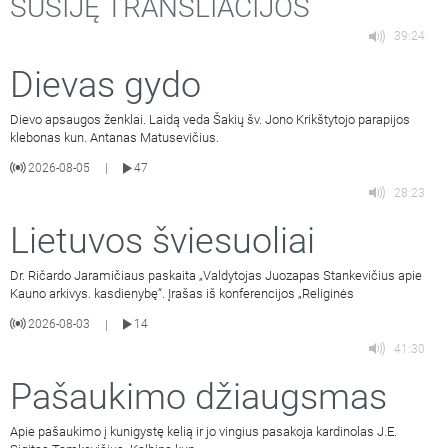
SUSIJĘ TRANSLIACIJOS
39:24
Dievas gydo
Dievo apsaugos ženklai. Laidą veda Šakių šv. Jono Krikštytojo parapijos
klebonas kun. Antanas Matusevičius.
2026-08-05
47
|
28:23
Lietuvos šviesuoliai
Dr. Ričardo Jaramičiaus paskaita „Valdytojas Juozapas Stankevičius apie
Kauno arkivys. kasdienybę“. Įrašas iš konferencijos „Religinės
2026-08-03
14
|
41:30
Pašaukimo džiaugsmas
Apie pašaukimo į kunigystę kelią ir jo vingius pasakoja kardinolas J.E.