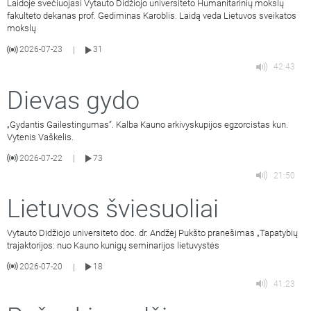
Laidoje svečiuojasi Vytauto Didžiojo universiteto Humanitarinių mokslų
fakulteto dekanas prof. Gediminas Karoblis. Laidą veda Lietuvos sveikatos
mokslų
2026-07-23
31
|
42:43
Dievas gydo
„Gydantis Gailestingumas”. Kalba Kauno arkivyskupijos egzorcistas kun.
Vytenis Vaškelis.
2026-07-22
73
|
21:50
Lietuvos šviesuoliai
Vytauto Didžiojo universiteto doc. dr. Andžėj Pukšto pranešimas „Tapatybių
trajaktorijos: nuo Kauno kunigų seminarijos lietuvystės
2026-07-20
18
|
41:23