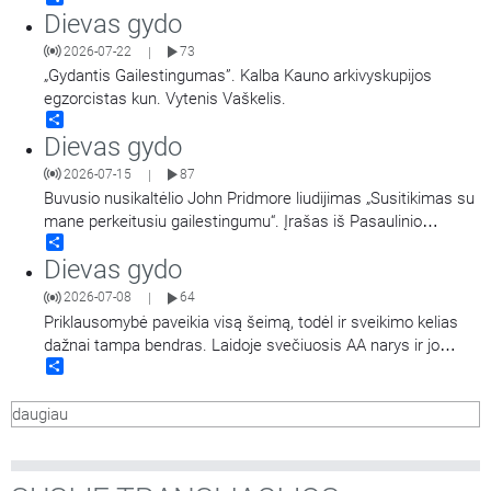
Dievas gydo
2026-07-22
73
|
„Gydantis Gailestingumas”. Kalba Kauno arkivyskupijos
egzorcistas kun. Vytenis Vaškelis.
Share
Dievas gydo
2026-07-15
87
|
Buvusio nusikaltėlio John Pridmore liudijimas „Susitikimas su
mane perkeitusiu gailestingumu“. Įrašas iš Pasaulinio
Share
Apaštalinio Gailestingumo kongreso.
Dievas gydo
2026-07-08
64
|
Priklausomybė paveikia visą šeimą, todėl ir sveikimo kelias
dažnai tampa bendras. Laidoje svečiuosis AA narys ir jo
Share
žmona, Al-Anon narė, kurie dalysis savo patirtimi, kaip keitėsi
jų gyvenimas, santykiai ir požiūris, kai sveikti pradėjo ne
daugiau
vienas žmogus, o visa šeima.