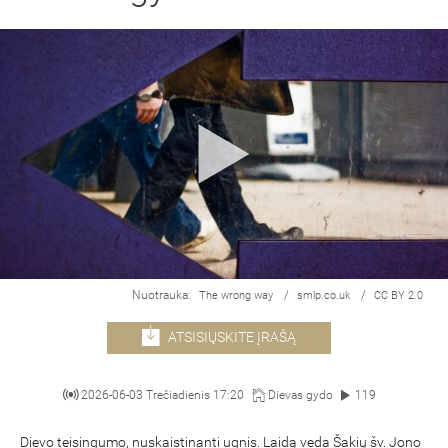
Nuotrauka:
/
/
The wrong way
smlp.co.uk
CC BY 2.0
ATSISIŲSKITE ĮRAŠĄ
2026-06-03 Trečiadienis 17:20
Dievas gydo
119
Dievo teisingumo, nuskaistinanti ugnis. Laidą veda Šakių šv. Jono