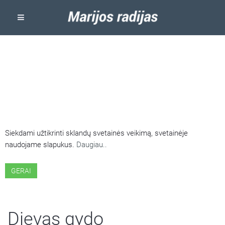
ŠIOJE SVETAINĖJE NAUDOJAMI
SLAPUKAI
Siekdami užtikrinti sklandų svetainės veikimą, svetainėje
naudojame slapukus.
Daugiau..
GERAI
Dievas gydo