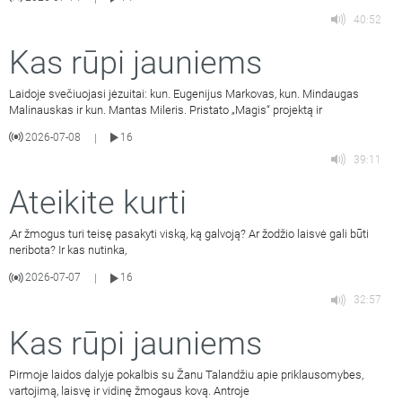
40:52
Kas rūpi jauniems
Laidoje svečiuojasi jėzuitai: kun. Eugenijus Markovas, kun. Mindaugas
Malinauskas ir kun. Mantas Mileris. Pristato „Magis“ projektą ir
2026-07-08
16
|
39:11
Ateikite kurti
,Ar žmogus turi teisę pasakyti viską, ką galvoją? Ar žodžio laisvė gali būti
neribota? Ir kas nutinka,
2026-07-07
16
|
32:57
Kas rūpi jauniems
Pirmoje laidos dalyje pokalbis su Žanu Talandžiu apie priklausomybes,
vartojimą, laisvę ir vidinę žmogaus kovą. Antroje