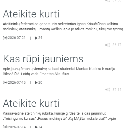
37:56
Ateikite kurti
Ateitininkų federacijos generalinis sekretorius Ignas Kriaučiūnas kalbina
moksleivį ateitininką Eimantą Raškinį apie jo atliktą mokinių tikėjimo tyrimą.
2026-07-21
24
|
36:17
Kas rūpi jauniems
Apie jaunų žmonių vienatvę kalbasi studentai Mantas Kudirka ir Aurėja
Bilevičiūtė. Laidą veda Ernestas Skališius.
2026-07-15
20
|
37:15
Ateikite kurti
Kassavaitinė ateitininkų rubrika, kurioje girdėsite laidas jaunimui:
„Teisingumo kursas“ „Focus mokinystė“ „Ką MĄSto moksleiviai?“ „Apie
2026-07-14
14
|