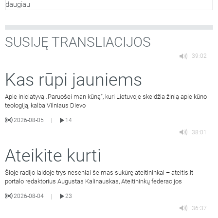
daugiau
riboti kalbą ir ar visiška
…
SUSIJĘ TRANSLIACIJOS
39:02
Kas rūpi jauniems
Apie iniciatyvą „Paruošei man kūną“, kuri Lietuvoje skeidžia žinią apie kūno
teologiją, kalba Vilniaus Dievo
2026-08-05
14
|
38:01
Ateikite kurti
Šioje radijo laidoje trys neseniai šeimas sukūrę ateitininkai – ateitis.lt
portalo redaktorius Augustas Kalinauskas, Ateitininkų federacijos
2026-08-04
23
|
36:37