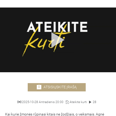
ATSISIŲSKITE ĮRAŠĄ
2025-10-28 Antradienis 20:00
Ateikite kurti
28
Kai kurie žmonės rūpinasi kitais ne žodžiais, o veiksmais. Agnė