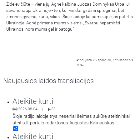
Židelevičiūtė – viena jų. Agnę kalbina Juozas Dominykas Urba. Ji
savanoriauja Ukrainoje - ten, kur vis dar girdimi sprogimai, bet
žmonės gyvena, kuria, viliasi. Šioje laidoje kalbame apie jos patirtis
Ukrainoje. Agnė primena mums visiems: „Svarbu nepamiršti
Ukrainos, nors mums gal ir patogu.“
Atnaujinta 25 spalio 30, Ketvirtadienis
15:47
Naujausios laidos transliacijos
Ateikite kurti
2026-08-04
23
|
Šioje radijo laidoje trys neseniai šeimas sukūrę ateitininkai –
ateitis.lt portalo redaktorius Augustas Kalinauskas,
Share
Ateitininkų federacijos generalinis sekretorius Ignas
Ateikite kurti
Kriaučiūnas ir Lietuvos Respublikos prezidentūros Renginių ir