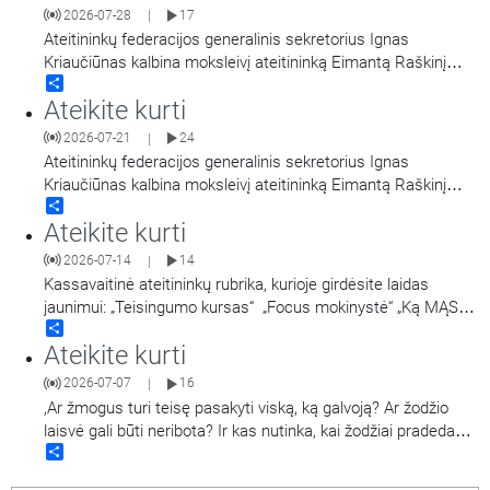
valstybinių apdovanojimų skyriuje dirbantis Rapolas Urbonas
2026-07-28
17
|
aptaria klausimą, kodėl yra verta kurti šeimą? Taip pat
…
Ateitininkų federacijos generalinis sekretorius Ignas
Kriaučiūnas kalbina moksleivį ateitininką Eimantą Raškinį
Share
apie jo atliktą mokinių tikėjimo tyrimą.
Ateikite kurti
2026-07-21
24
|
Ateitininkų federacijos generalinis sekretorius Ignas
Kriaučiūnas kalbina moksleivį ateitininką Eimantą Raškinį
Share
apie jo atliktą mokinių tikėjimo tyrimą.
Ateikite kurti
2026-07-14
14
|
Kassavaitinė ateitininkų rubrika, kurioje girdėsite laidas
jaunimui: „Teisingumo kursas“ „Focus mokinystė“ „Ką MĄSto
Share
moksleiviai?“ „Apie ugdymą“
Ateikite kurti
2026-07-07
16
|
,Ar žmogus turi teisę pasakyti viską, ką galvoją? Ar žodžio
laisvė gali būti neribota? Ir kas nutinka, kai žodžiai pradeda
Share
žeisti, skaldyti ar kurstyti? Diskusiją apie žodžio laisvę: kur
baigiasi teisė kalbėti ir prasideda atsakomybė, ar pavojinga