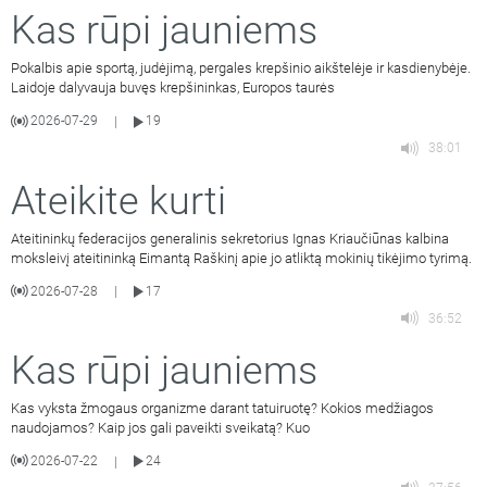
Kas rūpi jauniems
Pokalbis apie sportą, judėjimą, pergales krepšinio aikštelėje ir kasdienybėje.
Laidoje dalyvauja buvęs krepšininkas, Europos taurės
2026-07-29
19
|
38:01
Ateikite kurti
Ateitininkų federacijos generalinis sekretorius Ignas Kriaučiūnas kalbina
moksleivį ateitininką Eimantą Raškinį apie jo atliktą mokinių tikėjimo tyrimą.
2026-07-28
17
|
36:52
Kas rūpi jauniems
Kas vyksta žmogaus organizme darant tatuiruotę? Kokios medžiagos
naudojamos? Kaip jos gali paveikti sveikatą? Kuo
2026-07-22
24
|