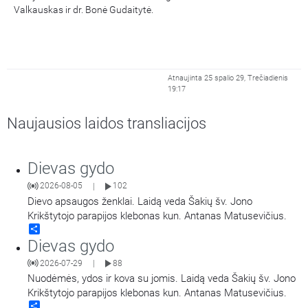
Valkauskas ir dr. Bonė Gudaitytė.
Atnaujinta 25 spalio 29, Trečiadienis
19:17
Naujausios laidos transliacijos
Dievas gydo
2026-08-05
102
|
Dievo apsaugos ženklai. Laidą veda Šakių šv. Jono
Krikštytojo parapijos klebonas kun. Antanas Matusevičius.
Share
Dievas gydo
2026-07-29
88
|
Nuodėmės, ydos ir kova su jomis. Laidą veda Šakių šv. Jono
Krikštytojo parapijos klebonas kun. Antanas Matusevičius.
Share