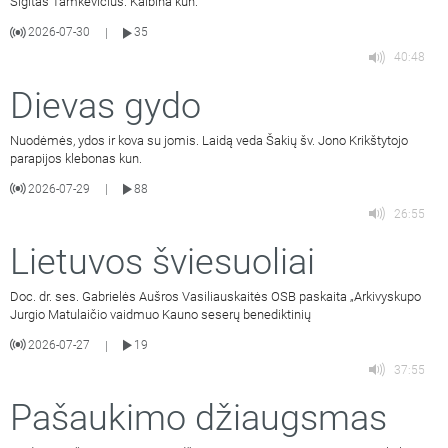
Sigitas Tamkevičius. Kalbina kun.
2026-07-30
35
|
40:48
Dievas gydo
Nuodėmės, ydos ir kova su jomis. Laidą veda Šakių šv. Jono Krikštytojo
parapijos klebonas kun.
2026-07-29
88
|
26:55
Lietuvos šviesuoliai
Doc. dr. ses. Gabrielės Aušros Vasiliauskaitės OSB paskaita „Arkivyskupo
Jurgio Matulaičio vaidmuo Kauno seserų benediktinių
2026-07-27
19
|
37:55
Pašaukimo džiaugsmas