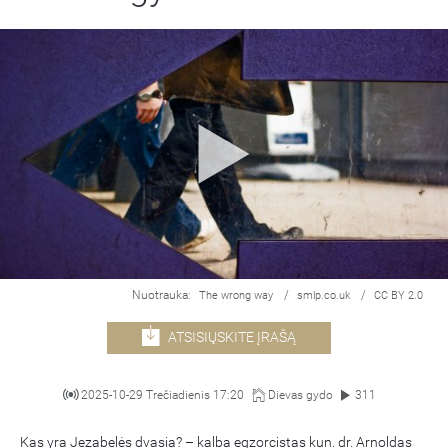
Nuotrauka:
/
/
The wrong way
smlp.co.uk
CC BY 2.0
ATSISIŲSKITE ĮRAŠĄ
2025-10-29 Trečiadienis 17:20
Dievas gydo
311
Kas yra Jezabelės dvasia? – kalba egzorcistas kun. dr. Arnoldas