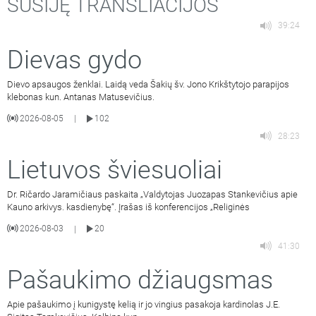
SUSIJĘ TRANSLIACIJOS
39:24
Dievas gydo
Dievo apsaugos ženklai. Laidą veda Šakių šv. Jono Krikštytojo parapijos
klebonas kun. Antanas Matusevičius.
2026-08-05
102
|
28:23
Lietuvos šviesuoliai
Dr. Ričardo Jaramičiaus paskaita „Valdytojas Juozapas Stankevičius apie
Kauno arkivys. kasdienybę“. Įrašas iš konferencijos „Religinės
2026-08-03
20
|
41:30
Pašaukimo džiaugsmas
Apie pašaukimo į kunigystę kelią ir jo vingius pasakoja kardinolas J.E.