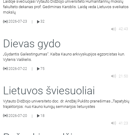
Laidoje svečiuojasi Vytauto Didžiojo universiteto Humanitarinių mokslų
fakulteto dekanas prof. Gediminas Karoblis. Laidą veda Lietuvos sveikatos
mokslų
2026-07-23
32
|
42:43
Dievas gydo
„Gydantis Gailestingumas”. Kalba Kauno arkivyskupijos egzorcistas kun.
Vytenis Vaškelis.
2026-07-22
75
|
21:50
Lietuvos šviesuoliai
Vytauto Didžiojo universiteto doc. dr. Andžėj Pukšto pranešimas „Tapatybių
trajaktorijos: nuo Kauno kunigų seminarijos lietuvystės
2026-07-20
18
|
41:23