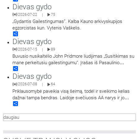
Dievas gydo
2026-07-22
75
|
„Gydantis Gailestingumas”. Kalba Kauno arkivyskupijos
egzorcistas kun. Vytenis Vaškelis.
Share
Dievas gydo
2026-07-15
89
|
Buvusio nusikaltėlio John Pridmore liudijimas „Susitikimas su
mane perkeitusiu gailestingumu“. Įrašas iš Pasaulinio
Share
Apaštalinio Gailestingumo kongreso.
Dievas gydo
2026-07-08
64
|
Priklausomybė paveikia visą šeimą, todėl ir sveikimo kelias
dažnai tampa bendras. Laidoje svečiuosis AA narys ir jo
Share
žmona, Al-Anon narė, kurie dalysis savo patirtimi, kaip keitėsi
jų gyvenimas, santykiai ir požiūris, kai sveikti pradėjo ne
daugiau
vienas žmogus, o visa šeima.