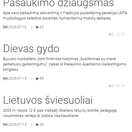
Pašaukimo džiaugsmas
Apie savo pašaukimą, atsivertimą ir Tradicijos puoselėjimą pasakoja LMTA
muzikologijos katedros docentas, humanitarinių mokslų daktaras,
2026-07-16
33
|
27:51
Dievas gydo
Buvusio nusikaltėlio John Pridmore liudijimas „Susitikimas su mane
perkeitusiu gailestingumu“. Įrašas iš Pasaulinio Apaštalinio Gailestingumo
kongreso.
2026-07-15
89
|
42:34
Lietuvos šviesuoliai
2025 m. liepos 12 d. pas Viešpatį iškeliavo lietuvių istorikė, pedagogė,
visuomenės veikėja dr. Aldona Vasiliauskienė.
2026-07-13
28
|