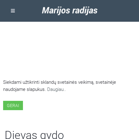
ŠIOJE SVETAINĖJE NAUDOJAMI
SLAPUKAI
Siekdami užtikrinti sklandų svetainės veikimą, svetainėje
naudojame slapukus.
Daugiau..
GERAI
Dievas gydo