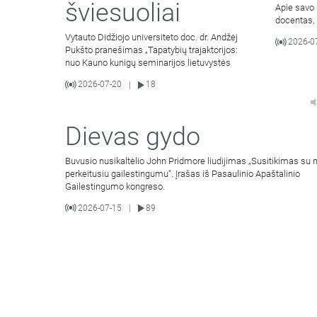
šviesuoliai
Apie savo 
docentas,
Vytauto Didžiojo universiteto doc. dr. Andžėj
2026-0
Pukšto pranešimas „Tapatybių trajaktorijos:
nuo Kauno kunigų seminarijos lietuvystės
2026-07-20
18
|
Dievas gydo
Buvusio nusikaltėlio John Pridmore liudijimas „Susitikimas su
perkeitusiu gailestingumu“. Įrašas iš Pasaulinio Apaštalinio
Gailestingumo kongreso.
2026-07-15
89
|