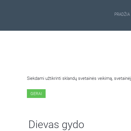
PRADŽIA
ŠIOJE SVETAINĖJE NAUDOJ
Siekdami užtikrinti sklandų svetainės veikimą, svetai
GERAI
Dievas gydo