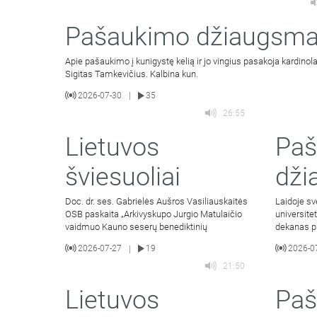
Pašaukimo džiaugsm
Apie pašaukimo į kunigystę kelią ir jo vingius pasakoja kardinola
Sigitas Tamkevičius. Kalbina kun.
2026-07-30
35
|
26:55
Lietuvos
Pa
šviesuoliai
dži
Doc. dr. ses. Gabrielės Aušros Vasiliauskaitės
Laidoje sv
OSB paskaita „Arkivyskupo Jurgio Matulaičio
universite
vaidmuo Kauno seserų benediktinių
dekanas pr
veda Liet
2026-07-27
19
2026-0
|
21:50
Lietuvos
Paš