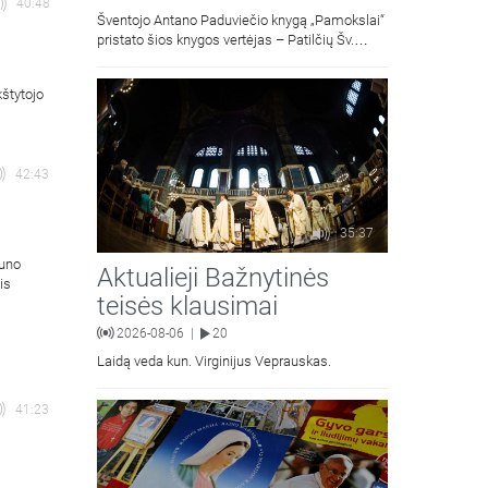
40:48
Šventojo Antano Paduviečio knygą „Pamokslai“
pristato šios knygos vertėjas – Patilčių Šv.
Petro Išvadavimo parapijos klebonas, kun.
moralinės teologijos dr. Algirdas Petras
kštytojo
42:43
35:37
auno
Aktualieji Bažnytinės
is
teisės klausimai
2026-08-06
20
|
Laidą veda kun. Virginijus Veprauskas.
41:23