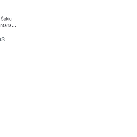
 Šakių
 Antanas
as