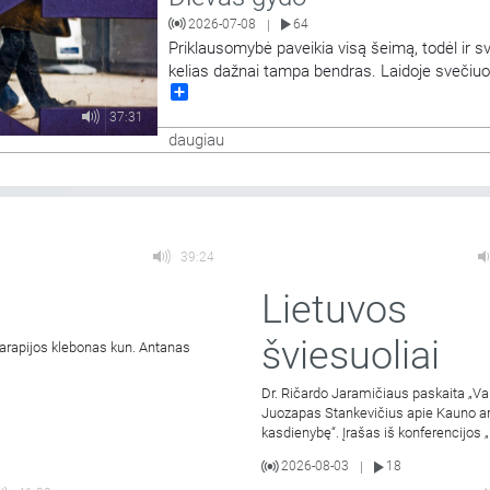
2026-07-08
64
|
Priklausomybė paveikia visą šeimą, todėl ir s
kelias dažnai tampa bendras. Laidoje svečiu
Share
narys ir jo žmona, Al-Anon narė, kurie dalysis
patirtimi, kaip keitėsi jų gyvenimas, santykiai i
37:31
požiūris, kai sveikti pradėjo ne vienas žmogus
daugiau
šeima.
39:24
Lietuvos
šviesuoliai
parapijos klebonas kun. Antanas
Dr. Ričardo Jaramičiaus paskaita „Va
Juozapas Stankevičius apie Kauno ar
kasdienybę“. Įrašas iš konferencijos 
2026-08-03
18
|