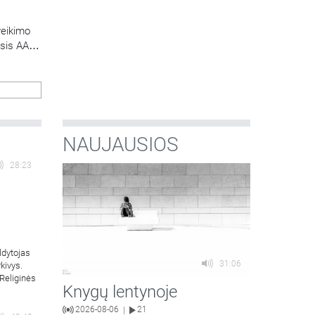
veikimo
osis AA
 savo
r
, o visa
NAUJAUSIOS
28:23
ldytojas
31:06
kivys.
„Religinės
Knygų lentynoje
2026-08-06
21
|