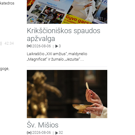
 katedros
4:51
Krikščioniškos spaudos
apžvalga
42:34
2026-08-06
3
|
Laikraščio „XXI amžius“, maldynėlio
„Magnificat“ ir žurnalo „Jėzuitai“
naujųjų numerių apžvalgos.
agogė,
15:44
Šv. Mišios
2026-08-06
32
|