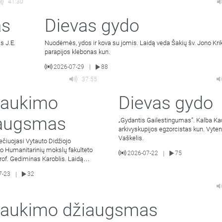
41:30
as
Dievas gydo
s J.E.
Nuodėmės, ydos ir kova su jomis. Laidą veda Šakių šv. Jono Kri
parapijos klebonas kun.
2026-07-29
88
|
37:55
šaukimo
Dievas gydo
augsmas
„Gydantis Gailestingumas”. Kalba K
arkivyskupijos egzorcistas kun. Vyten
Vaškelis.
ečiuojasi Vytauto Didžiojo
to Humanitarinių mokslų fakulteto
2026-07-22
75
|
of. Gediminas Karoblis. Laidą
uvos sveikatos mokslų
7-23
32
|
aukimo džiaugsmas