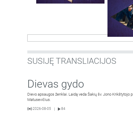
SUSIJĘ TRANSLIACIJOS
Dievas gydo
Dievo apsaugos ženklai. Laidą veda Šakių šv. Jono Krikštytojo 
Matusevičius.
2026-08-05
84
|