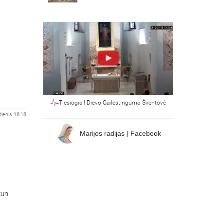
Tiesiogiai! Dievo Gailestingumo Šventovė
ienis 18:18
Marijos radijas | Facebook
kun.