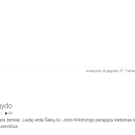
Atnaujinta 26 gegužės 27, Trečiad
gydo
84
|
s ženklai. Laidą veda Šakių šv. Jono Krikštytojo parapijos klebonas 
usevičius.