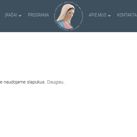
ĮRAŠAI
PROGRAMA
APIE MUS
KONTAKTA
AMI SLAPUKAI
nėje naudojame slapukus.
Daugiau..