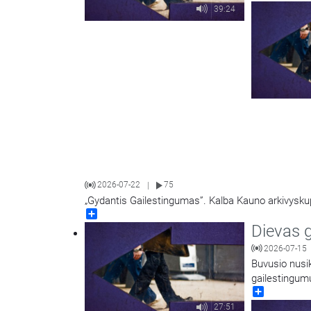
39:24
2026-07-22
75
|
„Gydantis Gailestingumas”. Kalba Kauno arkivyskup
Share
Dievas 
2026-07-15
Buvusio nusik
gailestingum
Share
27:51