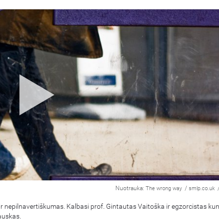
Nuotrauka:
/
The wrong way
smlp.co.uk
ir nepilnavertiškumas. Kalbasi prof. Gintautas Vaitoška ir egzorcistas kun
auskas.