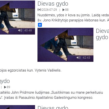
Dievas gydo
2026-07-29
88
|
Nuodėmės, ydos ir kova su jomis. Laidą veda
šv. Jono Krikštytojo parapijos klebonas kun.
Share
Matusevičius.
Diev
40:48
gydo
42:43
ijos egzorcistas kun. Vytenis Vaškelis.
gydo
89
|
altėlio John Pridmore liudijimas „Susitikimas su mane perkeitusiu
u“. Įrašas iš Pasaulinio Apaštalinio Gailestingumo kongreso.
Dievas gydo