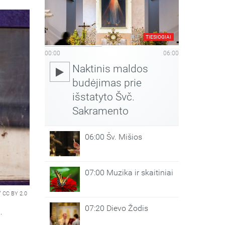
TIESIOGIAI
00:00
06:00
Naktinis maldos
budėjimas prie
išstatyto Švč.
Sakramento
06:00 Šv. Mišios
07:00 Muzika ir skaitiniai
/
CC BY 2.0
07:20 Dievo Žodis
.