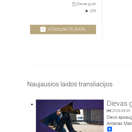
Dievas gydo
209
ATSISIŲSKITE ĮRAŠĄ
Naujausios laidos transliacijos
Dievas 
2026-08-05
Dievo apsaugo
Antanas Mat
Share