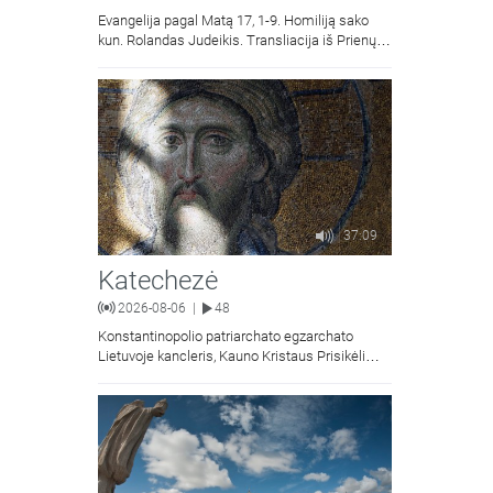
Evangelija pagal Matą 17, 1-9. Homiliją sako
kun. Rolandas Judeikis. Transliacija iš Prienų
Kristaus Apsireiškimo bažnyčios.
37:09
Katechezė
2026-08-06
48
|
Konstantinopolio patriarchato egzarchato
Lietuvoje kancleris, Kauno Kristaus Prisikėlimo
krikščionių ortodoksų parapijos klebonas
kunigas Vitalijus Mockus pasakoja apie
Kristaus Atsimainymo šventę.