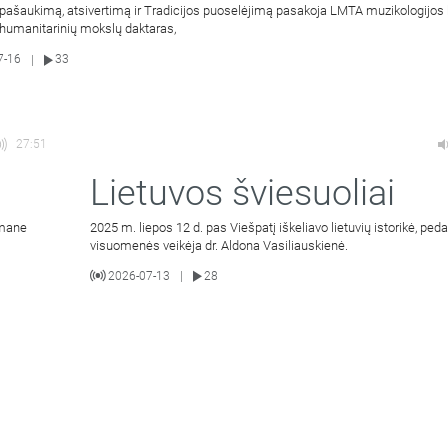
pašaukimą, atsivertimą ir Tradicijos puoselėjimą pasakoja LMTA muzikologijos
 humanitarinių mokslų daktaras,
7-16
33
|
27:51
Lietuvos šviesuoliai
 mane
2025 m. liepos 12 d. pas Viešpatį iškeliavo lietuvių istorikė, ped
visuomenės veikėja dr. Aldona Vasiliauskienė.
2026-07-13
28
|