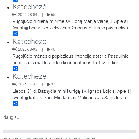
Katechezė
Marijos Gimimo bazilika, popiežiaus Pranciškaus sprendimu
yra paskelbta dvasine Marijos Didžiosios bazilikos dukterimi,
2026-08-04
65
|
turint teisę teikti visas dvasines Romos šventovės
…
Rugpjūčio 4 dieną minime šv. Joną Mariją Vianėjų. Apie šį
šventąjį bei tai, ko kiekvienas žmogus gali iš jo pasimokyti,
Share
kalba kun. dr. Nerijus Pipiras.
Katechezė
2026-08-03
40
|
Rugpjūčio mėnesio popiežiaus intenciją aptaria Pasaulinio
popiežiaus maldos tinklo koordinatorius Lietuvoje kun.
Share
Mindaugas Malinauskas SJ. Kalbina Aistė Ivanovaitė-
Katechezė
Petraitienė.
2026-07-31
92
|
Liepos 31 d. Bažnyčia mini kunigą šv. Ignacą Lojolą. Apie šį
šventąjį kalbasi kun. Mindaugas Malinauskas SJ ir Jūratė
Share
Bieliauskaitė.
daugiau