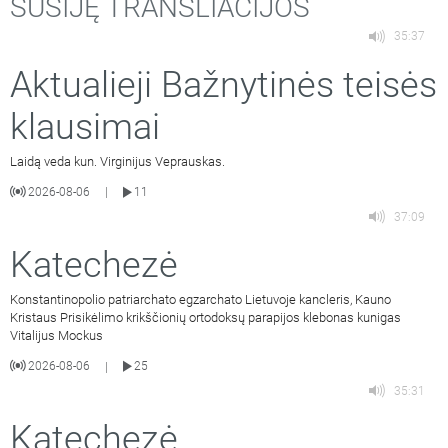
SUSIJĘ TRANSLIACIJOS
35:37
Aktualieji Bažnytinės teisės
klausimai
Laidą veda kun. Virginijus Veprauskas.
2026-08-06
11
|
37:09
Katechezė
Konstantinopolio patriarchato egzarchato Lietuvoje kancleris, Kauno
Kristaus Prisikėlimo krikščionių ortodoksų parapijos klebonas kunigas
Vitalijus Mockus
2026-08-06
25
|
35:31
Katechezė