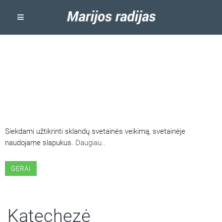
ŠIOJE SVETAINĖJE NAUDOJAMI
SLAPUKAI
Siekdami užtikrinti sklandų svetainės veikimą, svetainėje
naudojame slapukus.
Daugiau..
GERAI
Katechezė