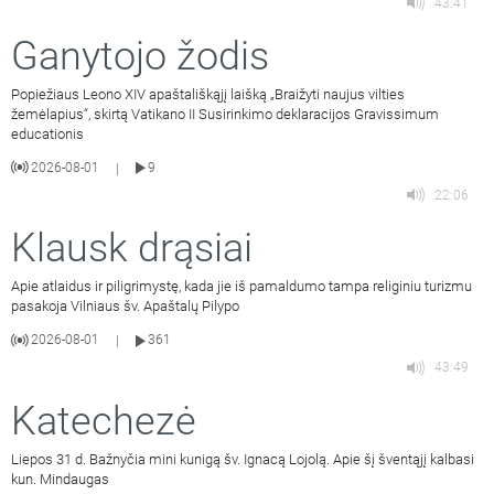
43:41
Ganytojo žodis
Popiežiaus Leono XIV apaštališkąjį laišką „Braižyti naujus vilties
žemėlapius“, skirtą Vatikano II Susirinkimo deklaracijos Gravissimum
educationis
2026-08-01
9
|
22:06
Klausk drąsiai
Apie atlaidus ir piligrimystę, kada jie iš pamaldumo tampa religiniu turizmu
pasakoja Vilniaus šv. Apaštalų Pilypo
2026-08-01
361
|
43:49
Katechezė
Liepos 31 d. Bažnyčia mini kunigą šv. Ignacą Lojolą. Apie šį šventąjį kalbasi
kun. Mindaugas