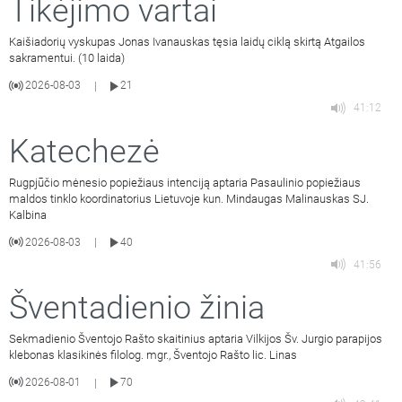
Tikėjimo vartai
Kaišiadorių vyskupas Jonas Ivanauskas tęsia laidų ciklą skirtą Atgailos
sakramentui. (10 laida)
2026-08-03
21
|
41:12
Katechezė
Rugpjūčio mėnesio popiežiaus intenciją aptaria Pasaulinio popiežiaus
maldos tinklo koordinatorius Lietuvoje kun. Mindaugas Malinauskas SJ.
Kalbina
2026-08-03
40
|
41:56
Šventadienio žinia
Sekmadienio Šventojo Rašto skaitinius aptaria Vilkijos Šv. Jurgio parapijos
klebonas klasikinės filolog. mgr., Šventojo Rašto lic. Linas
2026-08-01
70
|