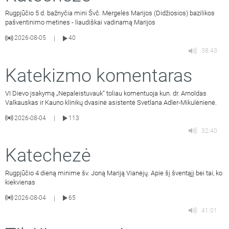
Rugpjūčio 5 d. bažnyčia mini Švč. Mergelės Marijos (Didžiosios) bazilikos
pašventinimo metines - liaudiškai vadinamą Marijos
2026-08-05
40
|
38:43
Katekizmo komentaras
VI Dievo įsakymą „Nepaleistuvauk“ toliau komentuoja kun. dr. Arnoldas
Valkauskas ir Kauno klinikų dvasinė asistentė Svetlana Adler-Mikulėnienė.
2026-08-04
113
|
32:40
Katechezė
Rugpjūčio 4 dieną minime šv. Joną Mariją Vianėjų. Apie šį šventąjį bei tai, ko
kiekvienas
2026-08-04
65
|
41:01