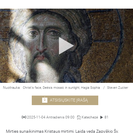
Nuotrauka:
/
Christ's face, Deësis mosaic in sunlight, Hagia Sophia
Steven Zucker
ATSISIŲSKITE ĮRAŠĄ
2025-11-04 Antradienis 09:00
Katechezė
81
Mirties sunaikinimas Kristaus mirtimi. Laidą veda Zapyškio Šv.