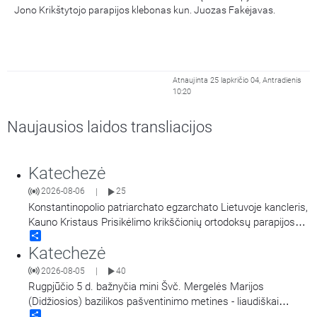
Jono Krikštytojo parapijos klebonas kun. Juozas Fakėjavas.
Atnaujinta 25 lapkričio 04, Antradienis
10:20
Naujausios laidos transliacijos
Katechezė
2026-08-06
25
|
Konstantinopolio patriarchato egzarchato Lietuvoje kancleris,
Kauno Kristaus Prisikėlimo krikščionių ortodoksų parapijos
Share
klebonas kunigas Vitalijus Mockus pasakoja apie Kristaus
Katechezė
Atsimainymo šventę. Kalbina Regina Statkuvienė.
2026-08-05
40
|
Rugpjūčio 5 d. bažnyčia mini Švč. Mergelės Marijos
(Didžiosios) bazilikos pašventinimo metines - liaudiškai
Share
vadinamą Marijos Snieginės švente. Šiluvos Švč. Mergelės