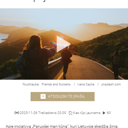
Nuotrauka:
/
/
Friends and Sunsets
Ivana Cajina
unsplash.com
ATSISIŲSKITE ĮRAŠĄ
2025-11-26 Trečiadienis 20:00
Kas rūpi jauniems
60
Apie iniciatyvą „Paruošei man kūną“, kuri Lietuvoje skeidžia žinią