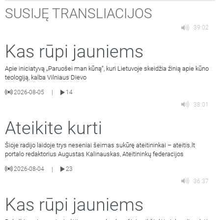
SUSIJĘ TRANSLIACIJOS
39:02
Kas rūpi jauniems
Apie iniciatyvą „Paruošei man kūną“, kuri Lietuvoje skeidžia žinią apie kūno
teologiją, kalba Vilniaus Dievo
2026-08-05
14
|
38:01
Ateikite kurti
Šioje radijo laidoje trys neseniai šeimas sukūrę ateitininkai – ateitis.lt
portalo redaktorius Augustas Kalinauskas, Ateitininkų federacijos
2026-08-04
23
|
36:37
Kas rūpi jauniems