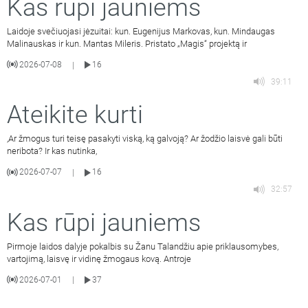
Kas rūpi jauniems
Laidoje svečiuojasi jėzuitai: kun. Eugenijus Markovas, kun. Mindaugas
Malinauskas ir kun. Mantas Mileris. Pristato „Magis“ projektą ir
2026-07-08
16
|
39:11
Ateikite kurti
,Ar žmogus turi teisę pasakyti viską, ką galvoją? Ar žodžio laisvė gali būti
neribota? Ir kas nutinka,
2026-07-07
16
|
32:57
Kas rūpi jauniems
Pirmoje laidos dalyje pokalbis su Žanu Talandžiu apie priklausomybes,
vartojimą, laisvę ir vidinę žmogaus kovą. Antroje
2026-07-01
37
|