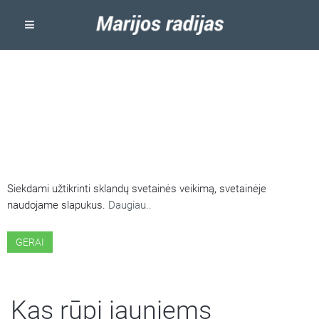
ŠIOJE SVETAINĖJE NAUDOJAMI
SLAPUKAI
Siekdami užtikrinti sklandų svetainės veikimą, svetainėje
naudojame slapukus.
Daugiau..
GERAI
Kas rūpi jauniems