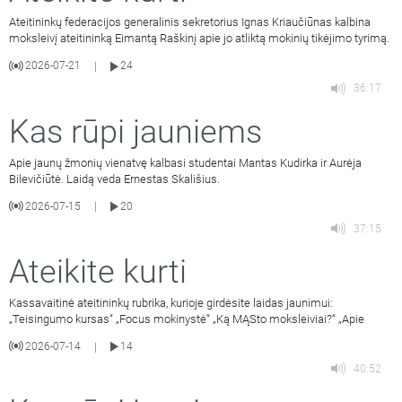
Ateitininkų federacijos generalinis sekretorius Ignas Kriaučiūnas kalbina
moksleivį ateitininką Eimantą Raškinį apie jo atliktą mokinių tikėjimo tyrimą.
2026-07-21
24
|
36:17
Kas rūpi jauniems
Apie jaunų žmonių vienatvę kalbasi studentai Mantas Kudirka ir Aurėja
Bilevičiūtė. Laidą veda Ernestas Skališius.
2026-07-15
20
|
37:15
Ateikite kurti
Kassavaitinė ateitininkų rubrika, kurioje girdėsite laidas jaunimui:
„Teisingumo kursas“ „Focus mokinystė“ „Ką MĄSto moksleiviai?“ „Apie
2026-07-14
14
|
40:52