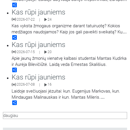
Share
taurės laimėtojas, tris kartus LKL čempionas, tris kartus LKL
Kas rūpi jauniems
oro karalius, dabar – krepšinio treneris Darius Sirtautas.
Laidą veda Jonas Tamulis. Antroje laidos dalyje tais pačiais
2026-07-22
24
|
klausimais kalbinamas jaunimas
…
Kas vyksta žmogaus organizme darant tatuiruotę? Kokios
medžiagos naudojamos? Kaip jos gali paveikti sveikatą? Kuo
Share
rizikuoja žmonės jas darydamiesi ir šalindami? Pasakoja
Kas rūpi jauniems
Vilniaus Santaros klinikų Dermatovenerologijos centro
vadovas, gydytojas dermatovenerologas dr. Tadas Raudonis.
2026-07-15
20
|
Kalbina Regina Statkuvienė.
Apie jaunų žmonių vienatvę kalbasi studentai Mantas Kudirka
ir Aurėja Bilevičiūtė. Laidą veda Ernestas Skališius.
Share
Kas rūpi jauniems
2026-07-08
16
|
Laidoje svečiuojasi jėzuitai: kun. Eugenijus Markovas, kun.
Mindaugas Malinauskas ir kun. Mantas Mileris.
Share
Pristato „Magis“ projektą ir kalbasi apie jaunystę ir viltį.
daugiau