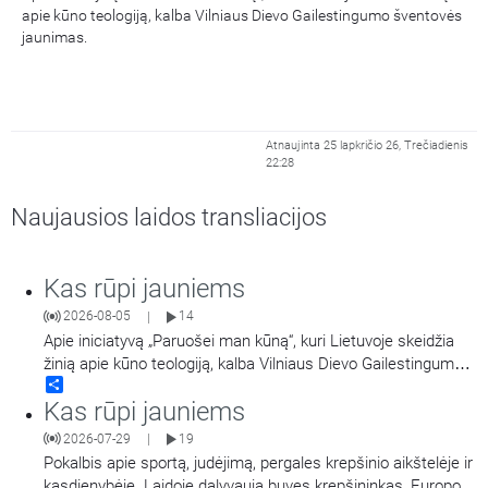
apie kūno teologiją, kalba Vilniaus Dievo Gailestingumo šventovės
jaunimas.
Atnaujinta 25 lapkričio 26, Trečiadienis
22:28
Naujausios laidos transliacijos
Kas rūpi jauniems
2026-08-05
14
|
Apie iniciatyvą „Paruošei man kūną“, kuri Lietuvoje skeidžia
žinią apie kūno teologiją, kalba Vilniaus Dievo Gailestingumo
Share
šventovės jaunimas.
Kas rūpi jauniems
2026-07-29
19
|
Pokalbis apie sportą, judėjimą, pergales krepšinio aikštelėje ir
kasdienybėje. Laidoje dalyvauja buvęs krepšininkas, Europos