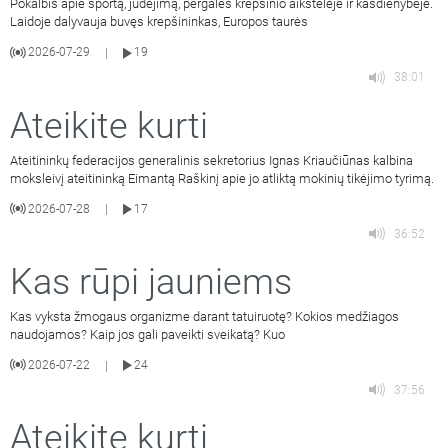
Pokalbis apie sportą, judėjimą, pergales krepšinio aikštelėje ir kasdienybėje.
Laidoje dalyvauja buvęs krepšininkas, Europos taurės
2026-07-29
19
|
38:01
Ateikite kurti
Ateitininkų federacijos generalinis sekretorius Ignas Kriaučiūnas kalbina
moksleivį ateitininką Eimantą Raškinį apie jo atliktą mokinių tikėjimo tyrimą.
2026-07-28
17
|
36:52
Kas rūpi jauniems
Kas vyksta žmogaus organizme darant tatuiruotę? Kokios medžiagos
naudojamos? Kaip jos gali paveikti sveikatą? Kuo
2026-07-22
24
|
37:56
Ateikite kurti