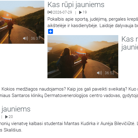
Kas rūpi jauniems
2026-07-29
19
|
Pokalbis apie sportą, judėjimą, pergales krepš
aikštelėje ir kasdienybėje. Laidoje dalyvauja 
Share
krepšininkas, Europos taurės laimėtojas, tris 
Kas r
LKL čempionas, tris kartus LKL oro karalius,
36:37
krepšinio treneris Darius Sirtautas. Laidą ve
jaun
Tamulis. Antroje laidos dalyje tais pačiais kl
kalbinamas jaunimas
…
36:52
Kokios medžiagos naudojamos? Kaip jos gali paveikti sveikatą? Kuo r
niaus Santaros klinikų Dermatovenerologijos centro vadovas, gydytoj
Regina Statkuvienė.
i jauniems
20
|
onių vienatvę kalbasi studentai Mantas Kudirka ir Aurėja Bilevičiūtė. 
s Skališius.