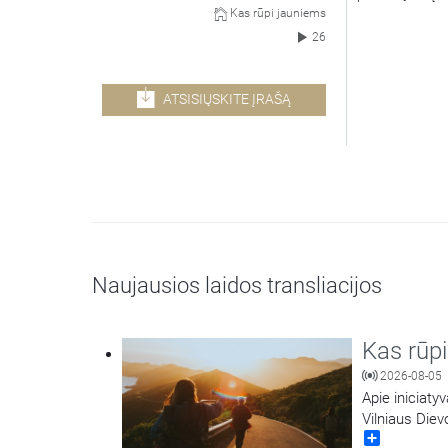
Kas rūpi jauniems
26
ATSISIŲSKITE ĮRAŠĄ
Naujausios laidos transliacijos
Kas rūp
2026-08-05
Apie iniciaty
Vilniaus Die
Share