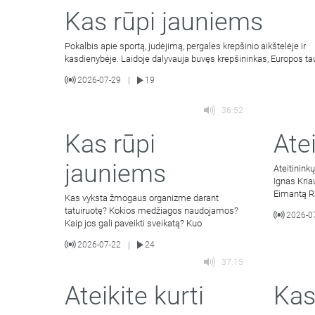
Kas rūpi jauniems
Pokalbis apie sportą, judėjimą, pergales krepšinio aikštelėje ir
kasdienybėje. Laidoje dalyvauja buvęs krepšininkas, Europos ta
2026-07-29
19
|
36:52
Kas rūpi
Atei
jauniems
Ateitinink
Ignas Kria
Eimantą Ra
Kas vyksta žmogaus organizme darant
tyrimą.
tatuiruotę? Kokios medžiagos naudojamos?
2026-0
Kaip jos gali paveikti sveikatą? Kuo
2026-07-22
24
|
37:15
Ateikite kurti
Kas