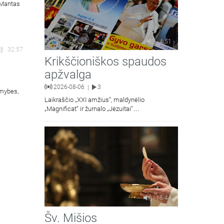
. Mantas
4:51
32:57
Krikščioniškos spaudos
apžvalga
2026-08-06
3
|
omybes,
Laikraščio „XXI amžius“, maldynėlio
„Magnificat“ ir žurnalo „Jėzuitai“
naujųjų numerių apžvalgos.
15:44
Šv. Mišios