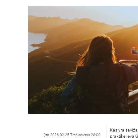
Kas yra saviža
2026-02-25 Trečiadienis 20:00
praktikę Ievą 