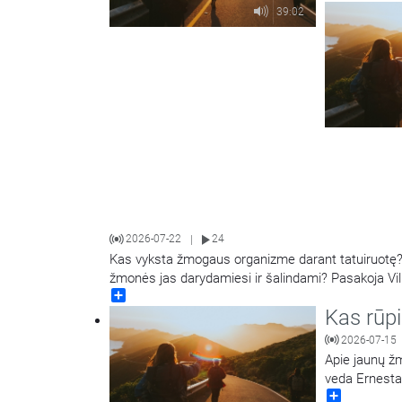
39:02
2026-07-22
24
|
Kas vyksta žmogaus organizme darant tatuiruotę? 
žmonės jas darydamiesi ir šalindami? Pasakoja Vil
Share
dermatovenerologas dr. Tadas Raudonis. Kalbina 
Kas rūp
2026-07-15
Apie jaunų žm
veda Ernesta
Share