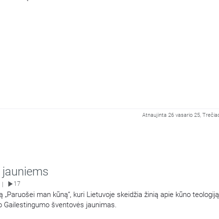
Atnaujinta 26 vasario 25, Trečia
i jauniems
17
|
vą „Paruošei man kūną“, kuri Lietuvoje skeidžia žinią apie kūno teologiją
vo Gailestingumo šventovės jaunimas.