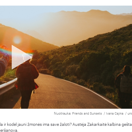
Nuotrauka:
/
/
Friends and Sunsets
Ivana Cajina
un
la ir kodėl jauni žmonės ima save žaloti? Austėja Zakarkaitė kalbina gešta
Geršanovą.