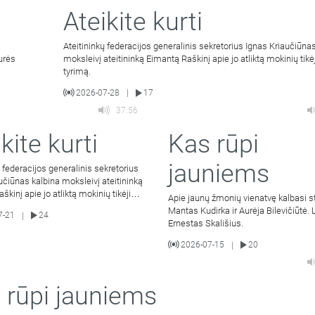
Ateikite kurti
Ateitininkų federacijos generalinis sekretorius Ignas Kriaučiūna
urės
moksleivį ateitininką Eimantą Raškinį apie jo atliktą mokinių tik
tyrimą.
2026-07-28
17
|
37:56
kite kurti
Kas rūpi
jauniems
ų federacijos generalinis sekretorius
učiūnas kalbina moksleivį ateitininką
škinį apie jo atliktą mokinių tikėjimo
Apie jaunų žmonių vienatvę kalbasi s
Mantas Kudirka ir Aurėja Bilevičiūtė.
7-21
24
|
Ernestas Skališius.
2026-07-15
20
|
 rūpi jauniems