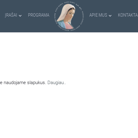
ĮRAŠAI
PROGRAMA
APIE MUS
KONTAKTA
AMI SLAPUKAI
nėje naudojame slapukus.
Daugiau..