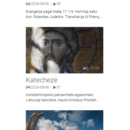
2026-08-06
38
|
Evangelija pagal Matą 17, 1-9. Homiliją sako
kun. Rolandas Judeikis. Transliacija iš Prienų
Kristaus Apsireiškimo bažnyčios.
37:09
Katechezė
2026-08-06
57
|
Konstantinopolio patriarchato egzarchato
Lietuvoje kancleris, Kauno Kristaus Prisikėlimo
krikščionių ortodoksų parapijos klebonas
kunigas Vitalijus Mockus pasakoja apie
Kristaus Atsimainymo šventę.