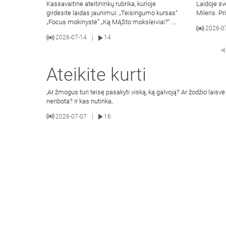
Kassavaitinė ateitininkų rubrika, kurioje
Laidoje sv
girdėsite laidas jaunimui: „Teisingumo kursas“
Mileris. Pr
„Focus mokinystė“ „Ką MĄSto moksleiviai?“
2026-0
„Apie
2026-07-14
14
|
Ateikite kurti
,Ar žmogus turi teisę pasakyti viską, ką galvoją? Ar žodžio laisvė 
neribota? Ir kas nutinka,
2026-07-07
16
|