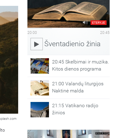
ETERYJE
20:00
20:45
Šventadienio žinia
20:45 Skelbimai ir muzika.
Kitos dienos programa
21:00 Valandų liturgijos
Naktinė malda
21:15 Vatikano radijo
žinios
splash.com
lto