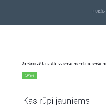
PRADŽIA
ŠIOJE SVETAINĖJE NAUDOJ
Siekdami užtikrinti sklandų svetainės veikimą, svetai
GERAI
Kas rūpi jauniems