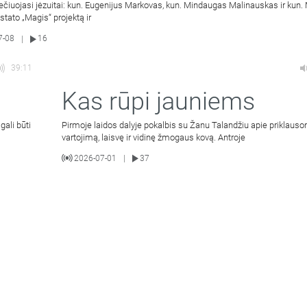
ečiuojasi jėzuitai: kun. Eugenijus Markovas, kun. Mindaugas Malinauskas ir kun
istato „Magis“ projektą ir
7-08
16
|
39:11
Kas rūpi jauniems
gali būti
Pirmoje laidos dalyje pokalbis su Žanu Talandžiu apie priklaus
vartojimą, laisvę ir vidinę žmogaus kovą. Antroje
2026-07-01
37
|