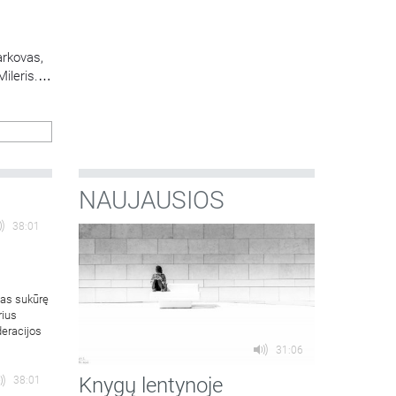
arkovas,
ileris.
tę ir
NAUJAUSIOS
38:01
mas sukūrę
rius
deracijos
31:06
Knygų lentynoje
38:01