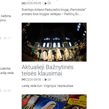
2026-08-06
25
|
Šventojo Antano Paduviečio knygą „Pamokslai“
pristato šios knygos vertėjas – Patilčių Šv.
s kalbina
Petro Išvadavimo parapijos klebonas, kun.
ėjimo
moralinės teologijos dr. Algirdas Petras
36:17
35:37
Aktualieji Bažnytinės
tudentai
teisės klausimai
 Laidą veda
2026-08-06
24
|
Laidą veda kun. Virginijus Veprauskas.
40:52