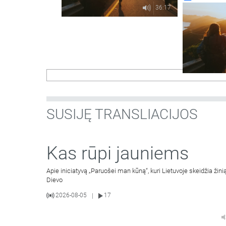
36:17
SUSIJĘ TRANSLIACIJOS
Kas rūpi jauniems
Apie iniciatyvą „Paruošei man kūną“, kuri Lietuvoje skeidžia žinią
Dievo
2026-08-05
17
|