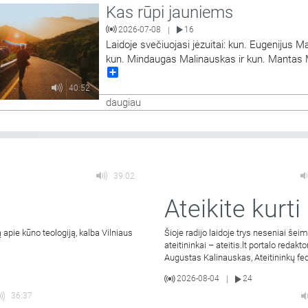
Kas rūpi jauniems
2026-07-08
16
|
Laidoje svečiuojasi jėzuitai: kun. Eugenijus M
kun. Mindaugas Malinauskas ir kun. Mantas M
Share
Pristato „Magis“ projektą ir kalbasi apie jaunys
viltį.
40:52
daugiau
39:02
Ateikite kurti
 apie kūno teologiją, kalba Vilniaus
Šioje radijo laidoje trys neseniai šei
ateitininkai – ateitis.lt portalo redakto
Augustas Kalinauskas, Ateitininkų fe
2026-08-04
24
|
36:37