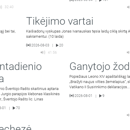
|
32:40
Tikėjimo vartai
į bei tai,
Kaišiadorių vyskupas Jonas Ivanauskas tęsia laidų ciklą skirtą 
sakramentui. (10 laida)
2026-08-03
20
|
41:56
ntadienio
Ganytojo žod
a
Popiežiaus Leono XIV apaštališkąjį l
„Braižyti naujus vilties žemėlapius“, s
Vatikano II Susirinkimo deklaracijos
o Šventojo Rašto skaitinius aptaria
Gravissimum educationis
v. Jurgio parapijos klebonas klasikinės
2026-08-01
9
|
r., Šventojo Rašto lic. Linas
8-01
70
|
echezė