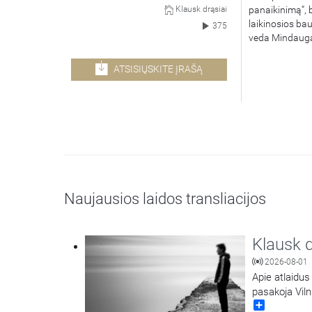
panaikinimą“, b
Klausk drąsiai
laikinosios ba
375
veda Mindauga
ATSISIŲSKITE ĮRAŠĄ
Naujausios laidos transliacijos
Klausk d
2026-08-01
Apie atlaidus
pasakoja Viln
Share
kunigas Jokū