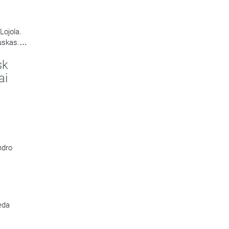
Lojola.
uskas.
sk
ai
ndro
veda