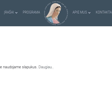
ĮRAŠAI
PROGRAMA
APIE MUS
KONTAKTA
AMI SLAPUKAI
nėje naudojame slapukus.
Daugiau..