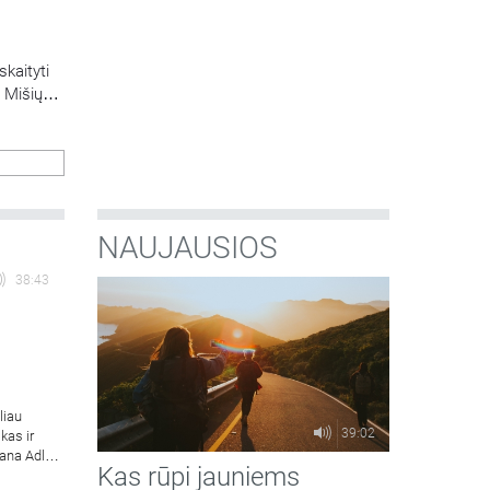
skaityti
. Mišių
inio
tro ir
s
NAUJAUSIOS
38:43
liau
39:02
kas ir
ana Adler-
Kas rūpi jauniems