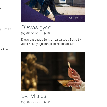
s
39:24
Dievas gydo
32:12
2026-08-05
39
|
Dievo apsaugos ženklai. Laidą veda Šakių šv.
Jono Krikštytojo parapijos klebonas kun.
Antanas Matusevičius.
as kun.
19:24
Šv. Mišios
2026-08-05
32
|