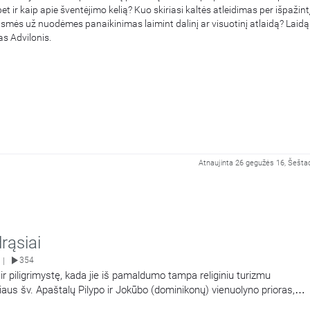
et ir kaip apie šventėjimo kelią? Kuo skiriasi kaltės atleidimas per išpažintį
usmės už nuodėmes panaikinimas laimint dalinį ar visuotinį atlaidą? Laidą
s Advilonis.
Atnaujinta 26 gegužės 16, Šeštad
rąsiai
354
|
 ir piligrimystę, kada jie iš pamaldumo tampa religiniu turizmu
iaus šv. Apaštalų Pilypo ir Jokūbo (dominikonų) vienuolyno prioras,
bas Marija Goštautas OP.