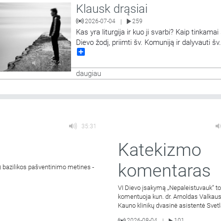
Klausk drąsiai
2026-07-04
259
|
Kas yra liturgija ir kuo ji svarbi? Kaip tinkamai 
Dievo žodį, priimti šv. Komuniją ir dalyvauti šv
Share
aukoje? Laidoje į klausytojų klausimus tiesiog
eterio metu atsako Panevėžio Šv. apaštalų Pe
1:32:21
Povilo bažnyčios rezidentas,Vilniaus ir Uteno
daugiau
apskričių policijos
…
35:31
Katekizmo
komentaras
) bazilikos pašventinimo metines -
VI Dievo įsakymą „Nepaleistuvauk“ to
komentuoja kun. dr. Arnoldas Valkaus
Kauno klinikų dvasinė asistentė Svetl
Mikulėnienė.
2026-08-04
101