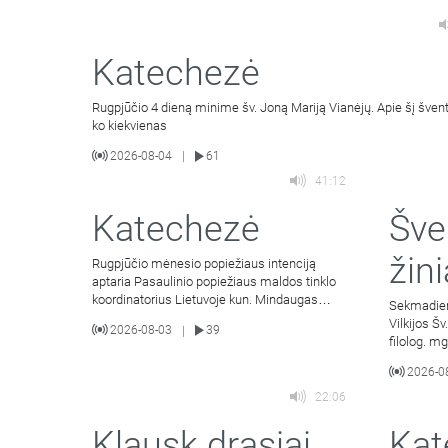
Katechezė
Rugpjūčio 4 dieną minime šv. Joną Mariją Vianėjų. Apie šį šventąj
ko kiekvienas
2026-08-04
61
|
41:12
Katechezė
Šve
žini
Rugpjūčio mėnesio popiežiaus intenciją
aptaria Pasaulinio popiežiaus maldos tinklo
koordinatorius Lietuvoje kun. Mindaugas
Sekmadieni
Malinauskas SJ. Kalbina
Vilkijos Š
2026-08-03
39
|
filolog. mg
2026-0
22:06
Klausk drąsiai
Kat