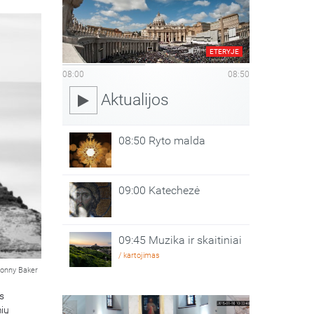
ETERYJE
08:00
08:50
Aktualijos
08:50 Ryto malda
09:00 Katechezė
09:45 Muzika ir skaitiniai
/ kartojimas
onny Baker
as
mių