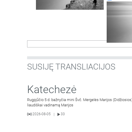
1:44:25
SUSIJĘ TRANSLIACIJOS
Katechezė
Rugpjūčio 5 d. bažnyčia mini Švč. Mergelės Marijos (Didžiosios
liaudiškai vadinamą Marijos
2026-08-05
33
|