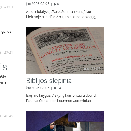
2026-08-05
6
|
41:01
Apie iniciatyvą „Paruošei man kūną“, kuri
Lietuvoje skeidžia žinią apie kūno teologiją,
kalba Vilniaus Dievo Gailestingumo šventovės
jaunimas.
Atgailos
43:41
is
38:07
aišką
Biblijos slėpiniai
kirtą
2026-08-05
14
|
Išėjimo knygos 7 skyrių komentuoja doc. dr.
Paulius Čerka ir dr. Laurynas Jacevičius.
43:49