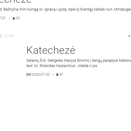
d. Bažnyčia mini kunigą šv. Ignacą Lojolą. Apie šį šventąjį kalbasi kun. Mindauga
7-31
92
|
27:08
Katechezė
Salantų Švč. Mergelės Marijos Ėmimo į dangų parapijos klebon
teol. lic. Rolandas Karpavičius: „Malda ir jos
2026-07-30
81
|