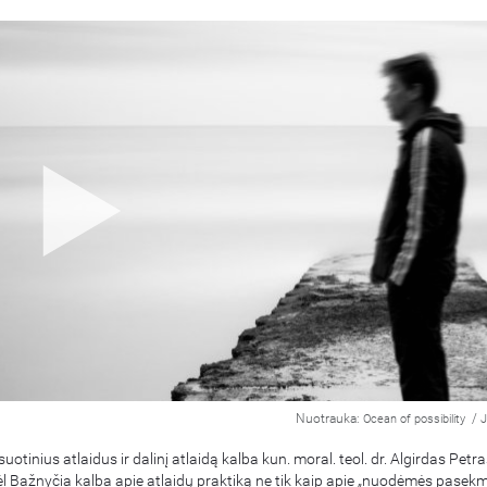
Nuotrauka:
/
Ocean of possibility
J
suotinius atlaidus ir dalinį atlaidą kalba kun. moral. teol. dr. Algirdas Petr
 Bažnyčia kalba apie atlaidų praktiką ne tik kaip apie „nuodėmės pasek