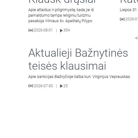
Apie atlaidus ir piligrimystę, kada jie iš
Liepos 31 
pamaldumo tampa religiniu turizmu
2026-0
pasakoja Vilniaus šv. Apaštalų Pilypo
2026-08-01
354
|
Aktualieji Bažnytinės
teisės klausimai
Apie sankcijas Bažnyčioje kalba kun. Virginijus Veprauskas.
2026-07-30
25
|