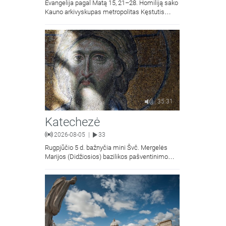
Evangelija pagal Matą 15, 21–28. Homiliją sako
Kauno arkivyskupas metropolitas Kęstutis
Kėvalas.Transliacija iš Šiluvos Švč. Mergelės
Marijos Gimimo bazilikos.
35:31
Katechezė
2026-08-05
33
|
Rugpjūčio 5 d. bažnyčia mini Švč. Mergelės
Marijos (Didžiosios) bazilikos pašventinimo
metines - liaudiškai vadinamą Marijos
Snieginės švente. Šiluvos Švč. Mergelės