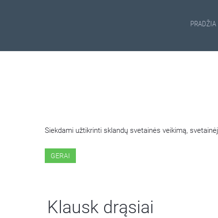
PRADŽIA
ŠIOJE SVETAINĖJE NAUDOJ
Siekdami užtikrinti sklandų svetainės veikimą, svetai
GERAI
Klausk drąsiai