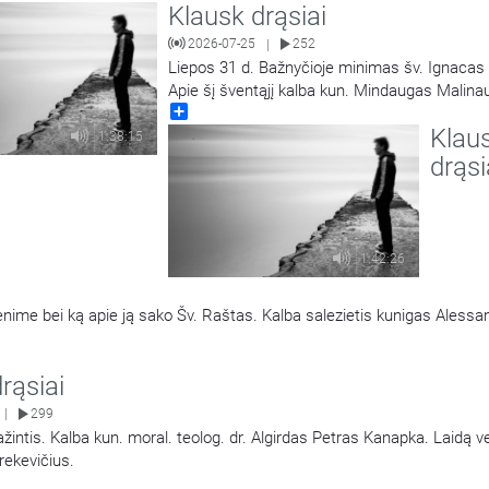
Klausk drąsiai
2026-07-25
252
|
Liepos 31 d. Bažnyčioje minimas šv. Ignacas 
Apie šį šventąjį kalba kun. Mindaugas Malina
Share
Laidą veda Mantvydas Prekevičius.
Klau
1:38:15
drąsi
1:42:26
venime bei ką apie ją sako Šv. Raštas. Kalba salezietis kunigas Alessa
rąsiai
299
|
špažintis. Kalba kun. moral. teolog. dr. Algirdas Petras Kanapka. Laidą 
rekevičius.