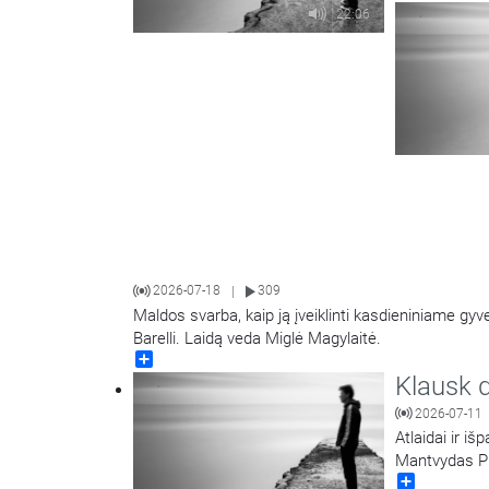
22:06
2026-07-18
309
|
Maldos svarba, kaip ją įveiklinti kasdieniniame gy
Barelli. Laidą veda Miglė Magylaitė.
Share
Klausk d
2026-07-11
Atlaidai ir i
Mantvydas P
Share